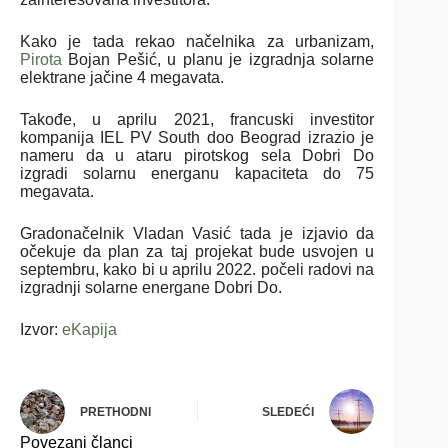
Kako je tada rekao načelnika za urbanizam,
Pirota
Bojan Pešić, u planu je izgradnja solarne
elektrane jačine 4 megavata.
Takođe, u aprilu 2021, francuski investitor
kompanija IEL PV South doo Beograd izrazio je
nameru da u ataru pirotskog sela Dobri Do
izgradi solarnu energanu kapaciteta do 75
megavata.
Gradonačelnik Vladan Vasić tada je izjavio da
očekuje da plan za taj projekat bude usvojen u
septembru, kako bi u aprilu 2022. počeli radovi na
izgradnji solarne energane Dobri Do.
Izvor:
eKapija
PRETHODNI
SLEDEĆI
Povezani članci