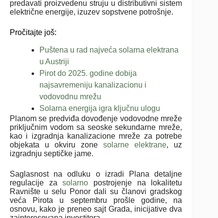
predavati proizvedenu struju u distributivni sistem
električne energije, izuzev sopstvene potrošnje.
Pročitajte još:
Puštena u rad najveća solarna elektrana
u Austriji
Pirot do 2025. godine dobija
najsavremeniju kanalizacionu i
vodovodnu mrežu
Solarna energija igra ključnu ulogu
Planom se predviđa dovođenje vodovodne mreže
priključnim vodom sa seoske sekundarne mreže,
kao i izgradnja kanalizacione mreže za potrebe
objekata u okviru zone
solarne elektrane
, uz
izgradnju septičke jame.
Saglasnost na odluku o izradi Plana detaljne
regulacije za
solarno
postrojenje na lokalitetu
Ravnište u selu Ponor dali su članovi gradskog
veća Pirota u septembru prošle godine, na
osnovu, kako je preneo sajt Grada, inicijative dva
zainteresovana investitora.