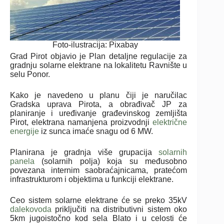
Foto-ilustracija: Pixabay
Grad Pirot objavio je Plan detaljne regulacije za
gradnju solarne elektrane na lokalitetu Ravnište u
selu Ponor.
Kako je navedeno u planu čiji je naručilac
Gradska uprava Pirota, a obrađivač JP za
planiranje i uređivanje građevinskog zemljišta
Pirot, elektrana namanjena proizvodnji
električne
energije
iz sunca imaće snagu od 6 MW.
Planirana je gradnja više grupacija
solarnih
panela
(solarnih polja) koja su međusobno
povezana internim saobraćajnicama, pratećom
infrastrukturom i objektima u funkciji elektrane.
Ceo sistem solarne elektrane će se preko 35kV
dalekovoda
priključiti na distributivni sistem oko
5km jugoistočno kod sela Blato i u celosti će