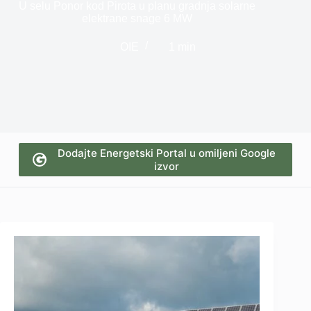
U selu Ponor kod Pirota u planu gradnja solarne
elektrane snage 6 MW
OIE
1 min
Dodajte Energetski Portal u omiljeni Google
izvor