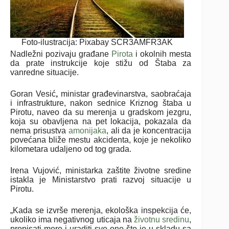
Foto-ilustracija: Pixabay SCR3AMFR3AK
Nadležni pozivaju građane
Pirota
i okolnih mesta
da prate instrukcije koje stižu od Štaba za
vanredne situacije.
Goran Vesić
,
ministar građevinarstva, saobraćaja
i infrastrukture, nakon sednice Kriznog štaba u
Pirotu, naveo da su merenja u gradskom jezgru,
koja su obavljena na pet lokacija, pokazala da
nema prisustva
amonijaka
, ali da je koncentracija
povećana bliže mestu akcidenta, koje je nekoliko
kilometara udaljeno od tog grada.
Irena Vujović, ministarka zaštite životne sredine
istakla je Ministarstvo prati razvoj situacije u
Pirotu.
„Kada se izvrše merenja, ekološka inspekcija će,
ukoliko ima negativnog uticaja na
životnu sredinu
,
propisati mere i uraditi sve ono što je u skladu sa