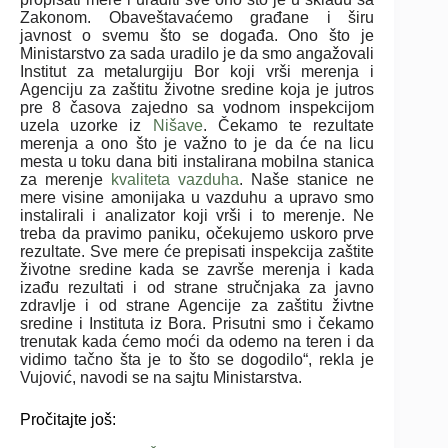
Zakonom. Obaveštavaćemo građane i širu
javnost o svemu što se događa. Ono što je
Ministarstvo za sada uradilo je da smo angažovali
Institut za metalurgiju Bor koji vrši merenja i
Agenciju za zaštitu životne sredine koja je jutros
pre 8 časova zajedno sa vodnom inspekcijom
uzela uzorke iz
Nišave
. Čekamo te rezultate
merenja a ono što je važno to je da će na licu
mesta u toku dana biti instalirana mobilna stanica
za merenje
kvaliteta vazduha
. Naše stanice ne
mere visine amonijaka u vazduhu a upravo smo
instalirali i analizator koji vrši i to merenje. Ne
treba da pravimo paniku, očekujemo uskoro prve
rezultate. Sve mere će prepisati inspekcija zaštite
životne sredine kada se završe merenja i kada
izađu rezultati i od strane stručnjaka za javno
zdravlje i od strane Agencije za zaštitu živtne
sredine i Instituta iz Bora. Prisutni smo i čekamo
trenutak kada ćemo moći da odemo na teren i da
vidimo tačno šta je to što se dogodilo“, rekla je
Vujović, navodi se na sajtu Ministarstva.
Pročitajte još: