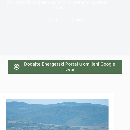
U Pirot stiže mobilna stanica za merenje kvaliteta
vazduha
Vesti
2 mins
Dodajte Energetski Portal u omiljeni Google
izvor