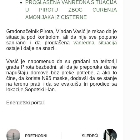
PROGLAŠENA VANREDNA SITUACIJA
U PIROTU ZBOG CURENJA
AMONIJAKA IZ CISTERNE
Gradonačelnik Pirota,
Vladan Vasić
je rekao da je
situacija pod kontrolom, ali da nije sve potpuno
sanirano i da proglašena
vanredna situacija
ostaje i dalje na snazi.
Vasić je napomenuo da su građani na teritoriji
grada Pirota bezbedni, ali da je preporuka da ne
napuštaju domove bez preke potrebe, a ako to
čine, da koriste N95 maske, dodavši da se stanje
na terenu prati i da se evakuišu tri porodice sa
lokacije Sopotski Han.
Energetski portal
PRETHODNI
SLEDEĆI