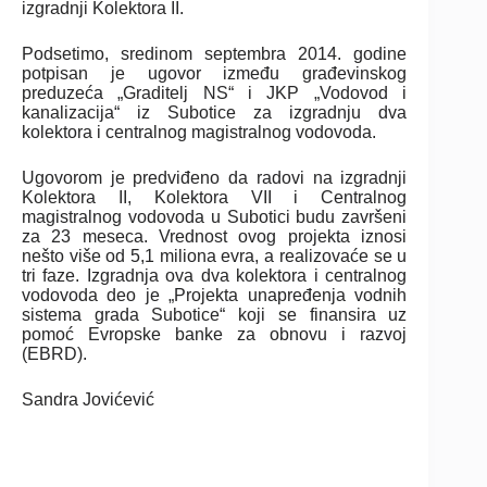
izgradnji Kolektora II.
Podsetimo, sredinom septembra 2014. godine
potpisan je ugovor između građevinskog
preduzeća „Graditelj NS“ i JKP „Vodovod i
kanalizacija“ iz Subotice za izgradnju dva
kolektora i centralnog magistralnog vodovoda.
Ugovorom je predviđeno da radovi na izgradnji
Kolektora II, Kolektora VII i Centralnog
magistralnog vodovoda u Subotici budu završeni
za 23 meseca. Vrednost ovog projekta iznosi
nešto više od 5,1 miliona evra, a realizovaće se u
tri faze. Izgradnja ova dva kolektora i centralnog
vodovoda deo je „Projekta unapređenja vodnih
sistema grada Subotice“ koji se finansira uz
pomoć Evropske banke za obnovu i razvoj
(EBRD).
Sandra Jovićević