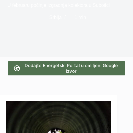
U februaru počinje izgradnja kolektora u Subotici
Srbija
1 min
Dodajte Energetski Portal u omiljeni Google
izvor