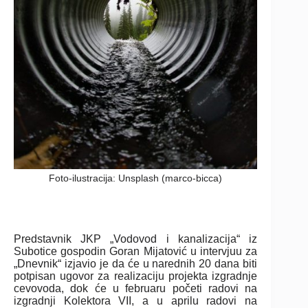
Foto-ilustracija: Unsplash (marco-bicca)
Predstavnik JKP „Vodovod i kanalizacija“ iz
Subotice gospodin Goran Mijatović u intervjuu za
„Dnevnik“ izjavio je da će u narednih 20 dana biti
potpisan ugovor za realizaciju projekta izgradnje
cevovoda, dok će u februaru početi radovi na
izgradnji Kolektora VII, a u aprilu radovi na