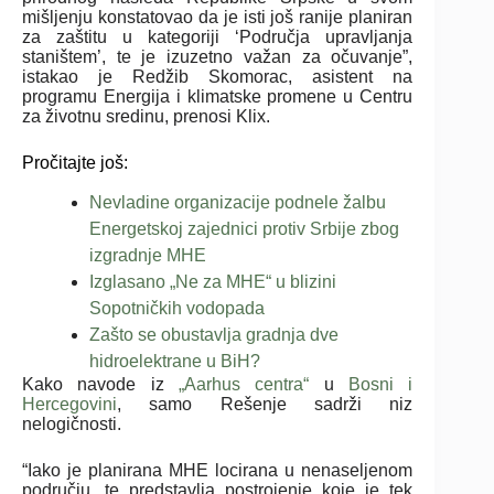
mišljenju konstatovao da je isti još ranije planiran
za zaštitu u kategoriji ‘Područja upravljanja
staništem’, te je izuzetno važan za očuvanje”,
istakao je Redžib Skomorac, asistent na
programu Energija i klimatske promene u Centru
za životnu sredinu, prenosi Klix.
Pročitajte još:
Nevladine organizacije podnele žalbu
Energetskoj zajednici protiv Srbije zbog
izgradnje MHE
Izglasano „Ne za MHE“ u blizini
Sopotničkih vodopada
Zašto se obustavlja gradnja dve
hidroelektrane u BiH?
Kako navode iz
„Aarhus centra“
u
Bosni i
Hercegovini
, samo Rešenje sadrži niz
nelogičnosti.
“Iako je planirana MHE locirana u nenaseljenom
području, te predstavlja postrojenje koje je tek