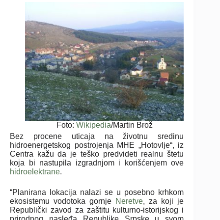
Foto:
Wikipedia
/Martin Brož
Bez procene uticaja na životnu sredinu
hidroenergetskog postrojenja MHE „Hotovlje“, iz
Centra kažu da je teško predvideti realnu štetu
koja bi nastupila izgradnjom i korišćenjem ove
hidroelektrane
.
“Planirana lokacija nalazi se u posebno krhkom
ekosistemu vodotoka gornje
Neretve
, za koji je
Republički zavod za zaštitu kulturno-istorijskog i
prirodnog nasleđa Republike Srpske u svom