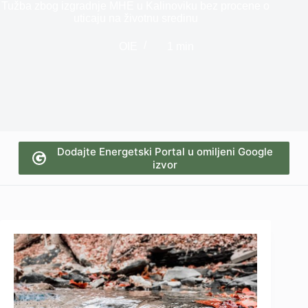
Tužba zbog izgradnje MHE u Kalinoviku bez procene o
uticaju na životnu sredinu
OIE
1 min
Dodajte Energetski Portal u omiljeni Google
izvor