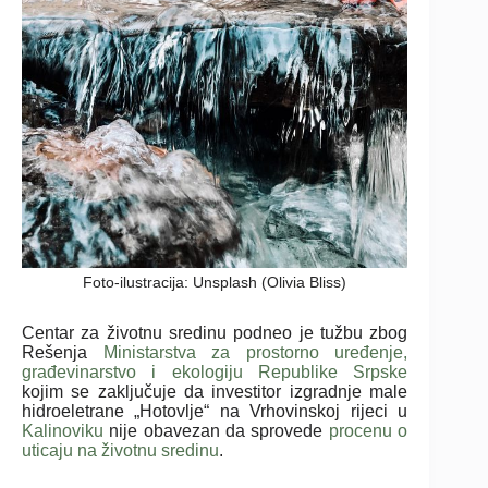
Foto-ilustracija: Unsplash (Olivia Bliss)
Centar za životnu sredinu podneo je tužbu zbog
Rešenja
Ministarstva za prostorno uređenje,
građevinarstvo i ekologiju Republike Srpske
kojim se zaključuje da investitor izgradnje male
hidroeletrane „Hotovlje“ na Vrhovinskoj rijeci u
Kalinoviku
nije obavezan da sprovede
procenu o
uticaju na životnu sredinu
.