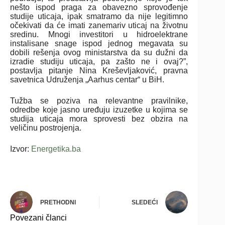
nešto ispod praga za obavezno sprovođenje
studije uticaja, ipak smatramo da nije legitimno
očekivati da će imati zanemariv uticaj na životnu
sredinu. Mnogi investitori u hidroelektrane
instalisane snage ispod jednog megavata su
dobili rešenja ovog ministarstva da su dužni da
izradie studiju uticaja, pa zašto ne i ovaj?”,
postavlja pitanje Nina Kreševljaković, pravna
savetnica Udruženja „Aarhus centar“ u BiH.
Tužba se poziva na relevantne pravilnike,
odredbe koje jasno uređuju izuzetke u kojima se
studija uticaja mora sprovesti bez obzira na
veličinu postrojenja.
Izvor:
Energetika.ba
PRETHODNI
SLEDEĆI
Povezani članci