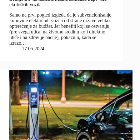
ekoloških vozila
Samo na prvi pogled izgleda da je subvencionisanje
kupovine električnih vozila od strane države veliko
opterećenje za budžet. Jer benefiti koji se ostvaruju,
(pre svega uticaj na životnu sredinu koji direktno
utiče i na zdravlje nacije), pokazuju, kada se
izraze…
17.05.2024