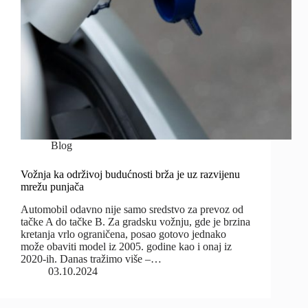
Blog
Vožnja ka održivoj budućnosti brža je uz razvijenu
mrežu punjača
Automobil odavno nije samo sredstvo za prevoz od
tačke A do tačke B. Za gradsku vožnju, gde je brzina
kretanja vrlo ograničena, posao gotovo jednako
može obaviti model iz 2005. godine kao i onaj iz
2020-ih. Danas tražimo više –…
03.10.2024