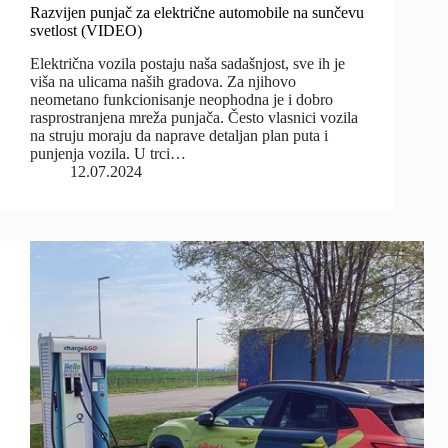
Razvijen punjač za električne automobile na sunčevu
svetlost (VIDEO)
Električna vozila postaju naša sadašnjost, sve ih je
viša na ulicama naših gradova. Za njihovo
neometano funkcionisanje neophodna je i dobro
rasprostranjena mreža punjača. Često vlasnici vozila
na struju moraju da naprave detaljan plan puta i
punjenja vozila. U trci…
12.07.2024