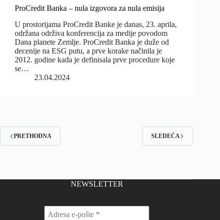
ProCredit Banka – nula izgovora za nula emisija
U prostorijama ProCredit Banke je danas, 23. aprila,
održana održiva konferencija za medije povodom
Dana planete Zemlje. ProCredit Banka je duže od
decenije na ESG putu, a prve korake načinila je
2012. godine kada je definisala prve procedure koje
se…
23.04.2024
PRETHODNA
SLEDEĆA
NEWSLETTER