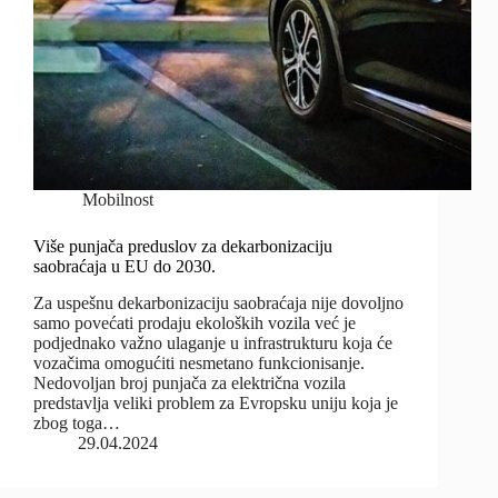
Mobilnost
Više punjača preduslov za dekarbonizaciju
saobraćaja u EU do 2030.
Za uspešnu dekarbonizaciju saobraćaja nije dovoljno
samo povećati prodaju ekoloških vozila već je
podjednako važno ulaganje u infrastrukturu koja će
vozačima omogućiti nesmetano funkcionisanje.
Nedovoljan broj punjača za električna vozila
predstavlja veliki problem za Evropsku uniju koja je
zbog toga…
29.04.2024