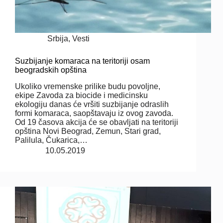
Srbija
,
Vesti
Suzbijanje komaraca na teritoriji osam
beogradskih opština
Ukoliko vremenske prilike budu povoljne,
ekipe Zavoda za biocide i medicinsku
ekologiju danas će vršiti suzbijanje odraslih
formi komaraca, saopštavaju iz ovog zavoda.
Od 19 časova akcija će se obavljati na teritoriji
opština Novi Beograd, Zemun, Stari grad,
Palilula, Čukarica,…
10.05.2019