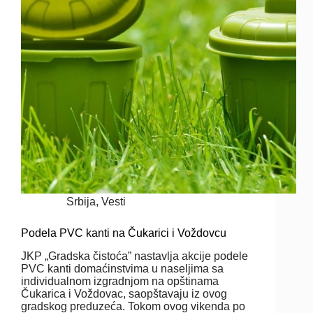
Srbija
,
Vesti
Podela PVC kanti na Čukarici i Voždovcu
JKP „Gradska čistoća” nastavlja akcije podele
PVC kanti domaćinstvima u naseljima sa
individualnom izgradnjom na opštinama
Čukarica i Voždovac, saopštavaju iz ovog
gradskog preduzeća. Tokom ovog vikenda po