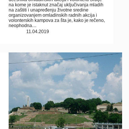
na kome je istaknut značaj uključivanja mladih
na zaštiti i unapređenju životne sredine
organizovanjem omladinskih radnih akcija i
volonterskih kampova za šta je, kako je rečeno,
neophodna…
11.04.2019