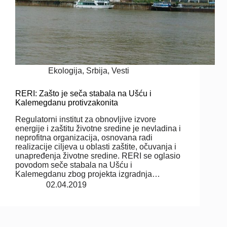
Ekologija
,
Srbija
,
Vesti
RERI: Zašto je seča stabala na Ušću i
Kalemegdanu protivzakonita
Regulatorni institut za obnovljive izvore
energije i zaštitu životne sredine je nevladina i
neprofitna organizacija, osnovana radi
realizacije ciljeva u oblasti zaštite, očuvanja i
unapređenja životne sredine. RERI se oglasio
povodom seče stabala na Ušću i
Kalemegdanu zbog projekta izgradnja…
02.04.2019