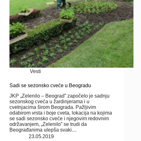
Vesti
Sadi se sezonsko cveće u Beogradu
JKP „Zelenilo – Beograd” započelo je sadnju
sezonskog cveća u žardinjerama i u
cvetnjacima širom Beograda. Pažljivim
odabirom vrsta i boje cveta, lokacija na kojima
se sadi sezonsko cveće i njegovim redovnim
održavanjem, „Zelenilo” se trudi da
Beograđanima ulepša svaki…
23.05.2019