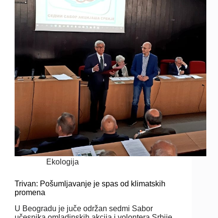
Ekologija
Trivan: Pošumljavanje je spas od klimatskih
promena
U Beogradu je juče održan sedmi Sabor
učesnika omladinskih akcija i volontera Srbije