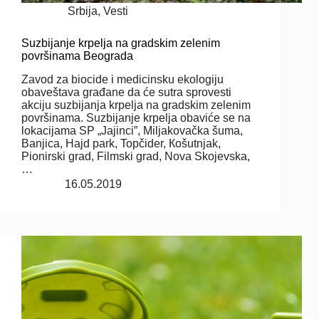
Srbija
,
Vesti
Suzbijanje krpelja na gradskim zelenim
površinama Beograda
Zavod za biocide i medicinsku ekologiju
obaveštava građane da će sutra sprovesti
akciju suzbijanja krpelja na gradskim zelenim
površinama. Suzbijanje krpelja obaviće se na
lokacijama SP „Jajinci”, Miljakovačka šuma,
Banjica, Hajd park, Topčider, Кošutnjak,
Pionirski grad, Filmski grad, Nova Skojevska,
…
16.05.2019