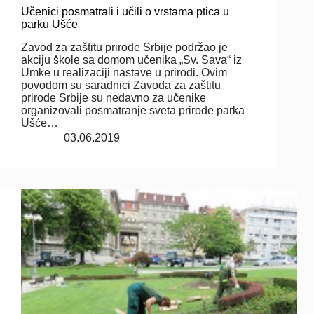
Učenici posmatrali i učili o vrstama ptica u
parku Ušće
Zavod za zaštitu prirode Srbije podržao je
akciju škole sa domom učenika „Sv. Sava“ iz
Umke u realizaciji nastave u prirodi. Ovim
povodom su saradnici Zavoda za zaštitu
prirode Srbije su nedavno za učenike
organizovali posmatranje sveta prirode parka
Ušće…
03.06.2019