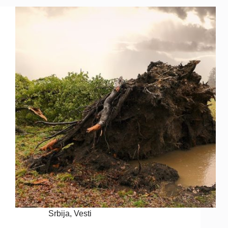
Srbija
,
Vesti