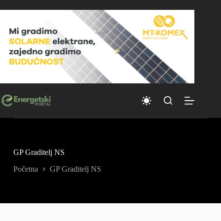
Skip
to
content
GP Graditelj NS
Početna
GP Graditelj NS