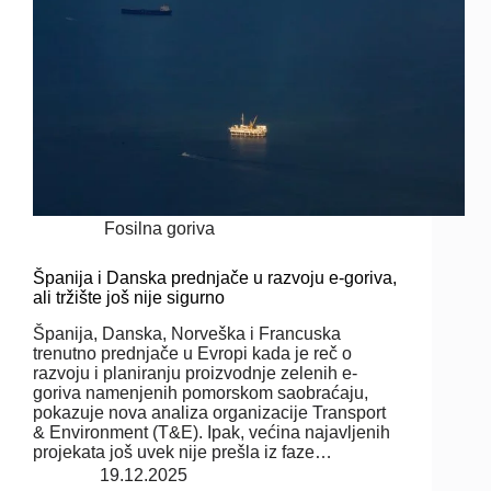
Fosilna goriva
Španija i Danska prednjače u razvoju e-goriva,
ali tržište još nije sigurno
Španija, Danska, Norveška i Francuska
trenutno prednjače u Evropi kada je reč o
razvoju i planiranju proizvodnje zelenih e-
goriva namenjenih pomorskom saobraćaju,
pokazuje nova analiza organizacije Transport
& Environment (T&E). Ipak, većina najavljenih
projekata još uvek nije prešla iz faze…
19.12.2025