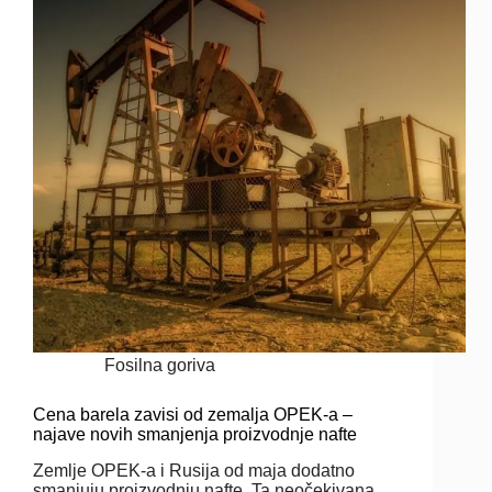
Fosilna goriva
Cena barela zavisi od zemalja OPEK-a –
najave novih smanjenja proizvodnje nafte
Zemlje OPEK-a i Rusija od maja dodatno
smanjuju proizvodnju nafte. Ta neočekivana