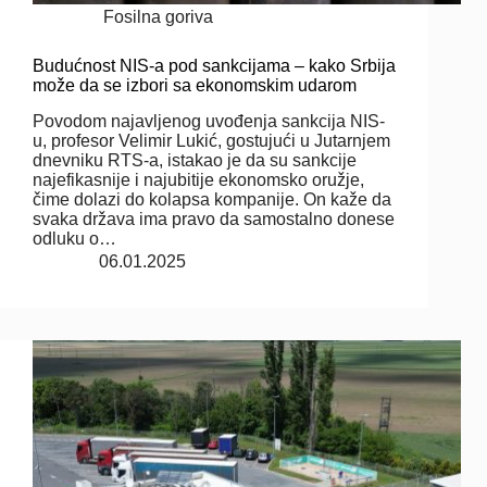
Fosilna goriva
Budućnost NIS-a pod sankcijama – kako Srbija
može da se izbori sa ekonomskim udarom
Povodom najavljenog uvođenja sankcija NIS-
u, profesor Velimir Lukić, gostujući u Jutarnjem
dnevniku RTS-a, istakao je da su sankcije
najefikasnije i najubitije ekonomsko oružje,
čime dolazi do kolapsa kompanije. On kaže da
svaka država ima pravo da samostalno donese
odluku o…
06.01.2025