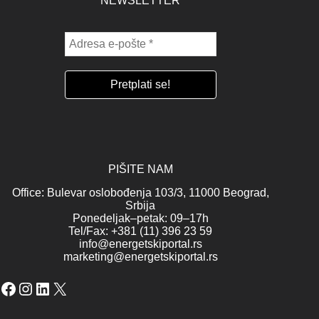
NEWSLETTER
PIŠITE NAM
Office: Bulevar oslobođenja 103/3, 11000 Beograd,
Srbija
Ponedeljak–petak: 09–17h
Tel/Fax: +381 (11) 396 23 59
info@energetskiportal.rs
marketing@energetskiportal.rs
Facebook
Instagram
LinkedIn
X