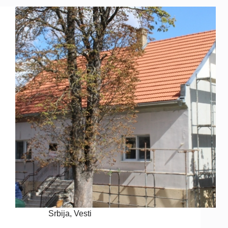
Srbija
,
Vesti