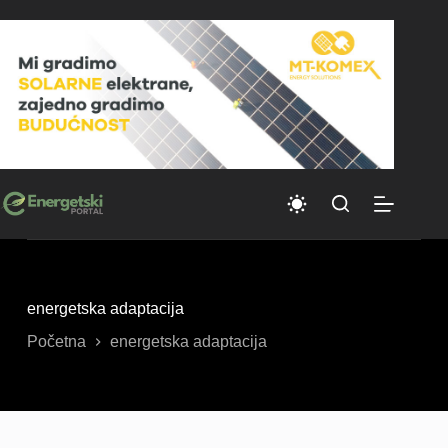
Skip
to
content
energetska adaptacija
Početna
energetska adaptacija