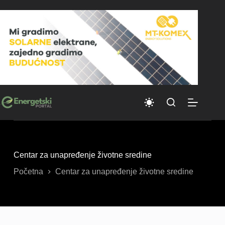
Skip
to
content
Centar za unapređenje životne sredine
Početna
Centar za unapređenje životne sredine