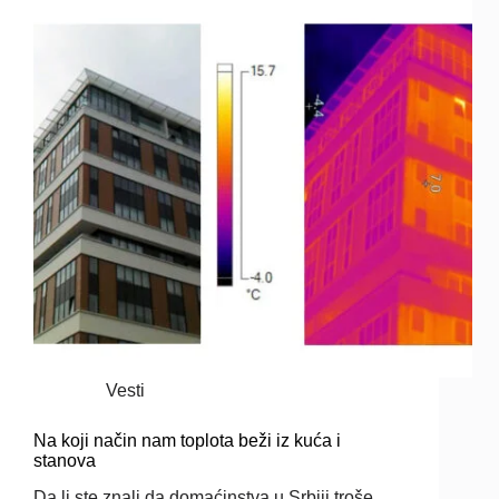
Vesti
Na koji način nam toplota beži iz kuća i
stanova
Da li ste znali da domaćinstva u Srbiji troše