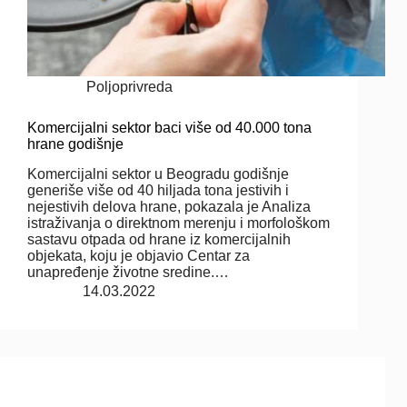
Poljoprivreda
Komercijalni sektor baci više od 40.000 tona
hrane godišnje
Komercijalni sektor u Beogradu godišnje
generiše više od 40 hiljada tona jestivih i
nejestivih delova hrane, pokazala je Analiza
istraživanja o direktnom merenju i morfološkom
sastavu otpada od hrane iz komercijalnih
objekata, koju je objavio Centar za
unapređenje životne sredine.…
14.03.2022