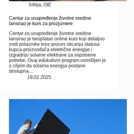
Srbija
,
OIE
Centar za unapređenje životne sredine
lansirao je kurs za prozjumere
Centar za unapređenje životne sredine
lansirao je besplatan online kurs koji detaljno
vodi polaznike kroz proces sticanja statusa
kupca-proizvođača električne energije i
izgradnju solarne elektrane za sopstvene
potrebe. Ovaj edukativni program osmišljen je
s ciljem da solarna energija postane
dostupna…
19.02.2025