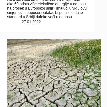
oko 60 odsto više električne energije u odnosu
na prosek u Evropskoj uniji? Imajući u vidu ovu
činjenicu, neupućeni čitalac bi pomislio da je
standard u Srbiji daleko veći u odnosu…
27.01.2022