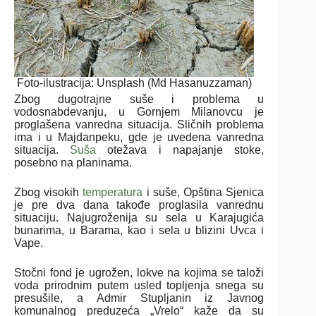
Foto-ilustracija: Unsplash (Md Hasanuzzaman)
Zbog dugotrajne suše i problema u
vodosnabdevanju, u Gornjem Milanovcu je
proglašena vanredna situacija. Sličnih problema
ima i u Majdanpeku, gde je uvedena vanredna
situacija.
Suša
otežava i napajanje stoke,
posebno na planinama.
Zbog visokih
temperatura
i suše, Opština Sjenica
je pre dva dana takođe proglasila vanrednu
situaciju. Najugroženija su sela u Karajugića
bunarima, u Barama, kao i sela u blizini Uvca i
Vape.
Stočni fond je ugrožen, lokve na kojima se taloži
voda prirodnim putem usled topljenja snega su
presušile, a Admir Stupljanin iz Javnog
komunalnog preduzeća „Vrelo“ kaže da su