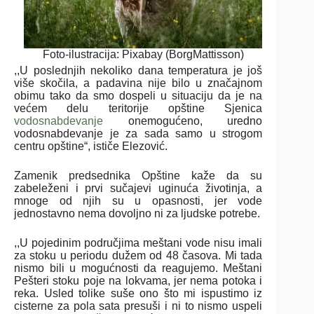
Foto-ilustracija: Pixabay (BorgMattisson)
,,U poslednjih nekoliko dana temperatura je još
više skočila, a padavina nije bilo u značajnom
obimu tako da smo dospeli u situaciju da je na
većem delu teritorije opštine Sjenica
vodosnabdevanje
onemogućeno, uredno
vodosnabdevanje je za sada samo u strogom
centru opštine“, ističe Elezović.
Zamenik predsednika Opštine kaže da su
zabeleženi i prvi sučajevi uginuća životinja, a
mnoge od njih su u opasnosti, jer vode
jednostavno nema dovoljno ni za ljudske potrebe.
,,U pojedinim područjima meštani vode nisu imali
za stoku u periodu dužem od 48 časova. Mi tada
nismo bili u mogućnosti da reagujemo. Meštani
Pešteri stoku poje na lokvama, jer nema potoka i
reka. Usled tolike suše ono što mi ispustimo iz
cisterne za pola sata presuši i ni to nismo uspeli