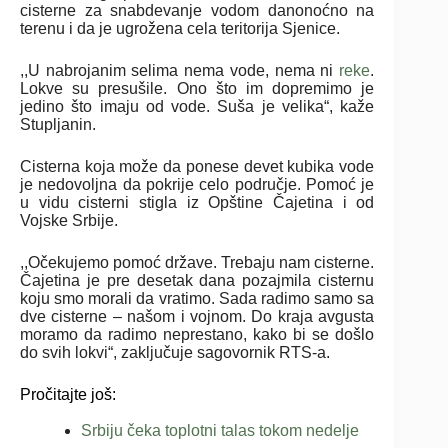
cisterne za snabdevanje vodom danonoćno na
terenu i da je ugrožena cela teritorija Sjenice.
,,U nabrojanim selima nema vode, nema ni
reke
.
Lokve su presušile. Ono što im dopremimo je
jedino što imaju od vode. Suša je velika“, kaže
Stupljanin.
Cisterna koja može da ponese devet kubika vode
je nedovoljna da pokrije celo područje. Pomoć je
u vidu cisterni stigla iz Opštine Čajetina i od
Vojske Srbije.
,,Očekujemo pomoć države. Trebaju nam cisterne.
Čajetina je pre desetak dana pozajmila cisternu
koju smo morali da vratimo. Sada radimo samo sa
dve cisterne – našom i vojnom. Do kraja avgusta
moramo da radimo neprestano, kako bi se došlo
do svih lokvi“, zaključuje sagovornik RTS-a.
Pročitajte još:
Srbiju čeka toplotni talas tokom nedelje