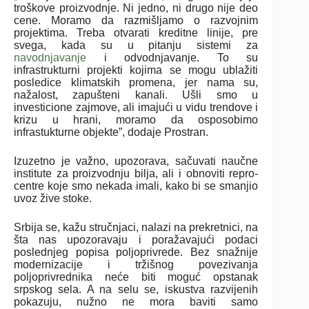
troškove proizvodnje. Ni jedno, ni drugo nije deo
cene. Moramo da razmišljamo o razvojnim
projektima. Treba otvarati kreditne linije, pre
svega, kada su u pitanju sistemi za
navodnjavanje
i odvodnjavanje. To su
infrastrukturni projekti kojima se mogu ublažiti
posledice klimatskih promena, jer nama su,
nažalost, zapušteni kanali. Ušli smo u
investicione zajmove, ali imajući u vidu trendove i
krizu u hrani, moramo da osposobimo
infrastukturne objekte”, dodaje Prostran.
Izuzetno je važno, upozorava, sačuvati naučne
institute za proizvodnju bilja, ali i obnoviti repro-
centre koje smo nekada imali, kako bi se smanjio
uvoz žive stoke.
Srbija se, kažu stručnjaci, nalazi na prekretnici, na
šta nas upozoravaju i poražavajući podaci
poslednjeg popisa poljoprivrede. Bez snažnije
modernizacije i tržišnog povezivanja
poljoprivrednika neće biti moguć opstanak
srpskog sela. A na selu se, iskustva razvijenih
pokazuju, nužno ne mora baviti samo