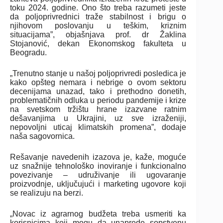
toku 2024. godine. Ono što treba razumeti jeste
da poljoprivrednici traže stabilnost i brigu o
njihovom poslovanju u teškim, kriznim
situacijama”, objašnjava prof. dr Žaklina
Stojanović, dekan Ekonomskog fakulteta u
Beogradu.
„Trenutno stanje u našoj poljoprivredi posledica je
kako opšteg nemara i nebrige o ovom sektoru
decenijama unazad, tako i prethodno donetih,
problematičnih odluka u periodu pandemije i krize
na svetskom tržištu hrane izazvane ratnim
dešavanjima u Ukrajini, uz sve izraženiji,
nepovoljni uticaj klimatskih promena”, dodaje
naša sagovornica.
Rešavanje navedenih izazova je, kaže, moguće
uz snažnije tehnološko inoviranje i funkcionalno
povezivanje – udruživanje ili ugovaranje
proizvodnje, uključujući i marketing ugovore koji
se realizuju na berzi.
„Novac iz agrarnog budžeta treba usmeriti ka
korisnicima koji mogu da unaprede sopstvenu