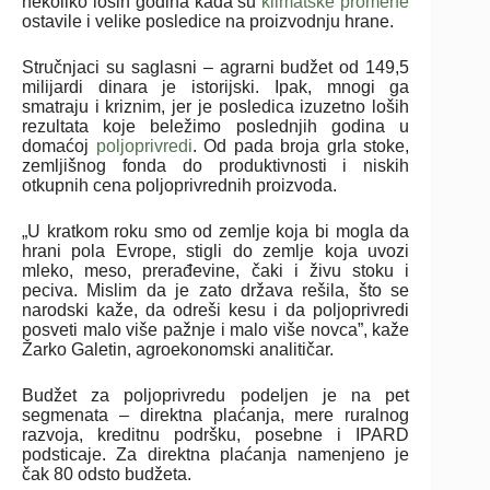
nekoliko loših godina kada su
klimatske promene
ostavile i velike posledice na proizvodnju hrane.
Stručnjaci su saglasni – agrarni budžet od 149,5
milijardi dinara je istorijski. Ipak, mnogi ga
smatraju i kriznim, jer je posledica izuzetno loših
rezultata koje beležimo poslednjih godina u
domaćoj
poljoprivredi
. Od pada broja grla stoke,
zemljišnog fonda do produktivnosti i niskih
otkupnih cena poljoprivrednih proizvoda.
„U kratkom roku smo od zemlje koja bi mogla da
hrani pola Evrope, stigli do zemlje koja uvozi
mleko, meso, prerađevine, čaki i živu stoku i
peciva. Mislim da je zato država rešila, što se
narodski kaže, da odreši kesu i da poljoprivredi
posveti malo više pažnje i malo više novca”, kaže
Žarko Galetin, agroekonomski analitičar.
Budžet za poljoprivredu podeljen je na pet
segmenata – direktna plaćanja, mere ruralnog
razvoja, kreditnu podršku, posebne i IPARD
podsticaje. Za direktna plaćanja namenjeno je
čak 80 odsto budžeta.