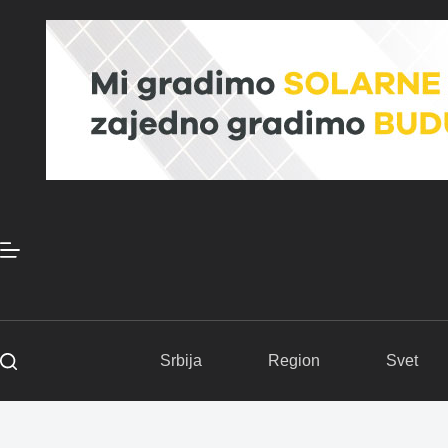
Skip
to
content
Srbija
Region
Svet