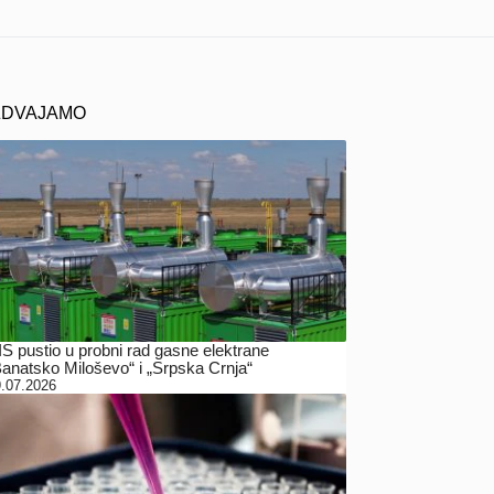
ZDVAJAMO
IS pustio u probni rad gasne elektrane
Banatsko Miloševo“ i „Srpska Crnja“
.07.2026