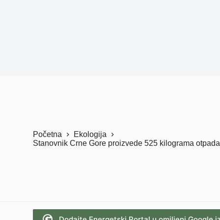
Početna
Ekologija
Stanovnik Crne Gore proizvede 525 kilograma otpada
Dodajte Energetski Portal u omiljeni Google i