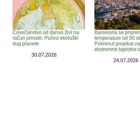
Čovečanstvo od danas živi na
Barselona se pripre
račun prirode: Počeo ekološki
temperature od 50 st
dug planete
Pokrenut projekat z
ekstremne toplotne t
30.07.2026
24.07.2026