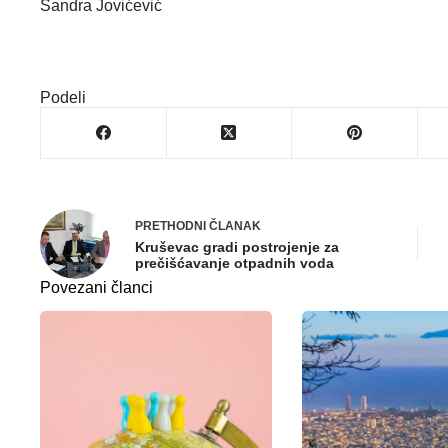
Sandra Jovićević
Podeli
PRETHODNI
ČLANAK
Kruševac gradi postrojenje za
prečišćavanje otpadnih voda
Povezani članci