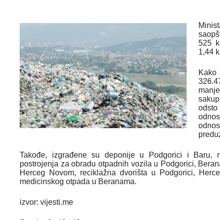
Minis
saopš
525 k
1,44 
Kako 
326.4
manj
sakup
odsto
odnos
odno
predu
Takođe, izgrađene su deponije u Podgorici i Baru, r
postrojenja za obradu otpadnih vozila u Podgorici, Berana
Herceg Novom, reciklažna dvorišta u Podgorici, Herce
medicinskog otpada u Beranama.
izvor: vijesti.me