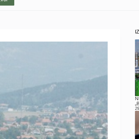
I
N
„
29