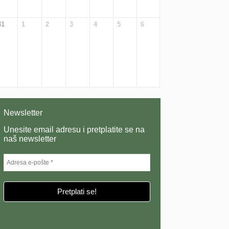
31
1
2
3
4
5
6
Newsletter
Unesite email adresu i pretplatite se na
naš newsletter