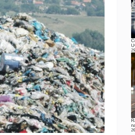
C
Uv
29
Ra
n
26