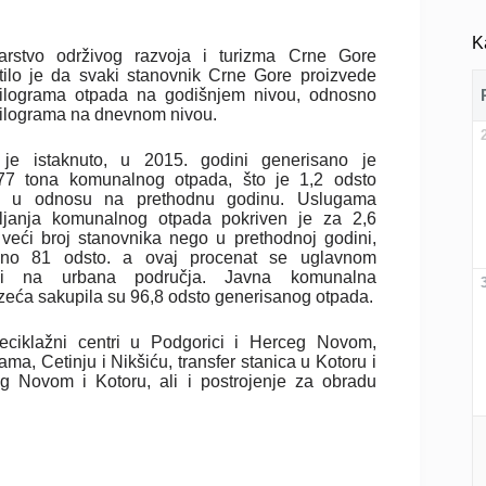
K
tarstvo održivog razvoja i turizma Crne Gore
tilo je da svaki stanovnik Crne Gore proizvede
ilograma otpada na godišnjem nivou, odnosno
kilograma na dnevnom nivou.
je istaknuto, u 2015. godini generisano je
77 tona komunalnog otpada, što je 1,2 odsto
e u odnosu na prethodnu godinu. Uslugama
ljanja komunalnog otpada pokriven je za 2,6
 veći broj stanovnika nego u prethodnoj godini,
no 81 odsto. a ovaj procenat se uglavnom
si na urbana područja. Javna komunalna
zeća sakupila su 96,8 odsto generisanog otpada.
eciklažni centri u Podgorici i Herceg Novom,
ma, Cetinju i Nikšiću, transfer stanica u Kotoru i
g Novom i Kotoru, ali i postrojenje za obradu