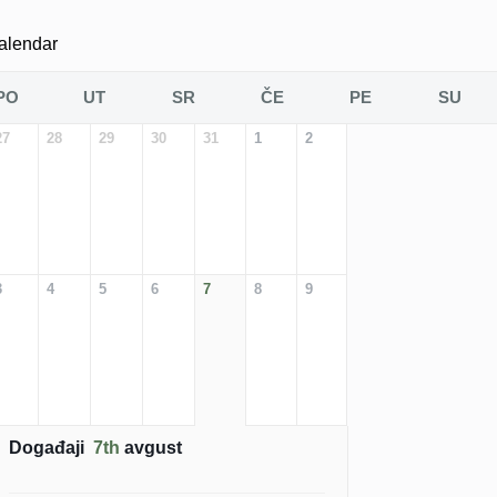
alendar
PO
UT
SR
ČE
PE
SU
27
28
29
30
31
1
2
3
4
5
6
7
8
9
Događaji
7th
avgust