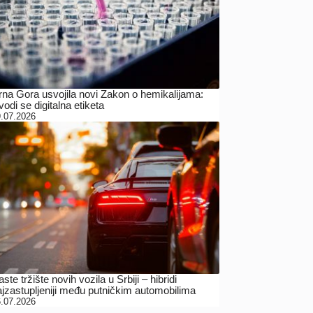
rna Gora usvojila novi Zakon o hemikalijama:
odi se digitalna etiketa
.07.2026
ste tržište novih vozila u Srbiji – hibridi
ajzastupljeniji među putničkim automobilima
.07.2026