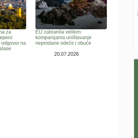
ma za
EU zabranila velikim
epeni:
kompanijama uništavanje
a odgovor na
neprodane odeće i obuće
alase
20.07.2026