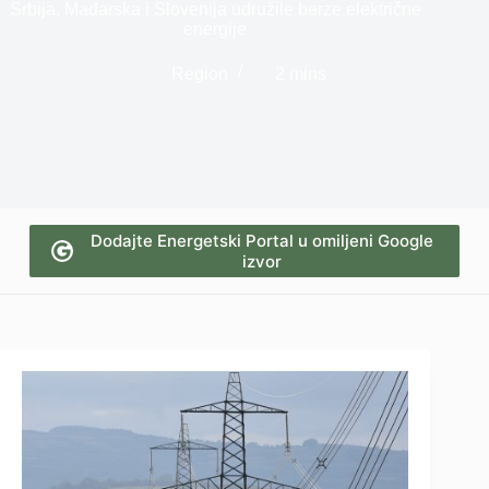
Srbija, Mađarska i Slovenija udružile berze električne
energije
Region
2 mins
Dodajte Energetski Portal u omiljeni Google
izvor