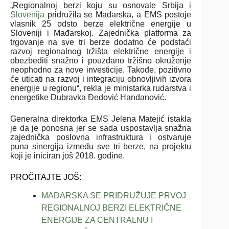
„Regionalnoj berzi koju su osnovale Srbija i
Slovenija
pridružila se Mađarska, a EMS postoje
vlasnik 25 odsto berze električne energije u
Sloveniji i Mađarskoj. Zajednička platforma za
trgovanje na sve tri berze dodatno će podstaći
razvoj regionalnog tržišta električne energije i
obezbediti snažno i pouzdano tržišno okruženje
neophodno za nove investicije. Takođe, pozitivno
će uticati na razvoj i integraciju obnovljivih izvora
energije u regionu“, rekla je ministarka rudarstva i
energetike Dubravka Đedović Handanović.
Generalna direktorka EMS Jelena Matejić istakla
je da je ponosna jer se sada uspostavlja snažna
zajednička poslovna infrastruktura i ostvaruje
puna sinergija između sve tri berze, na projektu
koji je iniciran još 2018. godine.
PROČITAJTE JOŠ:
MAĐARSKA SE PRIDRUŽUJE PRVOJ
REGIONALNOJ BERZI ELEKTRIČNE
ENERGIJE ZA CENTRALNU I