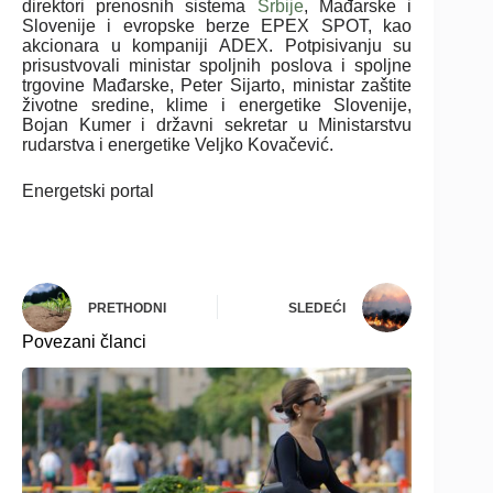
direktori prenosnih sistema
Srbije
, Mađarske i
Slovenije i evropske berze EPEX SPOT, kao
akcionara u kompaniji ADEX. Potpisivanju su
prisustvovali ministar spoljnih poslova i spoljne
trgovine Mađarske, Peter Sijarto, ministar zaštite
životne sredine, klime i energetike Slovenije,
Bojan Kumer i državni sekretar u Ministarstvu
rudarstva i energetike Veljko Kovačević.
Energetski portal
PRETHODNI
SLEDEĆI
Povezani članci