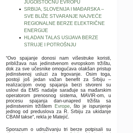
JUGOISTOČNU EVROPU
SRBIJA, SLOVENIJA I MAĐARSKA –
SVE BLIŽE STVARANJE NAJVEĆE
REGIONALNE BERZE ELEKTRIČNE
ENERGIJE
HLADAN TALAS USIJAVA BERZE
STRUJE I POTROŠNJU
“Ovo spajanje donosi nam višestruke koristi,
približava nas jedinstvenom evropskom tržištu,
dok za sve učesnike omogućava olakšan pristup
jedinstvenoj usluzi za trgovanje. Osim toga,
postoji još jedan važan benefit za Srbiju –
realizacijom ovog spajanja berzi stvoreni su
uslovi da EMS nadalje sarađuje sa mađarskim
operatorom prenosnog sistema, MAVIR-om, u
procesu spajanja dan-unapred tržišta sa
jedinstvenim tržištem
Evrope
, što je ispunjenje
jednog od preduslova za R. Srbiju za ukidanje
CBAM takse“, rekla je Matejić.
Sporazum o udruživanju tri berze potpisali su