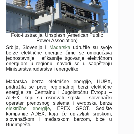
Foto-ilustracija: Unsplash (American Public
Power Association)
Srbija, Slovenija i
Mađarska
udružile su svoje
berze električne energije čime se omogućava
jednostavnije i efikasnije trgovanje električnom
energijom u regionu, navodi se u saopštenju
Ministarstva rudarstva i energetike.
Mađarska berza električne energije, HUPX,
pridružila se prvoj regionalnoj berzi električne
energije za Centralnu i Jugoistočnu Evropu –
ADEX, koju su osnovali srpski i slovenački
operater prenosnog sistema i evropska berza
električne energije
, EPEX SPOT. Sedište
kompanije ADEX, koja će upravljati srpskom,
slovenačkom i mađarskom berzom, biće u
Budimpešti.