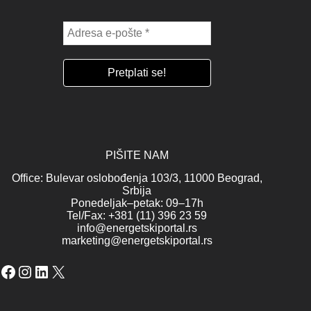
PIŠITE NAM
Office: Bulevar oslobođenja 103/3, 11000 Beograd,
Srbija
Ponedeljak–petak: 09–17h
Tel/Fax: +381 (11) 396 23 59
info@energetskiportal.rs
marketing@energetskiportal.rs
Facebook
Instagram
LinkedIn
X