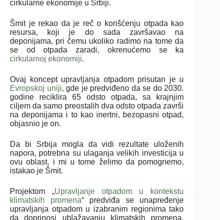
cirkularne ekonomije u Srbiji.
Šmit je rekao da je reč o korišćenju otpada kao
resursa, koji je do sada završavao na
deponijama, pri čemu ukoliko radimo na tome da
se od otpada zaradi, okrenućemo se ka
cirkularnoj ekonomiji
.
Ovaj koncept upravljanja otpadom prisutan je u
Evropskoj uniji
, gde je predviđeno da se do 2030.
godine reciklira 65 odsto otpada, sa krajnjim
ciljem da samo preostalih dva odsto otpada završi
na deponijama i to kao inertni, bezopasni otpad,
objasnio je on.
Da bi Srbija mogla da vidi rezultate uloženih
napora, potrebna su ulaganja velikih investicija u
ovu oblast, i mi u tome želimo da pomognemo,
istakao je Šmit.
Projektom „
Upravljanje otpadom u kontekstu
klimatskih promena
“ predviđa se unapređenje
upravljanja otpadom u izabranim regionima tako
da doprinosi ublažavanju klimatskih promena,