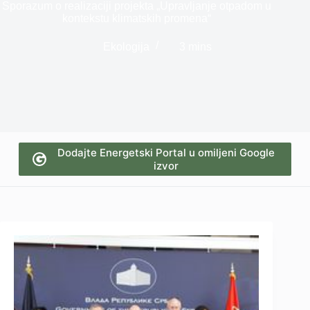
Sporazum o realizaciji projekta „Upravljanje otpadom u
kontekstu klimatskih promena“
Ekologija
3 mins
Dodajte Energetski Portal u omiljeni Google
izvor