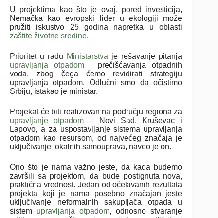
U projektima kao što je ovaj, pored investicija,
Nemačka kao evropski lider u ekologiji može
pružiti iskustvo 25 godina napretka u oblasti
zaštite životne sredine
.
Prioritet u radu
Ministarstva
je rešavanje pitanja
upravljanja otpadom
i prečišćavanja otpadnih
voda, zbog čega ćemo revidirati strategiju
upravljanja otpadom. Odlučni smo da očistimo
Srbiju, istakao je ministar.
Projekat će biti realizovan na području regiona za
upravljanje otpadom
– Novi Sad, Kruševac i
Lapovo, a za uspostavljanje sistema upravljanja
otpadom kao resursom, od najvećeg značaja je
uključivanje lokalnih samouprava, naveo je on.
Ono što je nama važno jeste, da kada budemo
završili sa projektom, da bude postignuta nova,
praktična vrednost. Jedan od očekivanih rezultata
projekta koji je nama posebno značajan jeste
uključivanje neformalnih sakupljača otpada u
sistem
upravljanja otpadom
, odnosno stvaranje