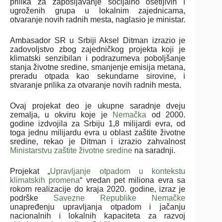
prilika za zapošljavanje socijalno osetljivih i
ugroženih grupa u lokalnim zajednicama,
otvaranje novih radnih mesta, naglasio je ministar.
Ambasador SR u Srbiji Aksel Ditman izrazio je
zadovoljstvo zbog zajedničkog projekta koji je
klimatski senzibilan i podrazumeva poboljšanje
stanja životne sredine, smanjenje emisija metana,
preradu otpada kao sekundarne sirovine, i
stvaranje prilika za otvaranje novih radnih mesta.
Ovaj projekat deo je ukupne saradnje dveju
zemalja, u okviru koje je
Nemačka
od 2000.
godine izdvojila za Srbiju 1,8 milijardi evra, od
toga jednu milijardu evra u oblast zaštite životne
sredine, rekao je Ditman i izrazio zahvalnost
Ministarstvu zaštite životne sredine
na saradnji.
Projekat „
Upravljanje otpadom u kontekstu
klimatskih promena
“ vredan pet miliona evra sa
rokom realizacije do kraja 2020. godine, izraz je
podrške
Savezne Republike Nemačke
unapređenju upravljanja otpadom i jačanju
nacionalnih i lokalnih kapaciteta za razvoj