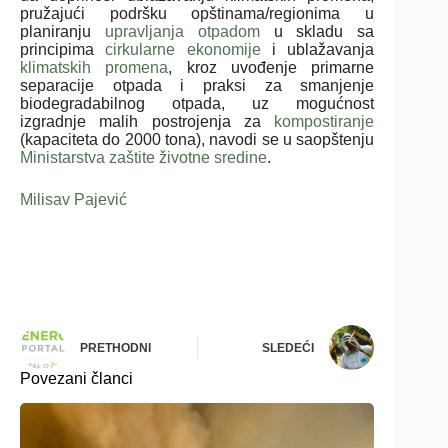
pružajući podršku opštinama/regionima u
planiranju
upravljanja otpadom
u skladu sa
principima
cirkularne ekonomije
i ublažavanja
klimatskih promena
, kroz uvođenje primarne
separacije otpada i praksi za smanjenje
biodegradabilnog otpada, uz mogućnost
izgradnje malih postrojenja za
kompostiranje
(kapaciteta do 2000 tona), navodi se u saopštenju
Ministarstva zaštite životne sredine
.
Milisav Pajević
PRETHODNI
SLEDEĆI
Povezani članci