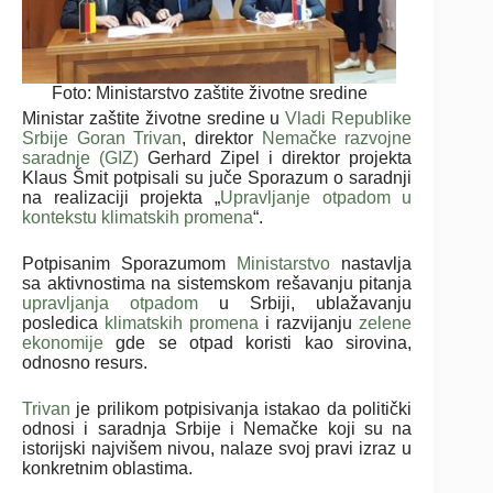
Foto: Ministarstvo zaštite životne sredine
Ministar zaštite životne sredine u
Vladi Republike
Srbije
Goran Trivan
, direktor
Nemačke razvojne
saradnje (GIZ)
Gerhard Zipel i direktor projekta
Klaus Šmit potpisali su juče Sporazum o saradnji
na realizaciji projekta „
Upravljanje otpadom u
kontekstu klimatskih promena
“.
Potpisanim Sporazumom
Ministarstvo
nastavlja
sa aktivnostima na sistemskom rešavanju pitanja
upravljanja otpadom
u Srbiji, ublažavanju
posledica
klimatskih promena
i razvijanju
zelene
ekonomije
gde se otpad koristi kao sirovina,
odnosno resurs.
Trivan
je prilikom potpisivanja istakao da politički
odnosi i saradnja Srbije i Nemačke koji su na
istorijski najvišem nivou, nalaze svoj pravi izraz u
konkretnim oblastima.