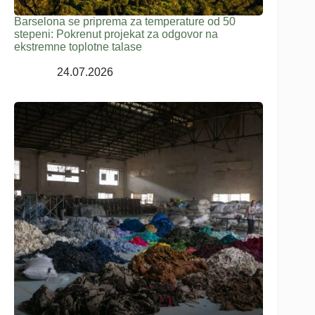
Barselona se priprema za temperature od 50
stepeni: Pokrenut projekat za odgovor na
ekstremne toplotne talase
24.07.2026