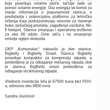
koje poseduju solarne ploče, tačnije rade uz
pomoć solarne energije. Ova energija se koristi za
slanje informacija o popunjenosti stanica, a
predstavlja i potencijalnu platformu za tehnička
rešenja koja podrazumevaju senzore za merenje
buke, pešačkog prometa, zagađenja vazduha, Wi-
fi hotspot. Stanice smanjuju i operativne troškove
za oko 80 odsto, čime utiču i na smanjenje
emisije ugljen dioksida.
GKP „Komunalac“ nabavilo je dve stanice,
Bigbelly i Bigbelly Smart. Stanica Bigbelly
poseduje kompaktor za kompresiju otpada, a
predviđena je za odlaganje mešanog otpada, dok
je stanica BigBelly smart predviđena za
odlaganje recikliranog otpada.
Vrednost investicije bila je 67500 kuna bez PDV-
a, odnosno oko 8800 evra.
Sandra Jovićević