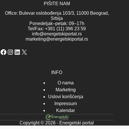
PIŠITE NAM
Office: Bulevar oslobođenja 103/3, 11000 Beograd,
Srbija
Ponedeljak–petak: 09–17h
Tel/Fax: +381 (11) 396 23 59
info@energetskiportal.rs
marketing@energetskiportal.rs
Facebook
Instagram
LinkedIn
X
INFO
O nama
Marketing
Uslovi korišćenja
Impressum
Kalendar
Copyright © 2026 - Energetski portal
-->-->