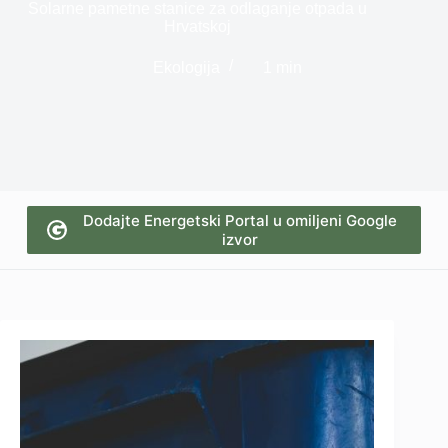
Solarne pametne stanice za odlaganje otpada u
Hrvatskoj
Ekologija
1 min
Dodajte Energetski Portal u omiljeni Google
izvor