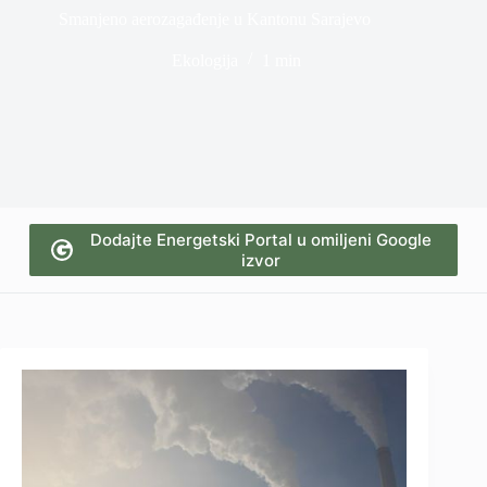
Smanjeno aerozagađenje u Kantonu Sarajevo
Ekologija
1 min
Dodajte Energetski Portal u omiljeni Google
izvor