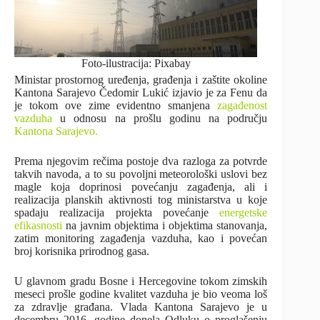
Foto-ilustracija: Pixabay
Ministar prostornog uređenja, građenja i zaštite okoline
Kantona Sarajevo Čedomir Lukić izjavio je za Fenu da
je tokom ove zime evidentno smanjena
zagađenost
vazduha
u odnosu na prošlu godinu na području
Kantona Sarajevo
.
Prema njegovim rečima postoje dva razloga za potvrde
takvih navoda, a to su povoljni meteorološki uslovi bez
magle koja doprinosi povećanju zagađenja, ali i
realizacija planskih aktivnosti tog ministarstva u koje
spadaju realizacija projekta povećanje
energetske
efikasnosti
na javnim objektima i objektima stanovanja,
zatim monitoring zagađenja vazduha, kao i povećan
broj korisnika prirodnog gasa.
U glavnom gradu Bosne i Hercegovine tokom zimskih
meseci prošle godine kvalitet vazduha je bio veoma loš
za zdravlje građana. Vlada Kantona Sarajevo je u
decembru 2016. godine donela Odluku o proglašenju