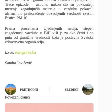
Treće epizode – uzbune, nakon što su pokazatelji
merenja zagađujućih materija u vazduhu pokazali
alarmantno prekoračenje dozvoljenih vrednosti čvrstih
čestica PM 10.
Prema procenama Ujedinjenih nacija, stepen
zagađenosti vazduha u BiH viši je za oko četiri i po
puta od granične vrednosti koju je postavila Svetska
zdravstvena organizacija.
izvor:
energetika.ba
Sandra Jovićević
PRETHODNI
SLEDEĆI
Povezani članci