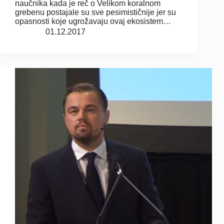
naučnika kada je reč o Velikom koralnom
grebenu postajale su sve pesimističnije jer su
opasnosti koje ugrožavaju ovaj ekosistem…
01.12.2017