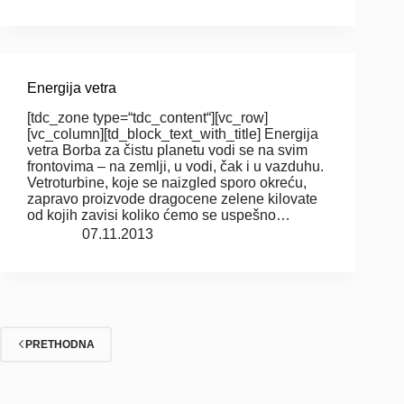
Energija vetra
[tdc_zone type=“tdc_content“][vc_row]
[vc_column][td_block_text_with_title] Energija
vetra Borba za čistu planetu vodi se na svim
frontovima – na zemlji, u vodi, čak i u vazduhu.
Vetroturbine, koje se naizgled sporo okreću,
zapravo proizvode dragocene zelene kilovate
od kojih zavisi koliko ćemo se uspešno…
07.11.2013
PRETHODNA