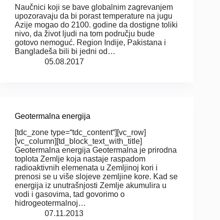
Naučnici koji se bave globalnim zagrevanjem
upozoravaju da bi porast temperature na jugu
Azije mogao do 2100. godine da dostigne toliki
nivo, da život ljudi na tom području bude
gotovo nemoguć. Region Indije, Pakistana i
Bangladeša bili bi jedni od…
05.08.2017
Geotermalna energija
[tdc_zone type=“tdc_content“][vc_row]
[vc_column][td_block_text_with_title]
Geotermalna energija Geotermalna je prirodna
toplota Zemlje koja nastaje raspadom
radioaktivnih elemenata u Zemljinoj kori i
prenosi se u više slojeve zemljine kore. Kad se
energija iz unutrašnjosti Zemlje akumulira u
vodi i gasovima, tad govorimo o
hidrogeotermalnoj…
07.11.2013