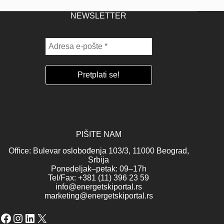
NEWSLETTER
PIŠITE NAM
Office: Bulevar oslobođenja 103/3, 11000 Beograd,
Srbija
Ponedeljak–petak: 09–17h
Tel/Fax: +381 (11) 396 23 59
info@energetskiportal.rs
marketing@energetskiportal.rs
Facebook
Instagram
LinkedIn
X