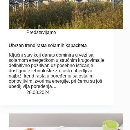
Predstavljamo
Ubrzan trend rasta solarnih kapaciteta
Ključni stav koji danas dominira u vezi sa
solarnom energetikom u stručnim krugovima je
definitivno pozitivan uz posebno isticanje
dostignute tehnološke zrelosti i ubedljivo
najbrži trend rasta u poređenju sa ostalim
obnovljivim izvorima energije, pri čemu su još
ubedljivija poređenja…
28.08.2024