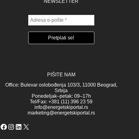
NEWSLETTER
PIŠITE NAM
Office: Bulevar oslobođenja 103/3, 11000 Beograd,
Srbija
Ponedeljak–petak: 09–17h
Tel/Fax: +381 (11) 396 23 59
info@energetskiportal.rs
marketing@energetskiportal.rs
Facebook
Instagram
LinkedIn
X