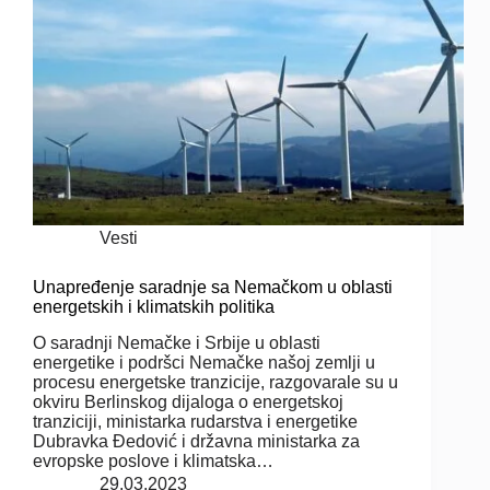
Vesti
Unapređenje saradnje sa Nemačkom u oblasti
energetskih i klimatskih politika
O saradnji Nemačke i Srbije u oblasti
energetike i podršci Nemačke našoj zemlji u
procesu energetske tranzicije, razgovarale su u
okviru Berlinskog dijaloga o energetskoj
tranziciji, ministarka rudarstva i energetike
Dubravka Đedović i državna ministarka za
evropske poslove i klimatska…
29.03.2023