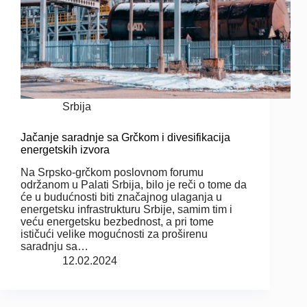
Srbija
Jačanje saradnje sa Grčkom i divesifikacija
energetskih izvora
Na Srpsko-grčkom poslovnom forumu
održanom u Palati Srbija, bilo je reči o tome da
će u budućnosti biti značajnog ulaganja u
energetsku infrastrukturu Srbije, samim tim i
veću energetsku bezbednost, a pri tome
ističući velike mogućnosti za proširenu
saradnju sa…
12.02.2024