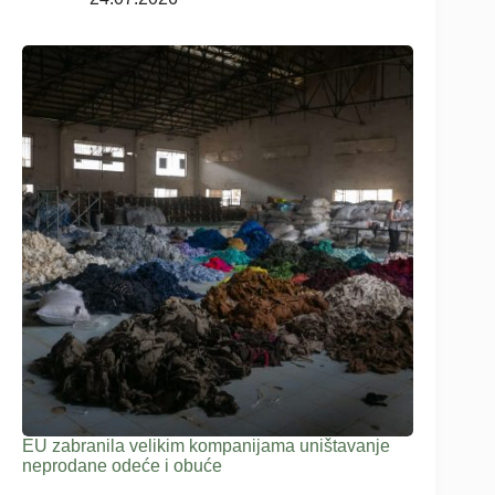
EU zabranila velikim kompanijama uništavanje
neprodane odeće i obuće