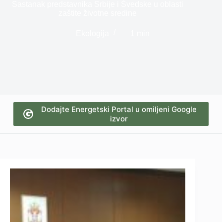
Sastanak predstavnika Srbije i Švedske u oblasti
zaštite životne sredine
Ekologija
1 min
Dodajte Energetski Portal u omiljeni Google
izvor