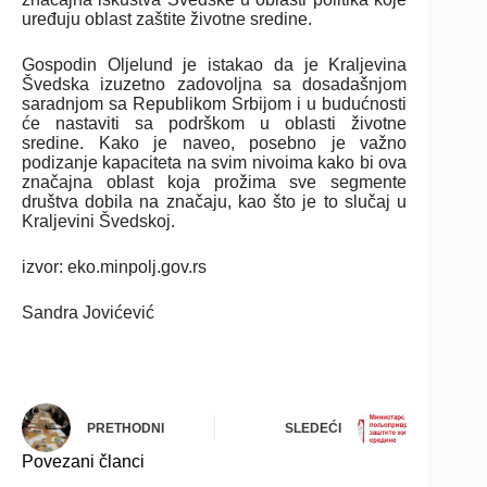
uređuju oblast zaštite životne sredine.
Gospodin Oljelund je istakao da je Kraljevina
Švedska izuzetno zadovoljna sa dosadašnjom
saradnjom sa Republikom Srbijom i u budućnosti
će nastaviti sa podrškom u oblasti životne
sredine. Kako je naveo, posebno je važno
podizanje kapaciteta na svim nivoima kako bi ova
značajna oblast koja prožima sve segmente
društva dobila na značaju, kao što je to slučaj u
Kraljevini Švedskoj.
izvor: eko.minpolj.gov.rs
Sandra Jovićević
PRETHODNI
SLEDEĆI
Povezani članci