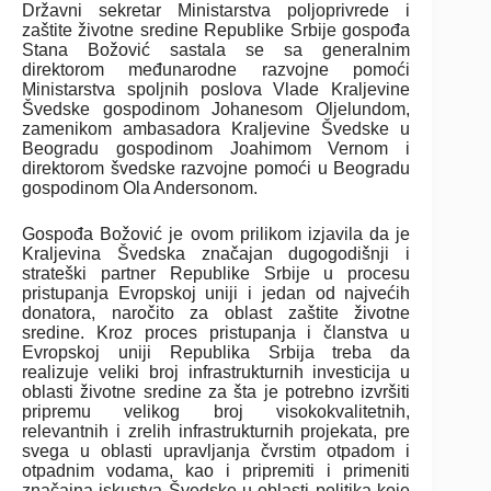
Državni sekretar Ministarstva poljoprivrede i
zaštite životne sredine Republike Srbije gospođa
Stana Božović sastala se sa generalnim
direktorom međunarodne razvojne pomoći
Ministarstva spoljnih poslova Vlade Kraljevine
Švedske gospodinom Johanesom Oljelundom,
zamenikom ambasadora Kraljevine Švedske u
Beogradu gospodinom Joahimom Vernom i
direktorom švedske razvojne pomoći u Beogradu
gospodinom Ola Andersonom.
Gospođa Božović je ovom prilikom izjavila da je
Kraljevina Švedska značajan dugogodišnji i
strateški partner Republike Srbije u procesu
pristupanja Evropskoj uniji i jedan od najvećih
donatora, naročito za oblast zaštite životne
sredine. Kroz proces pristupanja i članstva u
Evropskoj uniji Republika Srbija treba da
realizuje veliki broj infrastrukturnih investicija u
oblasti životne sredine za šta je potrebno izvršiti
pripremu velikog broj visokokvalitetnih,
relevantnih i zrelih infrastrukturnih projekata, pre
svega u oblasti upravljanja čvrstim otpadom i
otpadnim vodama, kao i pripremiti i primeniti
značajna iskustva Švedske u oblasti politika koje