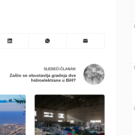
SLEDEĆI
ČLANAK
Zašto se obustavlja gradnja dve
hidroelektrane u BiH?