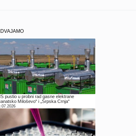
ZDVAJAMO
IS pustio u probni rad gasne elektrane
Banatsko Miloševo“ i „Srpska Crnja“
.07.2026