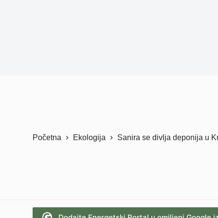
Početna
Ekologija
Sanira se divlja deponija u K
Dodajte Energetski Portal u omiljeni Google i