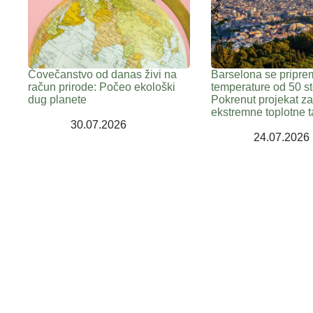
Čovečanstvo od danas živi na
Barselona se pripre
račun prirode: Počeo ekološki
temperature od 50 st
dug planete
Pokrenut projekat z
ekstremne toplotne t
30.07.2026
24.07.2026