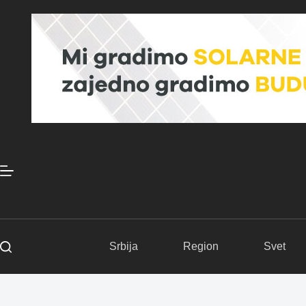
Skip
to
content
Srbija
Region
Svet