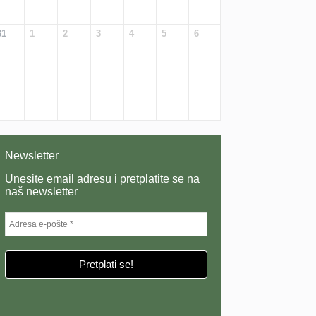
31
1
2
3
4
5
6
Newsletter
Unesite email adresu i pretplatite se na
naš newsletter