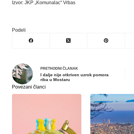
Izvor: JKP „Komunalac“ Vrbas
Podeli
PRETHODNI
ČLANAK
I dalje nije otkriven uzrok pomora
riba u Mostaru
Povezani članci