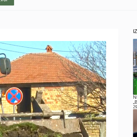
I
N
„
29