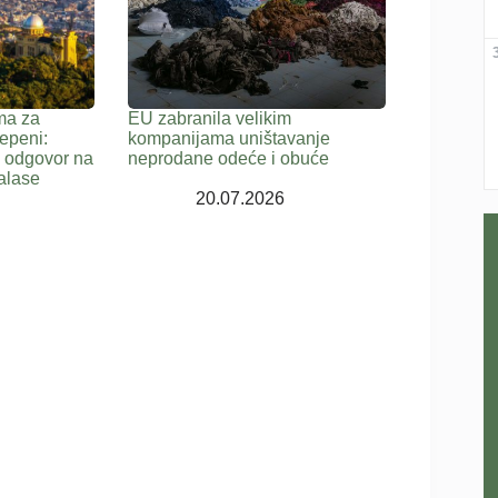
ma za
EU zabranila velikim
epeni:
kompanijama uništavanje
a odgovor na
neprodane odeće i obuće
alase
20.07.2026