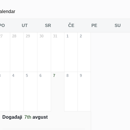
alendar
PO
UT
SR
ČE
PE
SU
27
28
29
30
31
1
2
3
4
5
6
7
8
9
Događaji
7th
avgust