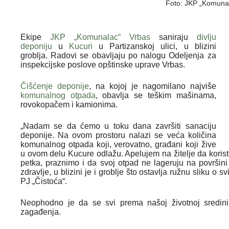
Foto: JKP „Komuna
Ekipe
JKP „Komunalac“ Vrbas
saniraju
divlju
deponiju
u
Kucuri
u Partizanskoj ulici, u blizini
groblja. Radovi se obavljaju po nalogu Odeljenja za
inspekcijske poslove opštinske uprave Vrbas.
Čišćenje deponije
, na kojoj je nagomilano najviše
komunalnog otpada
, obavlja se teškim mašinama,
rovokopačem i kamionima.
„Nadam se da ćemo u toku dana završiti sanaciju
deponije. Na ovom prostoru nalazi se veća količina
komunalnog otpada koji, verovatno, građani koji žive
u ovom delu Kucure odlažu. Apelujem na žitelje da koris
petka, praznimo i da svoj otpad ne lageruju na površin
zdravlje, u blizini je i groblje što ostavlja ružnu sliku o
PJ „Čistoća“.
Neophodno je da se svi prema našoj životnoj sredin
zagađenja.