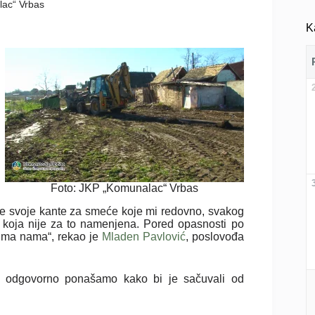
lac“ Vrbas
K
Foto: JKP „Komunalac“ Vrbas
te svoje kante za smeće koje mi redovno, svakog
i koja nije za to namenjena. Pored opasnosti po
 svima nama“, rekao je
Mladen Pavlović
, poslovođa
i odgovorno ponašamo kako bi je sačuvali od