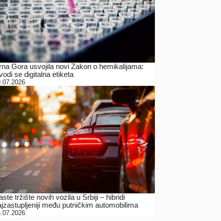
rna Gora usvojila novi Zakon o hemikalijama:
odi se digitalna etiketa
.07.2026
ste tržište novih vozila u Srbiji – hibridi
ajzastupljeniji među putničkim automobilima
.07.2026