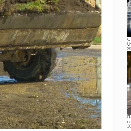
C
Uv
29
Ra
n
26