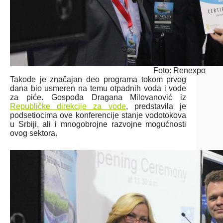
Foto: Renexpo
Takođe je značajan deo programa tokom prvog
dana bio usmeren na temu otpadnih voda i vode
za piće. Gospođa Dragana Milovanović iz
Republičke direkcije za vode
, predstavila je
podsetiocima ove konferencije stanje vodotokova
u Srbiji, ali i mnogobrojne razvojne mogućnosti
ovog sektora.