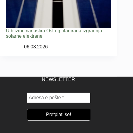
U blizini manastira Ostrog planirana izgradnja
solarne elektrane
06.08.2026
NEWSLETTER