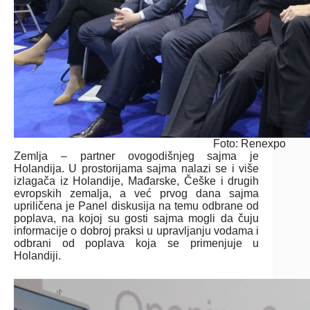
Foto: Renexpo
Zemlja – partner ovogodišnjeg sajma je
Holandija. U prostorijama sajma nalazi se i više
izlagača iz Holandije, Mađarske, Češke i drugih
evropskih zemalja, a već prvog dana sajma
upriličena je Panel diskusija na temu odbrane od
poplava, na kojoj su gosti sajma mogli da čuju
informacije o dobroj praksi u upravljanju vodama i
odbrani od poplava koja se primenjuje u
Holandiji.