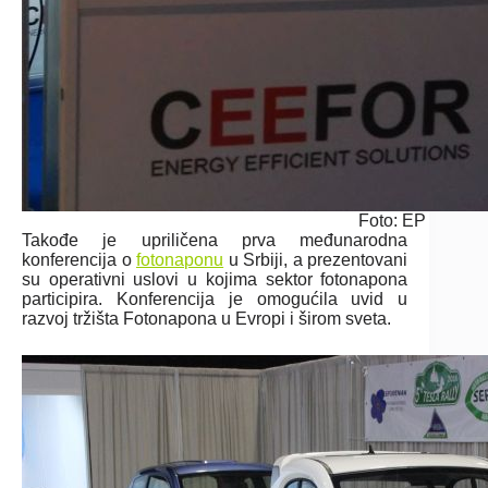
Foto: EP
Takođe je upriličena prva međunarodna
konferencija o
fotonaponu
u Srbiji, a prezentovani
su operativni uslovi u kojima sektor fotonapona
participira. Konferencija je omogućila uvid u
razvoj tržišta Fotonapona u Evropi i širom sveta.