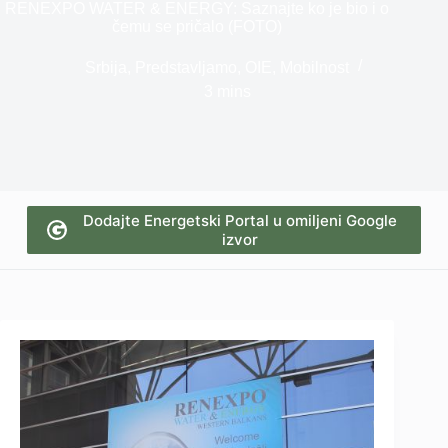
RENEXPO WATER & ENERGY: Saznajte ko je bio i o
čemu se pričalo (FOTO)
Srbija
,
Predstavljamo
,
OIE
,
Mobilnost
3 mins
Dodajte Energetski Portal u omiljeni Google
izvor