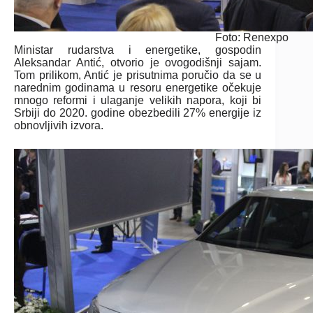
Foto: Renexpo
Ministar rudarstva i energetike, gospodin
Aleksandar Antić, otvorio je ovogodišnji sajam.
Tom prilikom, Antić je prisutnima poručio da se u
narednim godinama u resoru energetike očekuje
mnogo reformi i ulaganje velikih napora, koji bi
Srbiji do 2020. godine obezbedili 27% energije iz
obnovljivih izvora.