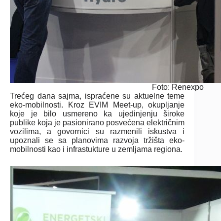
Foto: Renexpo
Trećeg dana sajma, ispraćene su aktuelne teme
eko-mobilnosti. Kroz EVIM Meet-up, okupljanje
koje je bilo usmereno ka ujedinjenju široke
publike koja je pasionirano posvećena električnim
vozilima, a govornici su razmenili iskustva i
upoznali se sa planovima razvoja tržišta eko-
mobilnosti kao i infrastukture u zemljama regiona.