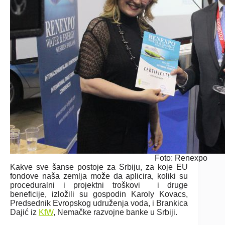
Foto: Renexpo
Kakve sve šanse postoje za Srbiju, za koje EU
fondove naša zemlja može da aplicira, koliki su
proceduralni i projektni troškovi i druge
beneficije, izložili su gospodin Karoly Kovacs,
Predsednik Evropskog udruženja voda, i Brankica
Dajić iz
KfW
, Nemačke razvojne banke u Srbiji.