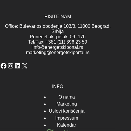
PIŠITE NAM
Office: Bulevar oslobođenja 103/3, 11000 Beograd,
Srbija
Ponedeljak–petak: 09–17h
Tel/Fax: +381 (11) 396 23 59
info@energetskiportal.rs
marketing@energetskiportal.rs
Facebook
Instagram
LinkedIn
X
INFO
O nama
Marketing
Uslovi korišćenja
Impressum
Kalendar