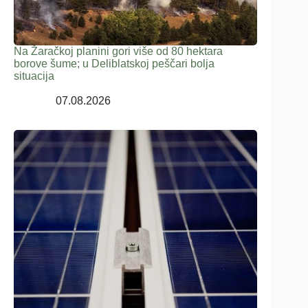
Na Žaračkoj planini gori više od 80 hektara
borove šume; u Deliblatskoj peščari bolja
situacija
07.08.2026