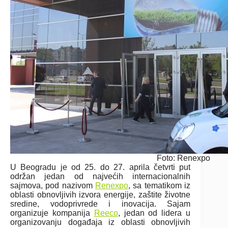
Foto: Renexpo
U Beogradu je od 25. do 27. aprila četvrti put
održan jedan od najvećih internacionalnih
sajmova, pod nazivom
Renexpo
, sa tematikom iz
oblasti obnovljivih izvora energije, zaštite životne
sredine, vodoprivrede i inovacija. Sajam
organizuje kompanija
Reeco
, jedan od lidera u
organizovanju događaja iz oblasti obnovljivih