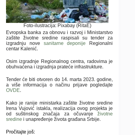
Foto-ilustracija: Pixabay (RitaE)
Evropska banka za obnovu i razvoj i Ministarstvo
zaštite životne sredine raspisali su tender za
izgradnju nove
sanitarne deponije
Regionalni
centar Kalenić.
Osim izgradnje Regionalnog centra, radovima je
obuhvaćena i izgradnja prateće infrastrukture.
Tender će biti otvoren do 14. marta 2023. godine,
a više informacija o načinu prijave pogledajte
OVDE
.
Kako je ranije ministarka zaštite životne sredine
Irena Vujović istakla, realizacija ovog projekta je
od suštinskog značaja za očuvanje
životne
sredine
i unapređenje života građana Srbije.
Pročitajte još: