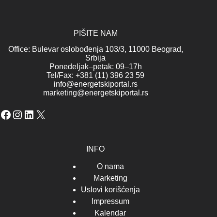
PIŠITE NAM
Office: Bulevar oslobođenja 103/3, 11000 Beograd,
Srbija
Ponedeljak–petak: 09–17h
Tel/Fax: +381 (11) 396 23 59
info@energetskiportal.rs
marketing@energetskiportal.rs
Facebook
Instagram
LinkedIn
X
INFO
O nama
Marketing
Uslovi korišćenja
Impressum
Kalendar