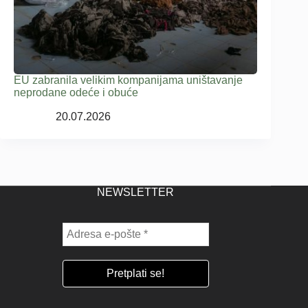
EU zabranila velikim kompanijama uništavanje
neprodane odeće i obuće
20.07.2026
NEWSLETTER