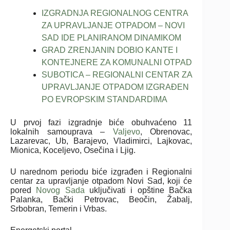
IZGRADNJA REGIONALNOG CENTRA
ZA UPRAVLJANJE OTPADOM – NOVI
SAD IDE PLANIRANOM DINAMIKOM
GRAD ZRENJANIN DOBIO KANTE I
KONTEJNERE ZA KOMUNALNI OTPAD
SUBOTICA – REGIONALNI CENTAR ZA
UPRAVLJANJE OTPADOM IZGRAĐEN
PO EVROPSKIM STANDARDIMA
U prvoj fazi izgradnje biće obuhvaćeno 11
lokalnih samouprava –
Valjevo
, Obrenovac,
Lazarevac, Ub, Barajevo, Vladimirci, Lajkovac,
Mionica, Koceljevo, Osečina i Ljig.
U narednom periodu biće izgrađen i Regionalni
centar za upravljanje otpadom Novi Sad, koji će
pored
Novog Sada
uključivati i opštine Bačka
Palanka, Bački Petrovac, Beočin, Žabalj,
Srbobran, Temerin i Vrbas.