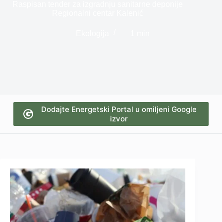
Raspisan tender za izgradnju sanitarne deponije
Regionalni centar Kalenić
Ekologija
1 min
Dodajte Energetski Portal u omiljeni Google
izvor