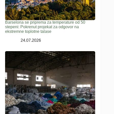
Barselona se priprema za temperature od 50
stepeni: Pokrenut projekat za odgovor na
ekstremne toplotne talase
24.07.2026