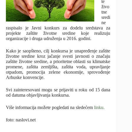
te
živo
tne
sredi
ne
raspisalo je Javni konkurs za dodelu sredstava za
projekte zaštite životne sredine koje realizuju
organizacije i druga udruženja u 2016. godini.
Kako je saopšteno, cilj konkursa je unapređenje zaštite
životne sredine kroz jačanje svesti javnosti o značaju
zaštite životne sredine, a prioritetne oblasti su klimatske
promene, zaštita zemljišta, zaštita voda, upravljanje
otpadom, promocija zelene ekonomije, sprovođenje
Arhuske konvencije.
Svi zainteresovani mogu se prijaviti u roku od 15 dana
od datuma objavljivanja konkursa.
Više informacija možete pogledati na sledećem
linku.
foto: naslovi.net