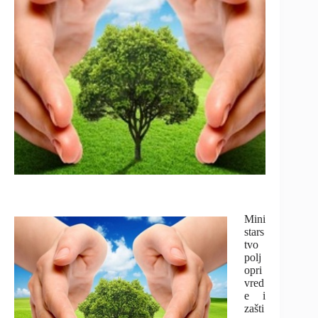
Mini
stars
tvo
polj
opri
vred
e i
zašti