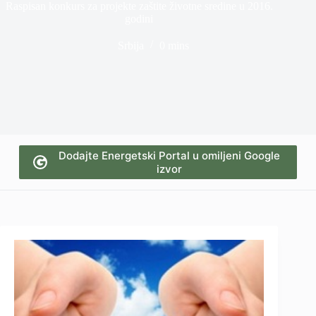
Raspisan konkurs za projekte zaštite životne sredine u 2016.
godini
Srbija
0 mins
Dodajte Energetski Portal u omiljeni Google
izvor