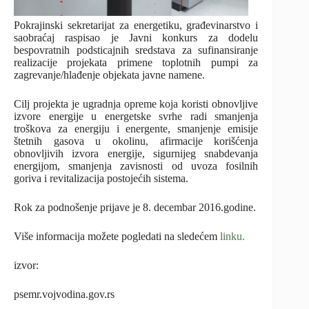
Pokrаjinski sekretаrijаt zа energetiku, građevinarstvo i
saobraćaj rаspisаo je Javni konkurs za dodelu
bespovratnih podsticajnih sredstava za sufinansiranje
realizacije projekata primene toplotnih pumpi za
zagrevanje/hlađenje objekata javne namene.
Cilj projekta je ugradnja opreme koja koristi obnovljive
izvore energije u energetske svrhe radi smanjenja
troškova za energiju i energente, smanjenje emisije
štetnih gasova u okolinu, afirmacije korišćenja
obnovljivih izvora energije, sigurnijeg snabdevanja
energijom, smanjenja zavisnosti od uvoza fosilnih
goriva i revitalizacija postojećih sistema.
Rok za podnošenje prijave je 8. decembar 2016.godine.
Više informacija možete pogledati na sledećem
linku.
izvor:
psemr.vojvodina.gov.rs