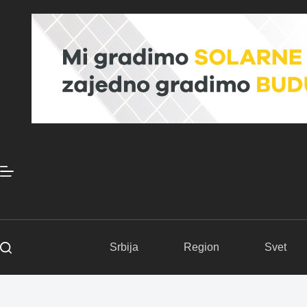
Skip
to
content
Srbija
Region
Svet