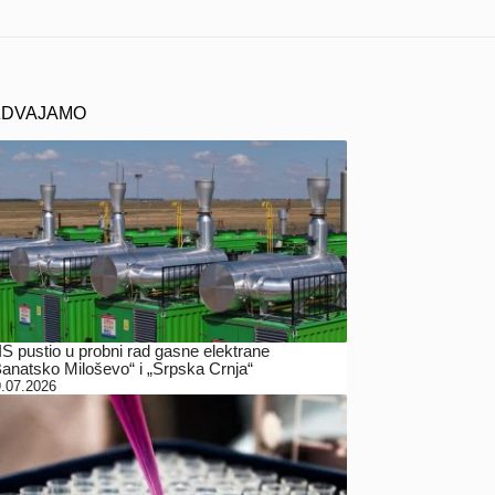
ZDVAJAMO
IS pustio u probni rad gasne elektrane
Banatsko Miloševo“ i „Srpska Crnja“
.07.2026