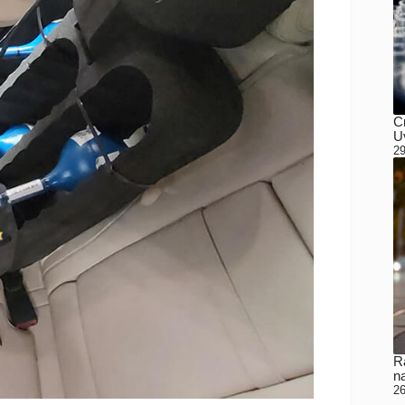
C
Uv
29
Ra
n
26