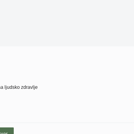
na ljudsko zdravlje
zvor