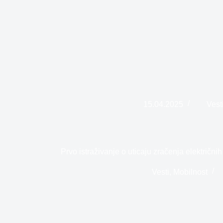
15.04.2025
Vest
Prvo istraživanje o uticaju zračenja električnih
Vesti
,
Mobilnost