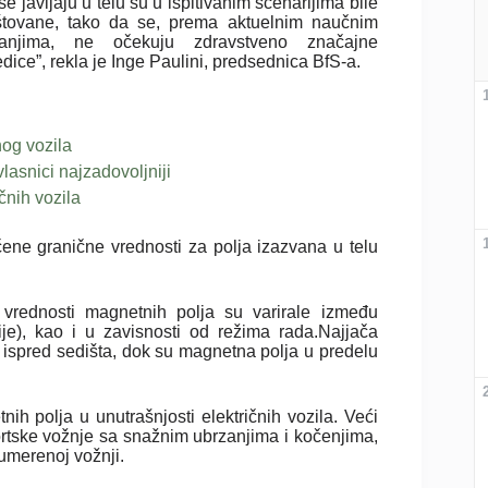
se javljaju u telu su u ispitivanim scenarijima bile
štovane, tako da se, prema aktuelnim naučnim
anjima, ne očekuju zdravstveno značajne
dice”, rekla je Inge Paulini, predsednica BfS-a.
nog vozila
vlasnici najzadovoljniji
čnih vozila
ene granične vrednosti za polja izazvana u telu
e vrednosti magnetnih polja su varirale između
cije), kao i u zavisnosti od režima rada.Najjača
 ispred sedišta, dok su magnetna polja u predelu
h polja u unutrašnjosti električnih vozila. Veći
ortske vožnje sa snažnim ubrzanjima i kočenjima,
umerenoj vožnji.