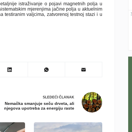
taljnije istraživanje o pojavi magnetnih polja u
sistematskim mjerenjima jačine polja u aktuelnim
na testiranim valjcima, zatvorenoj testnoj stazi i u
SLEDEĆI
ČLANAK
Nemačka smanjuje seču drveta, ali
njegova upotreba za energiju raste