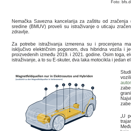
Foto: bfs.
Nemačka Savezna kancelarija za zaštitu od zračenja (
sredine (BMUV) proveli su istraživanje o uticaju zračenj
zdravlje.
Za potrebe istraživanja izmerena su i procenjena m
isključivo električnim pogonom, dva hibridna vozila i
proizvedenih između 2019. i 2021. godine. Osim toga, ele
istraživanje, a to su E-skuter, dva laka motocikla i jedan el
Stud
vozi
auto
zabe
gran
Najv
zabel
„U p
traj
Među