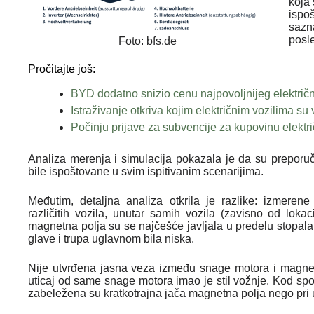
koja 
ispo
sazn
posle
Foto: bfs.de
Pročitajte još:
BYD dodatno snizio cenu najpovoljnijeg električ
Istraživanje otkriva kojim električnim vozilima su 
Počinju prijave za subvencije za kupovinu elektri
Analiza merenja i simulacija pokazala je da su preporuč
bile ispoštovane u svim ispitivanim scenarijima.
Međutim, detaljna analiza otkrila je razlike: izmeren
različitih vozila, unutar samih vozila (zavisno od loka
magnetna polja su se najčešće javljala u predelu stopala
glave i trupa uglavnom bila niska.
Nije utvrđena jasna veza između snage motora i magnetni
uticaj od same snage motora imao je stil vožnje. Kod sp
zabeležena su kratkotrajna jača magnetna polja nego pri 