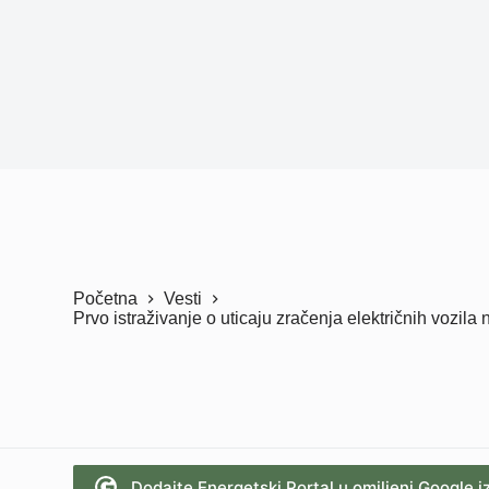
Početna
Vesti
Prvo istraživanje o uticaju zračenja električnih vozila 
Dodajte Energetski Portal u omiljeni Google i