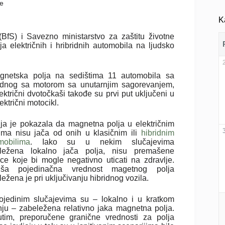
de
K
BfS) i Savezno ministarstvo za zaštitu životne
a električnih i hribridnih automobila na ljudsko
agnetska polja na sedištima 11 automobila sa
 jednog sa motorom sa unutarnjim sagorevanjem,
ktrični dvotočkaši takođe su prvi put uključeni u
ektrični motocikl.
ija je pokazala da magnetna polja u električnim
lima nisu jača od onih u klasičnim ili
hibridnim
mobilima
. Iako su u nekim slučajevima
ležena lokalno jača polja, nisu premašene
ice koje bi mogle negativno uticati na zdravlje.
iša pojedinačna vrednost magetnog polja
ežena je pri uključivanju hibridnog vozila.
ojedinim slučajevima su – lokalno i u kratkom
anju – zabeležena relativno jaka magnetna polja.
tim, preporučene granične vrednosti za polja