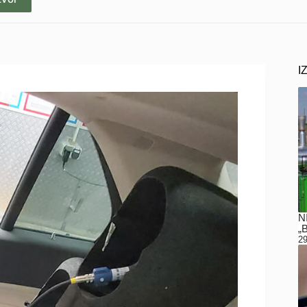
I
N
„
29