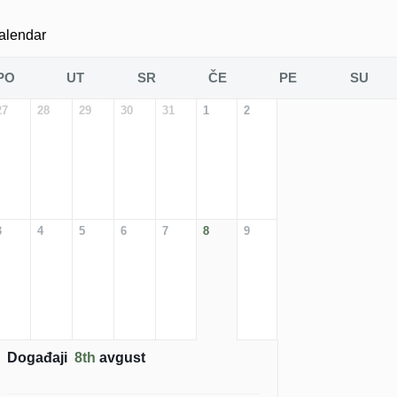
alendar
PO
UT
SR
ČE
PE
SU
27
28
29
30
31
1
2
3
4
5
6
7
8
9
Događaji
8th
avgust