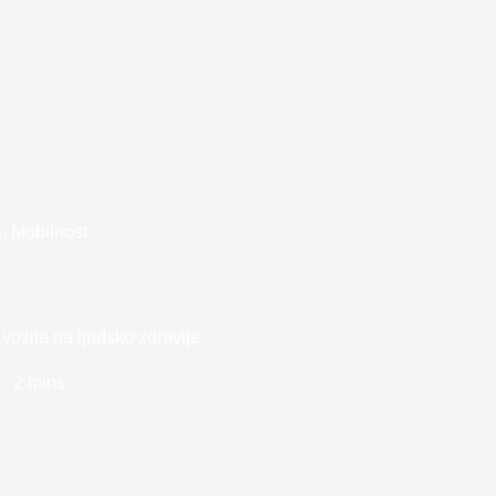
i
,
Mobilnost
 vozila na ljudsko zdravlje
2 mins