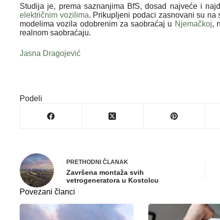
Studija je, prema saznanjima BfS, dosad najveće i najde
električnim vozilima
. Prikupljeni podaci zasnovani su na 
modelima vozila odobrenim za saobraćaj u
Njemačkoj
, 
realnom saobraćaju.
Jasna Dragojević
Podeli
PRETHODNI
ČLANAK
Završena montaža svih
vetrogeneratora u Kostolcu
Povezani članci