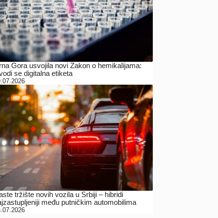
rna Gora usvojila novi Zakon o hemikalijama:
odi se digitalna etiketa
.07.2026
ste tržište novih vozila u Srbiji – hibridi
ajzastupljeniji među putničkim automobilima
.07.2026