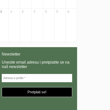
31
1
2
3
4
5
6
Newsletter
Unesite email adresu i pretplatite se na
naš newsletter