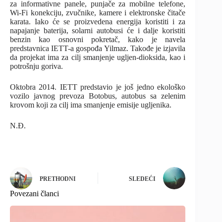
za informativne panele, punjače za mobilne telefone,
Wi-Fi konekciju, zvučnike, kamere i elektronske čitače
karata. Iako će se proizvedena energija koristiti i za
napajanje baterija, solarni autobusi će i dalje koristiti
benzin kao osnovni pokretač, kako je navela
predstavnica IETT-a gospođa Yilmaz. Takođe je izjavila
da projekat ima za cilj smanjenje ugljen-dioksida, kao i
potrošnju goriva.
Oktobra 2014. IETT predstavio je još jedno ekološko
vozilo javnog prevoza Botobus, autobus sa zelenim
krovom koji za cilj ima smanjenje emisije ugljenika.
N.Đ.
PRETHODNI
SLEDEĆI
Povezani članci