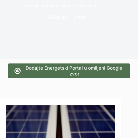
Prvi turski solarni autobus u Istanbulu
Ekologija
1 min
Dodajte Energetski Portal u omiljeni Google
izvor