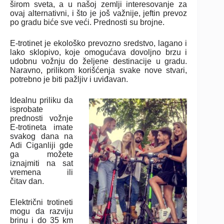
širom sveta, a u našoj zemlji interesovanje za
ovaj alternativni, i što je još važnije, jeftin prevoz
po gradu biće sve veći. Prednosti su brojne.
E-trotinet je ekološko prevozno sredstvo, lagano i
lako sklopivo, koje omogućava dovoljno brzu i
udobnu vožnju do željene destinacije u gradu.
Naravno, prilikom korišćenja svake nove stvari,
potrebno je biti pažljiv i uviđavan.
Idealnu priliku da
isprobate
prednosti vožnje
E-trotineta imate
svakog dana na
Adi Ciganliji gde
ga možete
iznajmiti na sat
vremena ili
čitav dan.
Električni trotineti
mogu da razviju
brinu i do 35 km