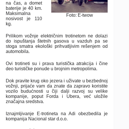
na čas, a domet
baterije je 40 km.
Maksimalna
Foto: E-twow
nosivost je 110
kg.
Prilikom vožnje električnim trotinetom ne dolazi
do ispuštanja štetnih gasova u vazduh pa se
stoga smatra ekološki prihvatljivim rešenjem od
automobila.
Ovi trotineti su i prava turistička atrakcija i čine
deo turističke ponude u brojnim metropolima.
Dok pravite krug oko jezera i uživate u bezbednoj
vožnji, prijaće vam da znate da zapravo koristite
vozilo budućnosti u čiji dalji razvoj su velike
kompanije, poput Forda i Ubera, već uložile
značajna sredstva.
Iznajmljivanje E-trotineta na Adi obezbedila je
kompanija Nacional star d.o.o.