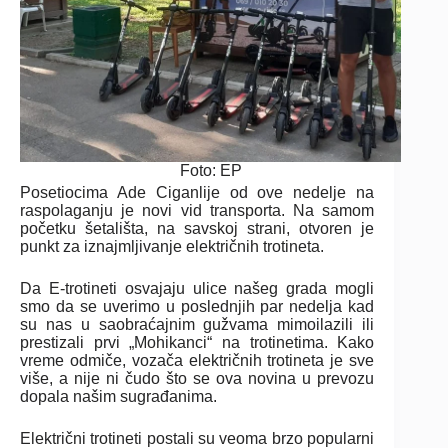
Foto: EP
Posetiocima Ade Ciganlije od ove nedelje na
raspolaganju je novi vid transporta. Na samom
početku šetališta, na savskoj strani, otvoren je
punkt za iznajmljivanje električnih trotineta.
Da E-trotineti osvajaju ulice našeg grada mogli
smo da se uverimo u poslednjih par nedelja kad
su nas u saobraćajnim gužvama mimoilazili ili
prestizali prvi „Mohikanci“ na trotinetima. Kako
vreme odmiče, vozača električnih trotineta je sve
više, a nije ni čudo što se ova novina u prevozu
dopala našim sugrađanima.
Električni trotineti postali su veoma brzo popularni