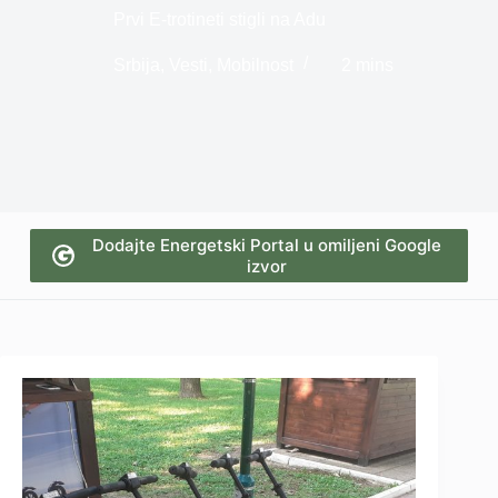
Prvi E-trotineti stigli na Adu
Srbija
,
Vesti
,
Mobilnost
2 mins
Dodajte Energetski Portal u omiljeni Google
izvor