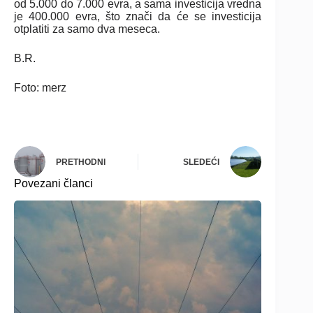
od 5.000 do 7.000 evra, a sama investicija vredna
je 400.000 evra, što znači da će se investicija
otplatiti za samo dva meseca.
B.R.
Foto: merz
PRETHODNI
SLEDEĆI
Povezani članci