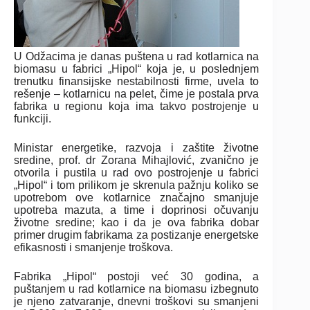
U Odžacima je danas puštena u rad kotlarnica na
biomasu u fabrici „Hipol“ koja je, u poslednjem
trenutku finansijske nestabilnosti firme, uvela to
rešenje – kotlarnicu na pelet, čime je postala prva
fabrika u regionu koja ima takvo postrojenje u
funkciji.
Ministar energetike, razvoja i zaštite životne
sredine, prof. dr Zorana Mihajlović, zvanično je
otvorila i pustila u rad ovo postrojenje u fabrici
„Hipol“ i tom prilikom je skrenula pažnju koliko se
upotrebom ove kotlarnice značajno smanjuje
upotreba mazuta, a time i doprinosi očuvanju
životne sredine; kao i da je ova fabrika dobar
primer drugim fabrikama za postizanje energetske
efikasnosti i smanjenje troškova.
Fabrika „Hipol“ postoji već 30 godina, a
puštanjem u rad kotlarnice na biomasu izbegnuto
je njeno zatvaranje, dnevni troškovi su smanjeni