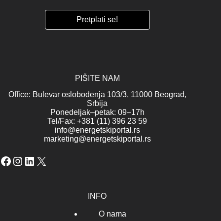
PIŠITE NAM
Office: Bulevar oslobođenja 103/3, 11000 Beograd,
Srbija
Ponedeljak–petak: 09–17h
Tel/Fax: +381 (11) 396 23 59
info@energetskiportal.rs
marketing@energetskiportal.rs
Facebook
Instagram
LinkedIn
X
INFO
O nama