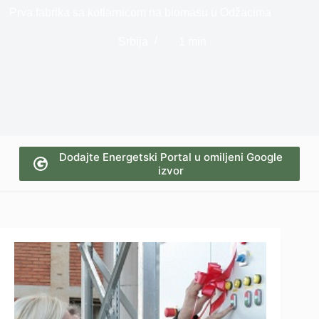
Prva fabrika sa kotlarnicom na biomasu u Odžacima
Srbija
1 min
Dodajte Energetski Portal u omiljeni Google
izvor