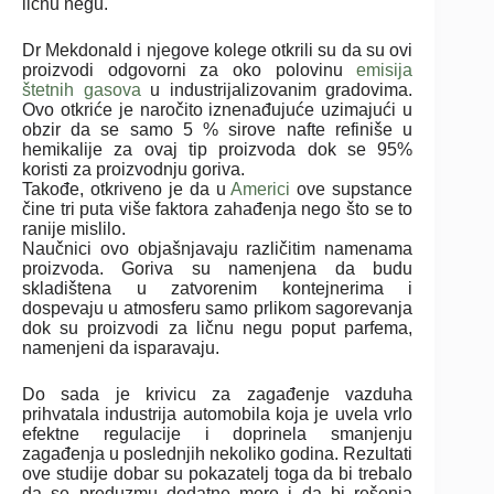
ličnu negu.
Dr Mekdonald i njegove kolege otkrili su da su ovi
proizvodi odgovorni za oko polovinu
emisija
štetnih gasova
u industrijalizovanim gradovima.
Ovo otkriće je naročito iznenađujuće uzimajući u
obzir da se samo 5 % sirove nafte refiniše u
hemikalije za ovaj tip proizvoda dok se 95%
koristi za proizvodnju goriva.
Takođe, otkriveno je da u
Americi
ove supstance
čine tri puta više faktora zahađenja nego što se to
ranije mislilo.
Naučnici ovo objašnjavaju različitim namenama
proizvoda. Goriva su namenjena da budu
skladištena u zatvorenim kontejnerima i
dospevaju u atmosferu samo prlikom sagorevanja
dok su proizvodi za ličnu negu poput parfema,
namenjeni da isparavaju.
Do sada je krivicu za zagađenje vazduha
prihvatala industrija automobila koja je uvela vrlo
efektne regulacije i doprinela smanjenju
zagađenja u poslednjih nekoliko godina. Rezultati
ove studije dobar su pokazatelj toga da bi trebalo
da se preduzmu dodatne mere i da bi rešenja