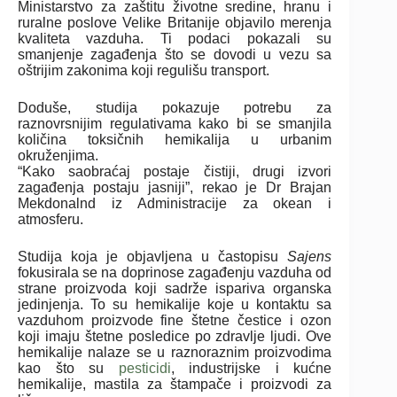
Ministarstvo za zaštitu životne sredine, hranu i
ruralne poslove Velike Britanije objavilo merenja
kvaliteta vazduha. Ti podaci pokazali su
smanjenje zagađenja što se dovodi u vezu sa
oštrijim zakonima koji regulišu transport.
Doduše, studija pokazuje potrebu za
raznovrsnijim regulativama kako bi se smanjila
količina toksičnih hemikalija u urbanim
okruženjima.
“Kako saobraćaj postaje čistiji, drugi izvori
zagađenja postaju jasniji”, rekao je Dr Brajan
Mekdonalnd iz Administracije za okean i
atmosferu.
Studija koja je objavljena u častopisu
Sajens
fokusirala se na doprinose zagađenju vazduha od
strane proizvoda koji sadrže ispariva organska
jedinjenja. To su hemikalije koje u kontaktu sa
vazduhom proizvode fine štetne čestice i ozon
koji imaju štetne posledice po zdravlje ljudi. Ove
hemikalije nalaze se u raznoraznim proizvodima
kao što su
pesticidi
, industrijske i kućne
hemikalije, mastila za štampače i proizvodi za