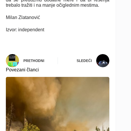
trebalo tražiti i na manje očiglednim mestima.
Milan Zlatanović
Izvor: independent
PRETHODNI
SLEDEĆI
Povezani članci