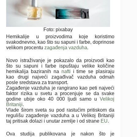
Foto: pixabay
Hemikalije u proizvodima koje koristimo
svakodnevno, kao što su sapuni i farbe, doprinose
velikom procentu
zagađenja vazduha
.
Novo istraživanje je pokazalo da proizvodi kao
što su sapuni i farbe ispuštaju velike količine
hemikalija baziranih na
nafti
i time se plasiraju
kao drugi najveći zagađivač vazduha odmah
posle sredstava za transport.
Zagađenje vazduha je rangirano kao peti najveći
faktor rizika u svetu a procenjuje se da svake
godine ubije oko 40 000 ljudi samo u
Velikoj
Britaniji
.
Vlade širom sveta su pod rastućim pritiskom da
regulišu zagađenje vazduha a u Velikoj Britaniji
taj pritisak dolazi i unutar zemlje i od strane
EU
.
Ova studija publikovana je nakon što je