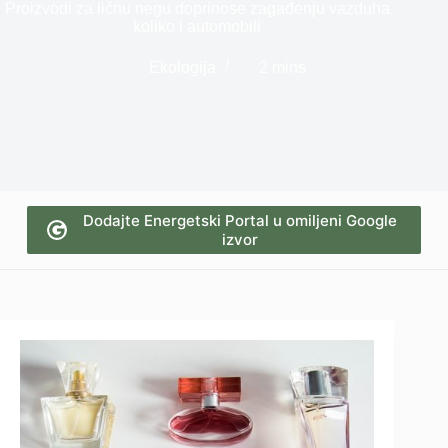
Proizvodi za ličnu negu doprinose zagađenju vazduha
koliko i automobili
Ekologija
2 mins
Dodajte Energetski Portal u omiljeni Google
izvor