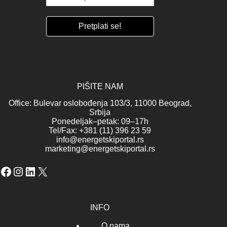
PIŠITE NAM
Office: Bulevar oslobođenja 103/3, 11000 Beograd,
Srbija
Ponedeljak–petak: 09–17h
Tel/Fax: +381 (11) 396 23 59
info@energetskiportal.rs
marketing@energetskiportal.rs
Facebook
Instagram
LinkedIn
X
INFO
O nama