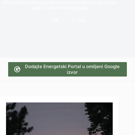
ProCredit banka izgradila solarnu elektranu na krovu
svoje centrale u Beogradu
OIE
2 mins
Dodajte Energetski Portal u omiljeni Google
izvor