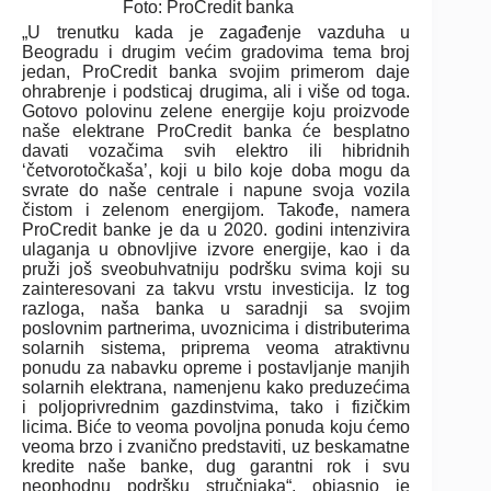
Foto: ProCredit banka
„U trenutku kada je zagađenje vazduha u
Beogradu i drugim većim gradovima tema broj
jedan, ProCredit banka svojim primerom daje
ohrabrenje i podsticaj drugima, ali i više od toga.
Gotovo polovinu zelene energije koju proizvode
naše elektrane ProCredit banka će besplatno
davati vozačima svih elektro ili hibridnih
‘četvorotočkaša’, koji u bilo koje doba mogu da
svrate do naše centrale i napune svoja vozila
čistom i zelenom energijom. Takođe, namera
ProCredit banke je da u 2020. godini intenzivira
ulaganja u obnovljive izvore energije, kao i da
pruži još sveobuhvatniju podršku svima koji su
zainteresovani za takvu vrstu investicija. Iz tog
razloga, naša banka u saradnji sa svojim
poslovnim partnerima, uvoznicima i distributerima
solarnih sistema, priprema veoma atraktivnu
ponudu za nabavku opreme i postavljanje manjih
solarnih elektrana, namenjenu kako preduzećima
i poljoprivrednim gazdinstvima, tako i fizičkim
licima. Biće to veoma povoljna ponuda koju ćemo
veoma brzo i zvanično predstaviti, uz beskamatne
kredite naše banke, dug garantni rok i svu
neophodnu podršku stručnjaka“, objasnio je