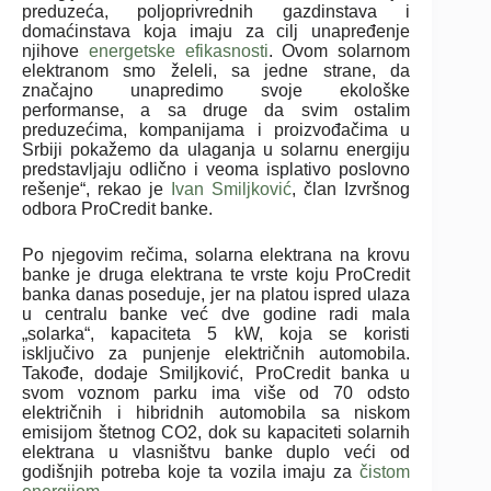
preduzeća, poljoprivrednih gazdinstava i
domaćinstava koja imaju za cilj unapređenje
njihove
energetske efikasnosti
. Ovom solarnom
elektranom smo želeli, sa jedne strane, da
značajno unapredimo svoje ekološke
performanse, a sa druge da svim ostalim
preduzećima, kompanijama i proizvođačima u
Srbiji pokažemo da ulaganja u solarnu energiju
predstavljaju odlično i veoma isplativo poslovno
rešenje“, rekao je
Ivan Smiljković
, član Izvršnog
odbora ProCredit banke.
Po njegovim rečima, solarna elektrana na krovu
banke je druga elektrana te vrste koju ProCredit
banka danas poseduje, jer na platou ispred ulaza
u centralu banke već dve godine radi mala
„solarka“, kapaciteta 5 kW, koja se koristi
isključivo za punjenje električnih automobila.
Takođe, dodaje Smiljković, ProCredit banka u
svom voznom parku ima više od 70 odsto
električnih i hibridnih automobila sa niskom
emisijom štetnog CO2, dok su kapaciteti solarnih
elektrana u vlasništvu banke duplo veći od
godišnjih potreba koje ta vozila imaju za
čistom