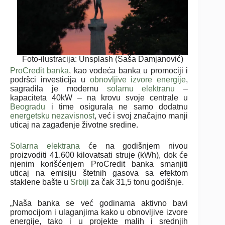
Foto-ilustracija: Unsplash (Saša Damjanović)
ProCredit banka
, kao vodeća banka u promociji i
podršci investicija u
obnovljive izvore energije
,
sagradila je modernu
solarnu elektranu
–
kapaciteta 40kW – na krovu svoje centrale u
Beogradu
i time osigurala ne samo dodatnu
energetsku nezavisnost
, već i svoj značajno manji
uticaj na zagađenje životne sredine.
Solarna elektrana
će na godišnjem nivou
proizvoditi 41.600 kilovatsati struje (kWh), dok će
njenim korišćenjem ProCredit banka smanjiti
uticaj na emisiju štetnih gasova sa efektom
staklene bašte u
Srbiji
za čak 31,5 tonu godišnje.
„Naša banka se već godinama aktivno bavi
promocijom i ulaganjima kako u obnovljive izvore
energije, tako i u projekte malih i srednjih