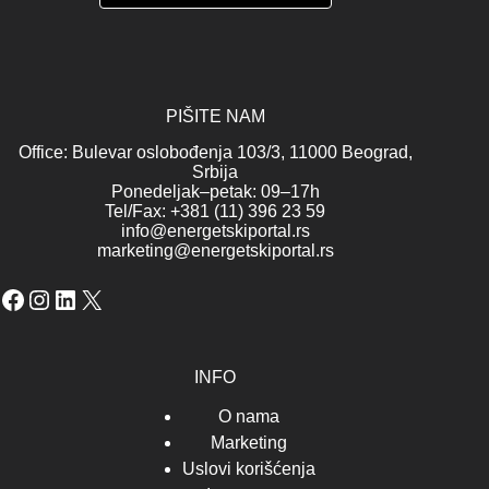
PIŠITE NAM
Office: Bulevar oslobođenja 103/3, 11000 Beograd,
Srbija
Ponedeljak–petak: 09–17h
Tel/Fax: +381 (11) 396 23 59
info@energetskiportal.rs
marketing@energetskiportal.rs
Facebook
Instagram
LinkedIn
X
INFO
O nama
Marketing
Uslovi korišćenja