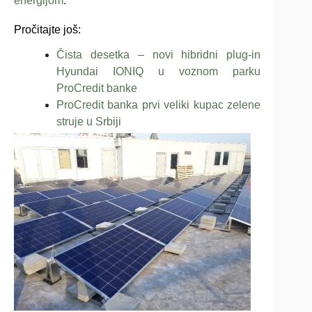
energijom
.
Pročitajte još:
Čista desetka – novi hibridni plug-in
Hyundai IONIQ u voznom parku
ProCredit banke
ProCredit banka prvi veliki kupac zelene
struje u Srbiji