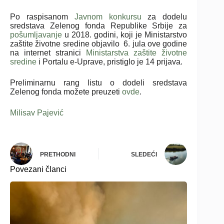
Po raspisanom
Javnom konkursu
za dodelu
sredstava Zelenog fonda Republike Srbije za
pošumljavanje
u 2018. godini, koji je Ministarstvo
zaštite životne sredine objavilo 6. jula ove godine
na internet stranici
Ministarstva zaštite životne
sredine
i Portalu e-Uprave, pristiglo je 14 prijava.
Preliminarnu rang listu o dodeli sredstava
Zelenog fonda možete preuzeti
ovde
.
Milisav Pajević
PRETHODNI
SLEDEĆI
Povezani članci