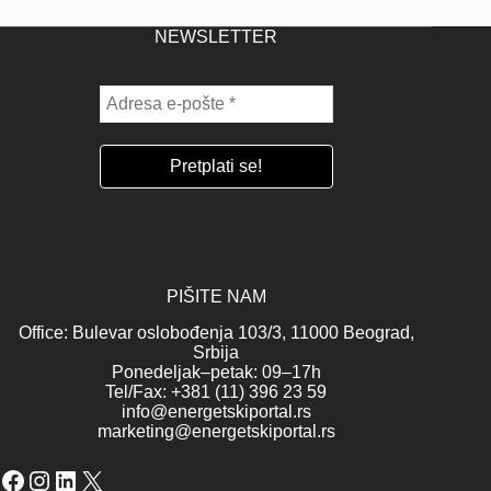
NEWSLETTER
PIŠITE NAM
Office: Bulevar oslobođenja 103/3, 11000 Beograd,
Srbija
Ponedeljak–petak: 09–17h
Tel/Fax: +381 (11) 396 23 59
info@energetskiportal.rs
marketing@energetskiportal.rs
Facebook
Instagram
LinkedIn
X