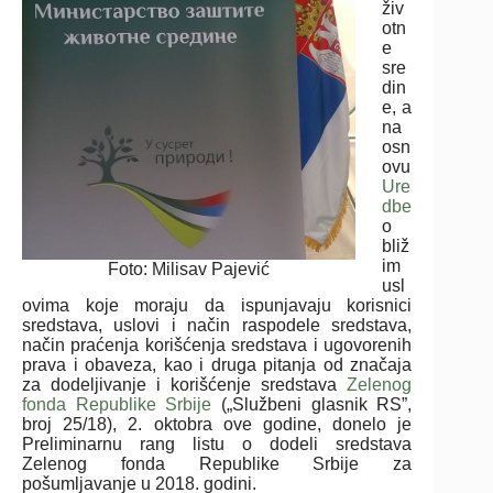
živ
otn
e
sre
din
e, a
na
osn
ovu
Ure
dbe
o
bliž
im
Foto: Milisav Pajević
usl
ovima koje moraju da ispunjavaju korisnici
sredstava, uslovi i način raspodele sredstava,
način praćenja korišćenja sredstava i ugovorenih
prava i obaveza, kao i druga pitanja od značaja
za dodeljivanje i korišćenje sredstava
Zelenog
fonda Republike Srbije
(„Službeni glasnik RS”,
broj 25/18), 2. oktobra ove godine, donelo je
Preliminarnu rang listu o dodeli sredstava
Zelenog fonda Republike Srbije za
pošumljavanje u 2018. godini.