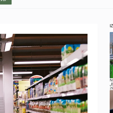
I
N
„
29