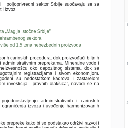
i poljoprivredni sektor Srbije suočavaju se sa
 i izvoz.
ta „Magija istočne Srbije”
-prehrambenog sektora
 više od 1,5 tona nebezbednih proizvoda
sporih carinskih procedura, dok proizvođači biljnih
i administrativnim preprekama. Mineralne vode i
 neizvesnošću oko depozitnog sistema, dok se
ugotrajnim registracijama i sivom ekonomijom.
ogođeni su nedostatkom kadrova i zastarelom
 investicija i pravnih olakšica”, navodi se na
pojednostavljenju administrativnih i carinskih
je ograničenja izvoza i uvođenje harmonizovanih
tske prepreke kako bi se podstakao održivi razvoj i