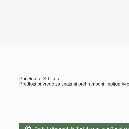
Početna
Srbija
Predlozi privrede za snažniji prehrambeni i poljoprivr
Dodajte Energetski Portal u omiljeni Google i