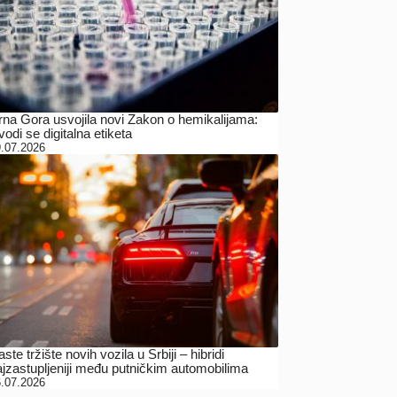
rna Gora usvojila novi Zakon o hemikalijama:
odi se digitalna etiketa
.07.2026
ste tržište novih vozila u Srbiji – hibridi
ajzastupljeniji među putničkim automobilima
.07.2026