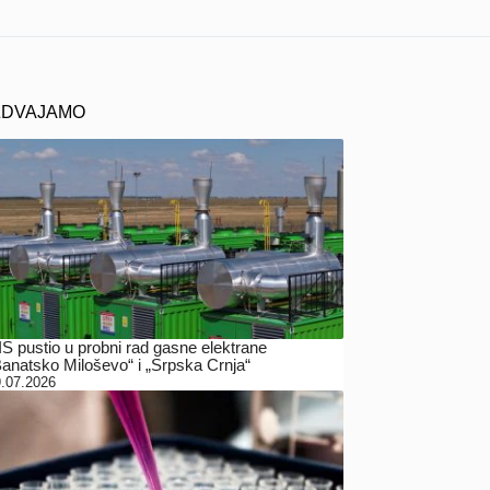
ZDVAJAMO
IS pustio u probni rad gasne elektrane
Banatsko Miloševo“ i „Srpska Crnja“
.07.2026