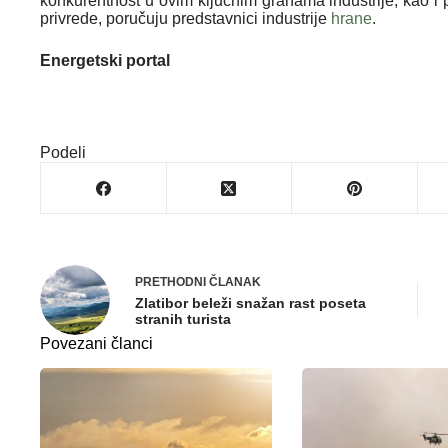
konkurentnost u ovim ključnim granama industrije, kao i p
privrede, poručuju predstavnici industrije
hrane
.
Energetski portal
Podeli
PRETHODNI
ČLANAK
Zlatibor beleži snažan rast poseta
stranih turista
Povezani članci