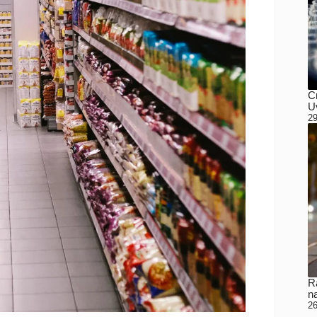
C
Uv
29
Ra
n
26