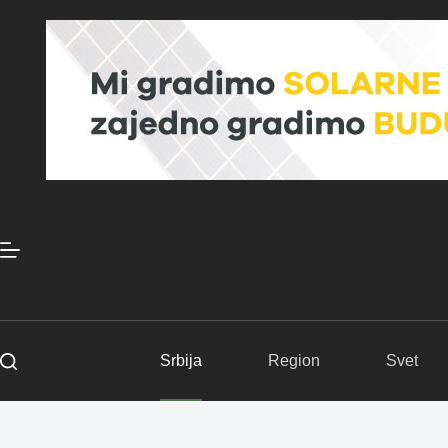
Skip
to
content
Srbija
Region
Svet