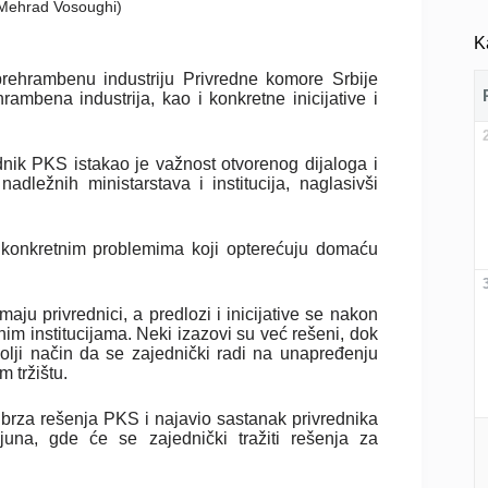
 (Mehrad Vosoughi)
K
prehrambenu industriju Privredne komore Srbije
ambena industrija, kao i konkretne inicijative i
ik PKS istakao je važnost otvorenog dijaloga i
dležnih ministarstava i institucija, naglasivši
 konkretnim problemima koji opterećuju domaću
ju privrednici, a predlozi i inicijative se nakon
nim institucijama. Neki izazovi su već rešeni, dok
olji način da se zajednički radi na unapređenju
 tržištu.
 i brza rešenja PKS i najavio sastanak privrednika
una, gde će se zajednički tražiti rešenja za