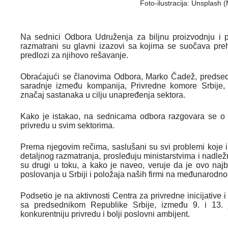
Foto-ilustracija: Unsplash
Na sednici Odbora Udruženja za biljnu proizvodnju i 
razmatrani su glavni izazovi sa kojima se suočava prehr
predlozi za njihovo rešavanje.
Obraćajući se članovima Odbora, Marko Čadež, predsedn
saradnje između kompanija, Privredne komore Srbije, na
značaj sastanaka u cilju unapređenja sektora.
Kako je istakao, na sednicama odbora razgovara se o
privredu u svim sektorima.
Prema njegovim rečima, saslušani su svi problemi koje ima
detaljnog razmatranja, prosleđuju ministarstvima i nadlež
su drugi u toku, a kako je naveo, veruje da je ovo najb
poslovanja u Srbiji i položaja naših firmi na međunarodnom
Podsetio je na aktivnosti Centra za privredne inicijative
sa predsednikom Republike Srbije, između 9. i 13. j
konkurentniju privredu i bolji poslovni ambijent.