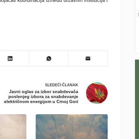
ojačati koordinacija između državnih institucija i
SLEDEĆI
ČLANAK
Javni oglas za izbor snabdevača
poslenjeg izbora za snabdevanje
električnom energijom u Crnoj Gori