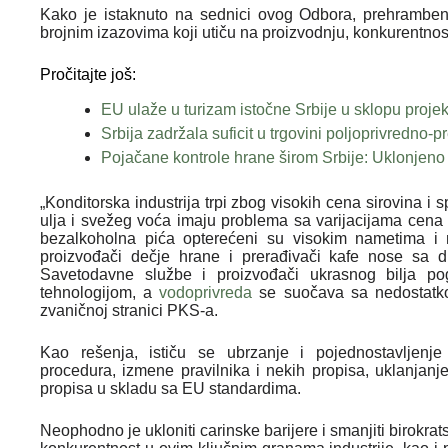
Kako je istaknuto na sednici ovog Odbora, prehrambeni 
brojnim izazovima koji utiču na proizvodnju, konkurentnost
Pročitajte još:
EU ulaže u turizam istočne Srbije u sklopu projek
Srbija zadržala suficit u trgovini poljoprivredno
Pojačane kontrole hrane širom Srbije: Uklonjeno
„Konditorska industrija trpi zbog visokih cena sirovina i 
ulja i svežeg voća imaju problema sa varijacijama cena 
bezalkoholna pića opterećeni su visokim nametima i
proizvođači dečje hrane i prerađivači kafe nose sa d
Savetodavne službe i proizvođači ukrasnog bilja p
tehnologijom, a
vodoprivreda
se suočava sa nedostatkom
zvaničnoj stranici PKS-a.
Kao rešenja, ističu se ubrzanje i pojednostavljenje 
procedura, izmene pravilnika i nekih propisa, uklanjan
propisa u skladu sa EU standardima.
Neophodno je ukloniti carinske barijere i smanjiti birokra