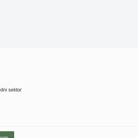
edni sektor
zvor