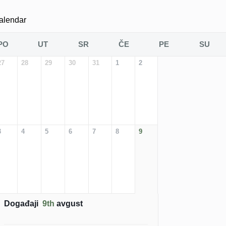
alendar
PO
UT
SR
ČE
PE
SU
27
28
29
30
31
1
2
3
4
5
6
7
8
9
Događaji
9th
avgust