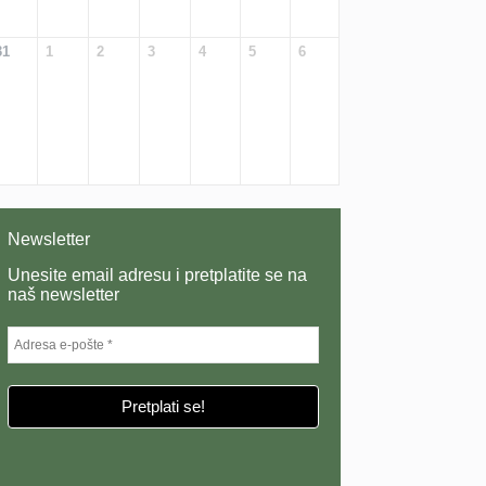
31
1
2
3
4
5
6
Newsletter
Unesite email adresu i pretplatite se na
naš newsletter