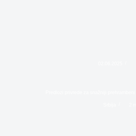
02.06.2025
Predlozi privrede za snažniji prehrambeni i
Srbija
2 m