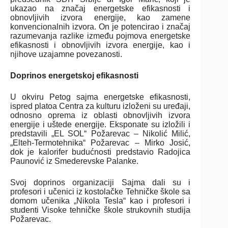
ukazao na značaj energetske efikasnosti i
obnovljivih izvora energije, kao zamene
konvencionalnih izvora. On je potencirao i značaj
razumevanja razlike između pojmova energetske
efikasnosti i obnovljivih izvora energije, kao i
njihove uzajamne povezanosti.
Doprinos energetskoj efikasnosti
U okviru Petog sajma energetske efikasnosti,
ispred platoa Centra za kulturu izloženi su uređaji,
odnosno oprema iz oblasti obnovljivih izvora
energije i uštede energije. Eksponate su izložili i
predstavili „EL SOL“ Požarevac – Nikolić Milić,
„Elteh-Termotehnika“ Požarevac – Mirko Josić,
dok je kalorifer budućnosti predstavio Radojica
Paunović iz Smederevske Palanke.
Svoj doprinos organizaciji Sajma dali su i
profesori i učenici iz kostolačke Tehničke škole sa
domom učenika „Nikola Tesla“ kao i profesori i
studenti Visoke tehničke škole strukovnih studija
Požarevac.