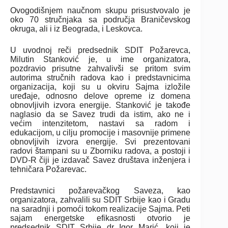
Ovogodišnjem naučnom skupu prisustvovalo je
oko 70 stručnjaka sa područja Braničevskog
okruga, ali i iz Beograda, i Leskovca.
U uvodnoj reči predsednik SDIT Požarevca,
Milutin Stanković je, u ime organizatora,
pozdravio prisutne zahvalivši se pritom svim
autorima stručnih radova kao i predstavnicima
organizacija, koji su u okviru Sajma izložile
uređaje, odnosno delove opreme iz domena
obnovljivih izvora energije. Stanković je takođe
naglasio da se Savez trudi da istim, ako ne i
većim intenzitetom, nastavi sa radom i
edukacijom, u cilju promocije i masovnije primene
obnovljivih izvora energije. Svi prezentovani
radovi štampani su u Zborniku radova, a postoji i
DVD-R čiji je izdavač Savez društava inženjera i
tehničara Požarevac.
Predstavnici požarevačkog Saveza, kao
organizatora, zahvalili su SDIT Srbije kao i Gradu
na saradnji i pomoći tokom realizacije Sajma. Peti
sajam energetske efikasnosti otvorio je
predsednik SDIT Srbije dr Igor Marić, koji je