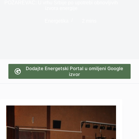
POŽAREVAC: U vrhu Srbije po upotrebi obnovljivih
izvora energije
Energetika
2 mins
Dodajte Energetski Portal u omiljeni Google
izvor