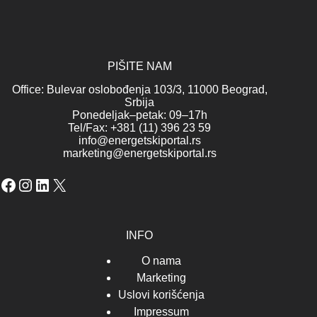
PIŠITE NAM
Office: Bulevar oslobođenja 103/3, 11000 Beograd,
Srbija
Ponedeljak–petak: 09–17h
Tel/Fax: +381 (11) 396 23 59
info@energetskiportal.rs
marketing@energetskiportal.rs
Facebook
Instagram
LinkedIn
X
INFO
O nama
Marketing
Uslovi korišćenja
Impressum