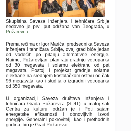
Skupština Saveza inženjera i tehničara Srbije
nedavno je prvi put održana van Beograda, u
Požarevcu
.
Prema rečima dr Igor Marića, predsednika Saveza
inženjera i tehničara Srbije, ovaj grad biće jedan
od vodećih po pitanju alternativne energije.
Naime, Požarevljani planiraju gradnju vetroparka
od 30 megavata i solarnu elektranu od pet
megavata. Postoji i projekat gradnje solarne
elektrane na srednjem kostolačkom ostrvu od čak
96 megavata kao i studija o izgradnji vetroparka
od 350 megavata.
U organizaciji Saveza društava inženjera i
tehničara Grada Požarevca (SDIT), u maloj sali
Centra za kulturu, održan je i Peti sajam
energetske efikasnosti i obnovljivih izvori
energije. Generalni pokrovitelj, kao i prethodnih
godina, bio je Grad Požarevac.