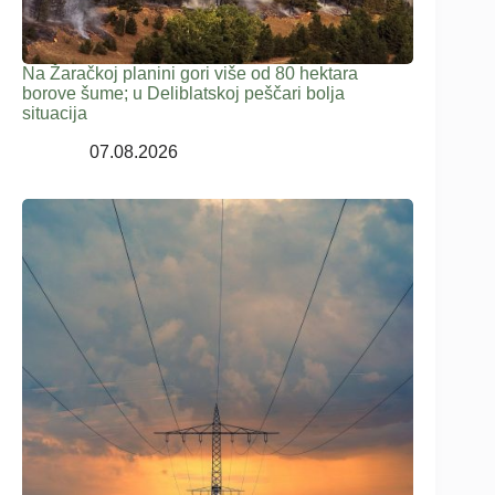
Na Žaračkoj planini gori više od 80 hektara
borove šume; u Deliblatskoj peščari bolja
situacija
07.08.2026