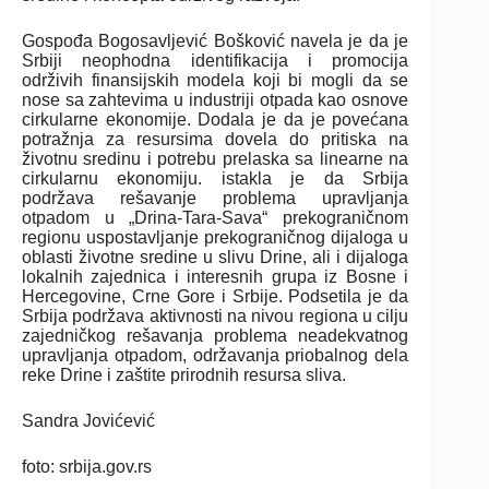
Gospođa Bogosavljević Bošković navela je da je
Srbiji neophodna identifikacija i promocija
održivih finansijskih modela koji bi mogli da se
nose sa zahtevima u industriji otpada kao osnove
cirkularne ekonomije. Dodala je da je povećana
potražnja za resursima dovela do pritiska na
životnu sredinu i potrebu prelaska sa linearne na
cirkularnu ekonomiju. istakla je da Srbija
podržava rešavanje problema upravljanja
otpadom u „Drina-Tara-Sava“ prekograničnom
regionu uspostavljanje prekograničnog dijaloga u
oblasti životne sredine u slivu Drine, ali i dijaloga
lokalnih zajednica i interesnih grupa iz Bosne i
Hercegovine, Crne Gore i Srbije. Podsetila je da
Srbija podržava aktivnosti na nivou regiona u cilju
zajedničkog rešavanja problema neadekvatnog
upravljanja otpadom, održavanja priobalnog dela
reke Drine i zaštite prirodnih resursa sliva.
Sandra Jovićević
foto: srbija.gov.rs