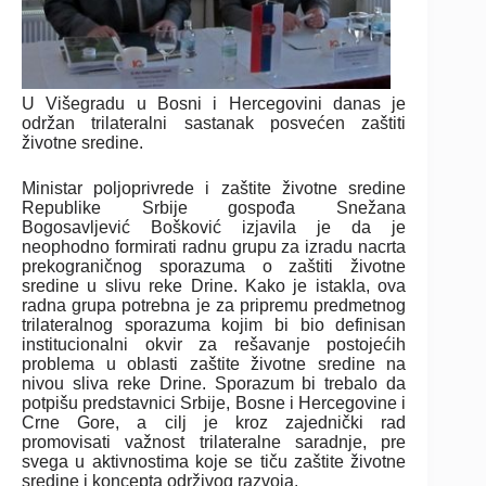
U Višegradu u Bosni i Hercegovini danas je
održan trilateralni sastanak posvećen zaštiti
životne sredine.
Ministar poljoprivrede i zaštite životne sredine
Republike Srbije gospođa Snežana
Bogosavljević Bošković izjavila je da je
neophodno formirati radnu grupu za izradu nacrta
prekograničnog sporazuma o zaštiti životne
sredine u slivu reke Drine. Kako je istakla, ova
radna grupa potrebna je za pripremu predmetnog
trilateralnog sporazuma kojim bi bio definisan
institucionalni okvir za rešavanje postojećih
problema u oblasti zaštite životne sredine na
nivou sliva reke Drine. Sporazum bi trebalo da
potpišu predstavnici Srbije, Bosne i Hercegovine i
Crne Gore, a cilj je kroz zajednički rad
promovisati važnost trilateralne saradnje, pre
svega u aktivnostima koje se tiču zaštite životne
sredine i koncepta održivog razvoja.