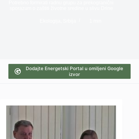
Potrebno formirati radnu grupu za prekogranični
sporazum o zaštiti životne sredine u slivu Drine
Ekologija
,
Srbija
1 min
Dodajte Energetski Portal u omiljeni Google
izvor