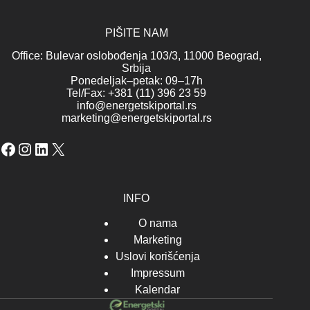
PIŠITE NAM
Office: Bulevar oslobođenja 103/3, 11000 Beograd,
Srbija
Ponedeljak–petak: 09–17h
Tel/Fax: +381 (11) 396 23 59
info@energetskiportal.rs
marketing@energetskiportal.rs
Facebook
Instagram
LinkedIn
X
INFO
O nama
Marketing
Uslovi korišćenja
Impressum
Kalendar