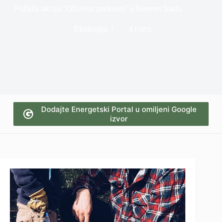
Počela akcija “Oživimo parkove” u Novom Sadu
Ekologija
4 mins
Dodajte Energetski Portal u omiljeni Google
izvor