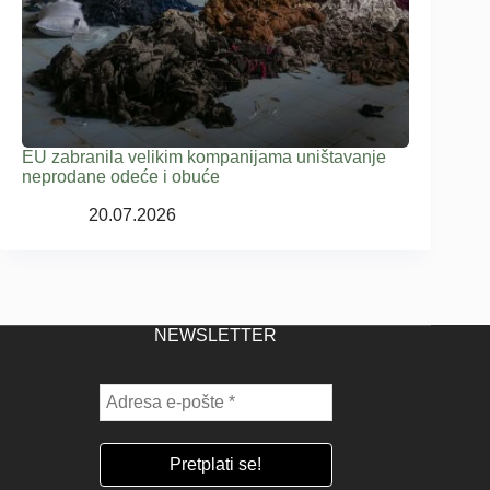
EU zabranila velikim kompanijama uništavanje
neprodane odeće i obuće
20.07.2026
NEWSLETTER