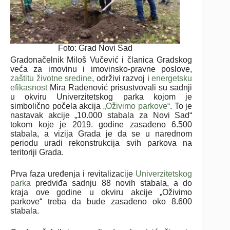
Foto: Grad Novi Sad
Gradonačelnik Miloš Vučević i članica Gradskog
veća za imovinu i imovinsko-pravne poslove,
zaštitu životne sredine
, održivi razvoj i
energetsku
efikasnost
Mira Radenović prisustvovali su sadnji
u okviru Univerzitetskog parka kojom je
simbolično počela akcija
„Oživimo parkove“
. To je
nastavak akcije „10.000 stabala za Novi Sad“
tokom koje je 2019. godine zasađeno 6.500
stabala, a vizija Grada je da se u narednom
periodu uradi rekonstrukcija svih parkova na
teritoriji Grada.
Prva faza uređenja i revitalizacije
Univerzitetskog
parka
predviđa sadnju 88 novih stabala, a do
kraja ove godine u okviru akcije „Oživimo
parkove“ treba da bude zasađeno oko 8.600
stabala.