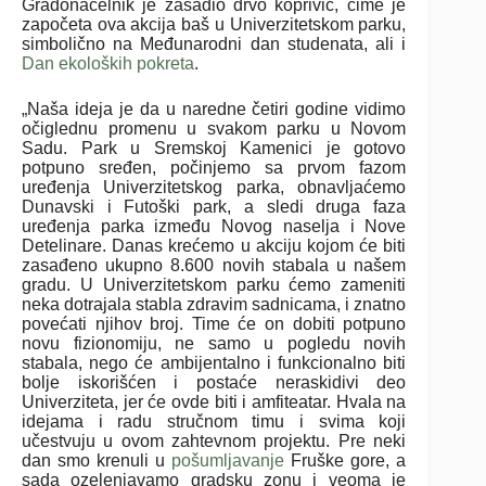
Gradonačelnik je zasadio drvo koprivić, čime je
započeta ova akcija baš u Univerzitetskom parku,
simbolično na Međunarodni dan studenata, ali i
Dan ekoloških pokreta
.
„Naša ideja je da u naredne četiri godine vidimo
očiglednu promenu u svakom parku u Novom
Sadu. Park u Sremskoj Kamenici je gotovo
potpuno sređen, počinjemo sa prvom fazom
uređenja Univerzitetskog parka, obnavlјaćemo
Dunavski i Futoški park, a sledi druga faza
uređenja parka između Novog naselјa i Nove
Detelinare. Danas krećemo u akciju kojom će biti
zasađeno ukupno 8.600 novih stabala u našem
gradu. U Univerzitetskom parku ćemo zameniti
neka dotrajala stabla zdravim sadnicama, i znatno
povećati njihov broj. Time će on dobiti potpuno
novu fizionomiju, ne samo u pogledu novih
stabala, nego će ambijentalno i funkcionalno biti
bolјe iskorišćen i postaće neraskidivi deo
Univerziteta, jer će ovde biti i amfiteatar. Hvala na
idejama i radu stručnom timu i svima koji
učestvuju u ovom zahtevnom projektu. Pre neki
dan smo krenuli u
pošumlјavanje
Fruške gore, a
sada ozelenjavamo gradsku zonu i veoma je