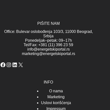
PIŠITE NAM
Office: Bulevar oslobođenja 103/3, 11000 Beograd,
Srbija
Ponedeljak–petak: 09–17h
Tel/Fax: +381 (11) 396 23 59
info@energetskiportal.rs
marketing@energetskiportal.rs
Facebook
Instagram
LinkedIn
X
INFO
O nama
Marketing
Uslovi korišćenja
Impressum