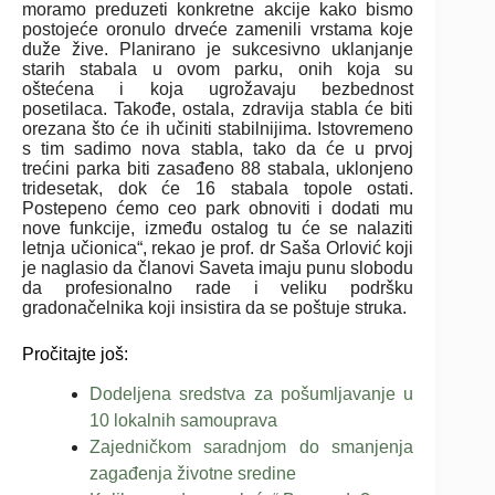
moramo preduzeti konkretne akcije kako bismo
postojeće oronulo drveće zamenili vrstama koje
duže žive. Planirano je sukcesivno uklanjanje
starih stabala u ovom parku, onih koja su
oštećena i koja ugrožavaju bezbednost
posetilaca. Takođe, ostala, zdravija stabla će biti
orezana što će ih učiniti stabilnijima. Istovremeno
s tim sadimo nova stabla, tako da će u prvoj
trećini parka biti zasađeno 88 stabala, uklonjeno
tridesetak, dok će 16 stabala topole ostati.
Postepeno ćemo ceo park obnoviti i dodati mu
nove funkcije, između ostalog tu će se nalaziti
letnja učionica“, rekao je prof. dr Saša Orlović koji
je naglasio da članovi Saveta imaju punu slobodu
da profesionalno rade i veliku podršku
gradonačelnika koji insistira da se poštuje struka.
Pročitajte još:
Dodeljena sredstva za pošumljavanje u
10 lokalnih samouprava
Zajedničkom saradnjom do smanjenja
zagađenja životne sredine