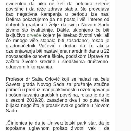
evidentno da niko ne želi da betonira zelene
površine i da reže zdrava stabla, što provejava
kao negativna kampanja u periodu iza nas.
Delima pokazujemo da ne postoji viši interes od
dobrobiti građana i želјe da svi u Novom Sadu
živimo što kvalitetnije. Dakle, uklonjeno će biti
isklјučivo
drveće
kojem je istekao životni vek, ali
će mnogo više stabala biti zasađano“, rekao je
gradonačelnik Vučević i dodao da će akcija
ozelenjavanja biti nastavlјena narednih dana u 22
novosadske osnovne škole, podrškom Uprave za
zaštitu životne sredine i sredstvima društveno-
odgovornih kompanija.
Profesor dr Saša Orlović koji se nalazi na čelu
Saveta grada Novog Sada za pružanje stručne
pomoći u preduzimanju aktivnosti u ozelenjavanju
i pošumlјavanju gradskih površina, rekao je da je
u sezoni 2019/20. zasađeno dva i po puta više
bilјaka nego što je prosek svake godine u Novom
Sadu.
„Činjenica je da je Univerzitetski park star, da je
topolama uglavnom prošao životni vek i da