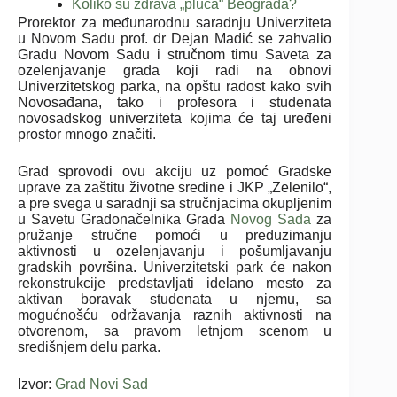
Koliko su zdrava „pluća“ Beograda?
Prorektor za međunarodnu saradnju Univerziteta
u Novom Sadu prof. dr Dejan Madić se zahvalio
Gradu Novom Sadu i stručnom timu Saveta za
ozelenjavanje grada koji radi na obnovi
Univerzitetskog parka, na opštu radost kako svih
Novosađana, tako i profesora i studenata
novosadskog univerziteta kojima će taj uređeni
prostor mnogo značiti.
Grad sprovodi ovu akciju uz pomoć Gradske
uprave za zaštitu životne sredine i JKP „Zelenilo“,
a pre svega u saradnji sa stručnjacima okuplјenim
u Savetu Gradonačelnika Grada
Novog Sada
za
pružanje stručne pomoći u preduzimanju
aktivnosti u ozelenjavanju i pošumlјavanju
gradskih površina. Univerzitetski park će nakon
rekonstrukcije predstavlјati idelano mesto za
aktivan boravak studenata u njemu, sa
mogućnošću održavanja raznih aktivnosti na
otvorenom, sa pravom letnjom scenom u
središnjem delu parka.
Izvor:
Grad Novi Sad