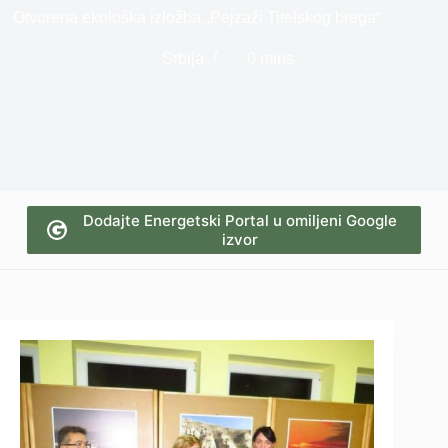
Otvorena ekološka izložba „Pejzaži Titelskog brega“
Srbija
0 mins
Dodajte Energetski Portal u omiljeni Google
izvor