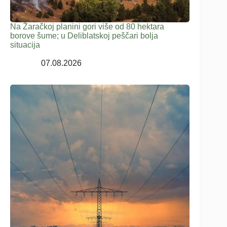
Na Žaračkoj planini gori više od 80 hektara
borove šume; u Deliblatskoj peščari bolja
situacija
07.08.2026