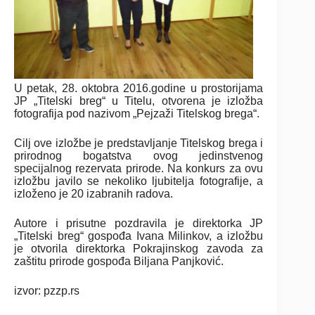
U petak, 28. oktobra 2016.godine u prostorijama
JP „Titelski breg“ u Titelu, otvorena je izložba
fotografija pod nazivom „Pejzaži Titelskog brega“.
Cilј ove izložbe je predstavlјanje Titelskog brega i
prirodnog bogatstva ovog jedinstvenog
specijalnog rezervata prirode. Na konkurs za ovu
izložbu javilo se nekoliko lјubitelјa fotografije, a
izloženo je 20 izabranih radova.
Autore i prisutne pozdravila je direktorka JP
„Titelski breg“ gospođa Ivana Milinkov, a izložbu
je otvorila direktorka Pokrajinskog zavoda za
zaštitu prirode gospođa Bilјana Panjković.
izvor: pzzp.rs