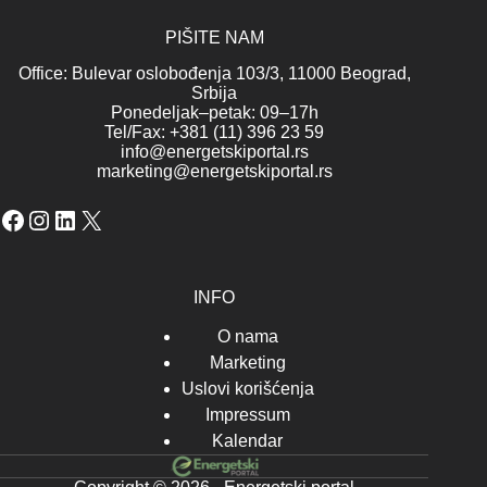
PIŠITE NAM
Office: Bulevar oslobođenja 103/3, 11000 Beograd,
Srbija
Ponedeljak–petak: 09–17h
Tel/Fax: +381 (11) 396 23 59
info@energetskiportal.rs
marketing@energetskiportal.rs
Facebook
Instagram
LinkedIn
X
INFO
O nama
Marketing
Uslovi korišćenja
Impressum
Kalendar