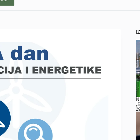
I
N
„
29