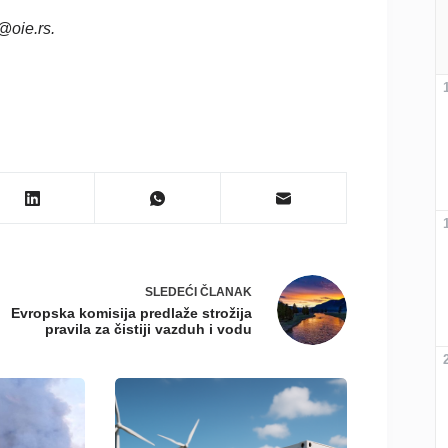
e@oie.rs.
SLEDEĆI
ČLANAK
Evropska komisija predlaže strožija
pravila za čistiji vazduh i vodu