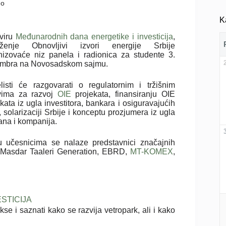
mo
K
viru
Međunarodnih dana energetike i investicija
,
ženje Obnovljivi izvori energije Srbije
nizovaće niz panela i radionica za studente 3.
mbra na Novosadskom sajmu.
listi će razgovarati o regulatornim i tržišnim
vima za razvoj
OIE
projekata, finansiranju OIE
kata iz ugla investitora, bankara i osiguravajućih
 solarizaciji Srbije i konceptu prozjumera iz ugla
ana i kompanija.
 učesnicima se nalaze predstavnici značajnih
e, Masdar Taaleri Generation, EBRD,
MT-KOMEX
,
STICIJA
se i saznati kako se razvija vetropark, ali i kako