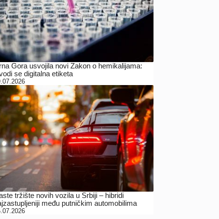
rna Gora usvojila novi Zakon o hemikalijama:
odi se digitalna etiketa
.07.2026
ste tržište novih vozila u Srbiji – hibridi
ajzastupljeniji među putničkim automobilima
.07.2026