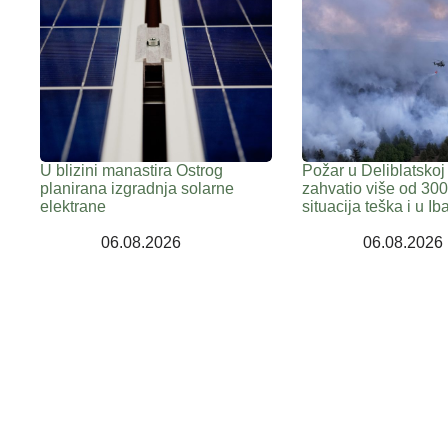
U blizini manastira Ostrog
Požar u Deliblatskoj
planirana izgradnja solarne
zahvatio više od 300
elektrane
situacija teška i u Iba
06.08.2026
06.08.2026