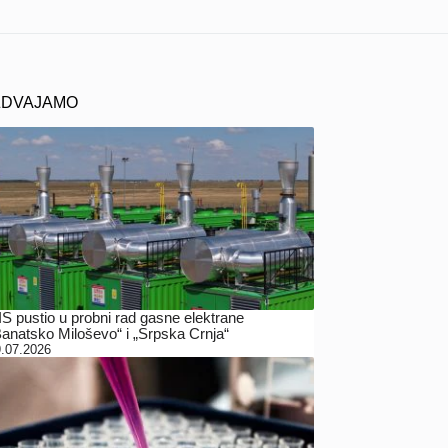
ZDVAJAMO
IS pustio u probni rad gasne elektrane
Banatsko Miloševo“ i „Srpska Crnja“
.07.2026