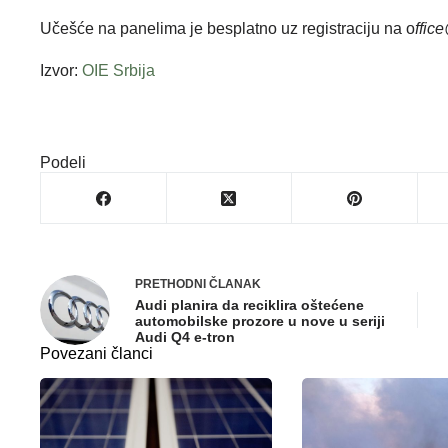
Učešće na panelima je besplatno uz registraciju na o
ffic
Izvor:
OIE Srbija
Podeli
PRETHODNI
ČLANAK
Audi planira da reciklira oštećene
automobilske prozore u nove u seriji
Audi Q4 e-tron
Povezani članci