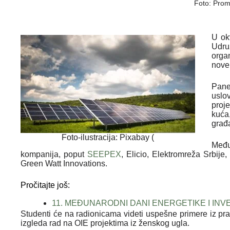
Foto: Pro
U ok
Udru
orga
nove
Pane
uslo
proje
kuća,
građ
Foto-ilustracija: Pixabay (
Među
kompanija, poput
SEEPEX
, Elicio, Elektromreža Srbij
Green Watt Innovations.
Pročitajte još:
11. MEĐUNARODNI DANI ENERGETIKE I INVE
Studenti će na radionicama videti uspešne primere iz prak
izgleda rad na OIE projektima iz ženskog ugla.