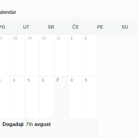
alendar
PO
UT
SR
ČE
PE
SU
27
28
29
30
31
1
2
3
4
5
6
7
8
9
Događaji
7th
avgust