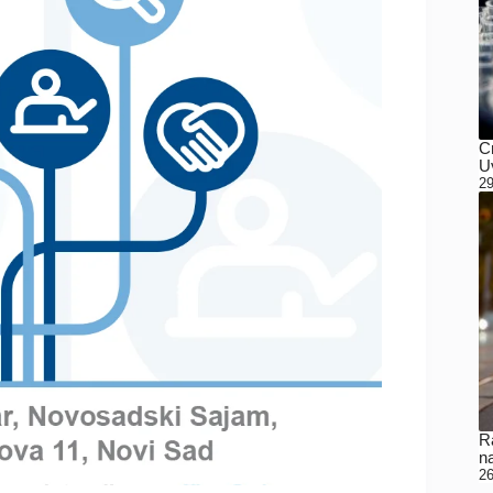
C
Uv
29
Ra
n
26