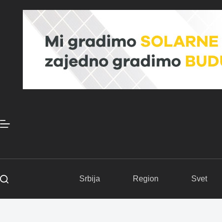
Skip
to
content
Srbija
Region
Svet