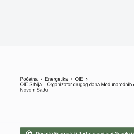
Početna
Energetika
OIE
OIE Srbija – Organizator drugog dana Međunarodnih da
Novom Sadu
Dodajte Energetski Portal u omiljeni Google i