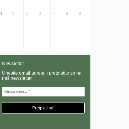
31
1
2
3
4
5
6
Newsletter
Unesite email adresu i pretplatite se na
naš newsletter