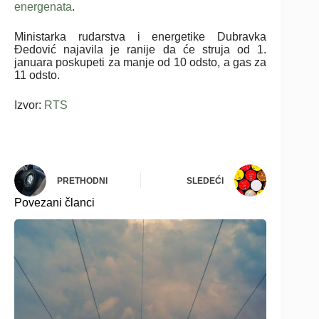
energenata
.
Ministarka rudarstva i energetike Dubravka
Đedović najavila je ranije da će struja od 1.
januara poskupeti za manje od 10 odsto, a gas za
11 odsto.
Izvor:
RTS
PRETHODNI
SLEDEĆI
Povezani članci