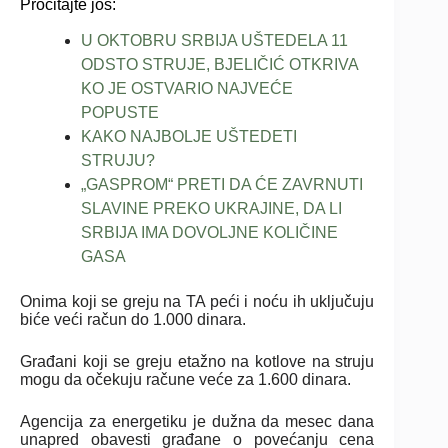
Pročitajte još:
U OKTOBRU SRBIJA UŠTEDELA 11
ODSTO STRUJE, BJELIČIĆ OTKRIVA
KO JE OSTVARIO NAJVEĆE
POPUSTE
KAKO NAJBOLJE UŠTEDETI
STRUJU?
„GASPROM“ PRETI DA ĆE ZAVRNUTI
SLAVINE PREKO UKRAJINE, DA LI
SRBIJA IMA DOVOLJNE KOLIČINE
GASA
Onima koji se greju na TA peći i noću ih uključuju
biće veći račun do 1.000 dinara.
Građani koji se greju etažno na kotlove na struju
mogu da očekuju račune veće za 1.600 dinara.
Agencija za energetiku je dužna da mesec dana
unapred obavesti građane o povećanju cena