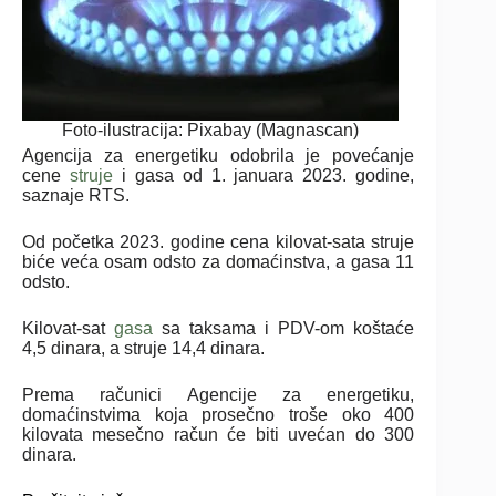
Foto-ilustracija: Pixabay (Magnascan)
Agencija za energetiku odobrila je povećanje
cene
struje
i gasa od 1. januara 2023. godine,
saznaje RTS.
Od početka 2023. godine cena kilovat-sata struje
biće veća osam odsto za domaćinstva, a gasa 11
odsto.
Kilovat-sat
gasa
sa taksama i PDV-om koštaće
4,5 dinara, a struje 14,4 dinara.
Prema računici Agencije za energetiku,
domaćinstvima koja prosečno troše oko 400
kilovata mesečno račun će biti uvećan do 300
dinara.