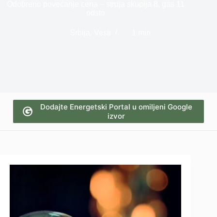
Odobreno povećanje cena – struja skuplja 8, gas 11
odsto
Srbija
,
Vesti
1 min
Dodajte Energetski Portal u omiljeni Google
izvor