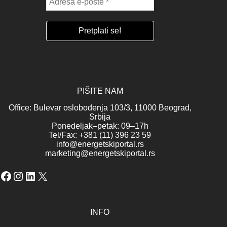
PIŠITE NAM
Office: Bulevar oslobođenja 103/3, 11000 Beograd,
Srbija
Ponedeljak–petak: 09–17h
Tel/Fax: +381 (11) 396 23 59
info@energetskiportal.rs
marketing@energetskiportal.rs
Facebook
Instagram
LinkedIn
X
INFO