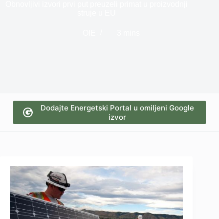
Obnovljivi izvori prvi put preuzeli primat u proizvodnji
struje u EU
OIE
3 mins
Dodajte Energetski Portal u omiljeni Google
izvor