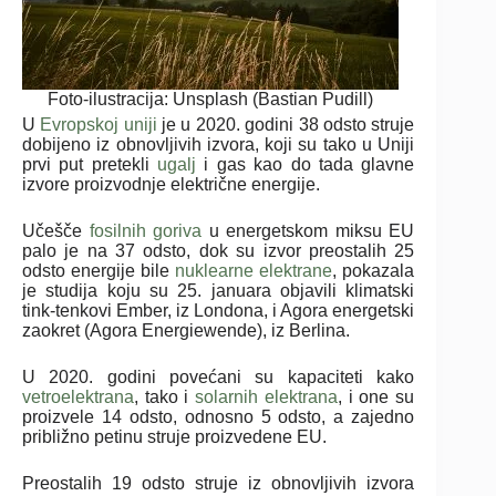
Foto-ilustracija: Unsplash (Bastian Pudill)
U
Evropskoj uniji
je u 2020. godini 38 odsto struje
dobijeno iz obnovljivih izvora, koji su tako u Uniji
prvi put pretekli
ugalj
i gas kao do tada glavne
izvore proizvodnje električne energije.
Učešče
fosilnih goriva
u energetskom miksu EU
palo je na 37 odsto, dok su izvor preostalih 25
odsto energije bile
nuklearne elektrane
, pokazala
je studija koju su 25. januara objavili klimatski
tink-tenkovi Ember, iz Londona, i Agora energetski
zaokret (Agora Energiewende), iz Berlina.
U 2020. godini povećani su kapaciteti kako
vetroelektrana
, tako i
solarnih elektrana
, i one su
proizvele 14 odsto, odnosno 5 odsto, a zajedno
približno petinu struje proizvedene EU.
Preostalih 19 odsto struje iz obnovljivih izvora