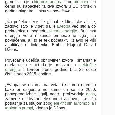
generirano je u
hidroektranama
ili od
biomase
, pri
čemu su kapaciteti ta dva izvora u EU proteklih
godina stagnirali i nisu se povećavali.
„Na počeku decenije globalne klimatske akcije,
zadovoljstvo je videti da je
Evropa
već stigla do
prekretnice u pogledu
zelene energije
. Brzi rast
energija vetra i sunca primorao je ugalj na
povlačenje, ali to je tek početak“, izjavio je viši
analitičar u tink-tenku Ember Klajmat Dejvid
Džons.
Povećanje učešća obnovljivih izvora i smanjanje
udela uglja znači da je proizvodnja
električne
energije
u Evropi prošle godine bila 29 odsto
čistija nego 2015. godine.
„Evropa se oslanja na vetar i solarnu energiju
kako bi osigurala ne samo da se do 2030.
postepeno izbaci ugalj, nego i proizvodnja
gasa
,
zamene nuklearne elekrane i zadovolji rastuća
potražnja za strujom zbog
električnih automobila
i
toplotnih pumpi
„, dodao je Džons.