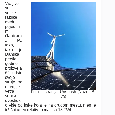
Vidljive
su i
velike
razlike
među
pojedini
m
članicam
a. Pa
tako,
iako je
Danska
prošle
godine
proizvela
62 odsto
svoje
struje od
energije
vetra i
Foto-ilustracija: Unspash (Nazrin B-
sunca, ili
va)
dvostruk
o više od Irske koja je na drugom mestu, njen je
tržišni udeo relativno mali sa 18 TWh.