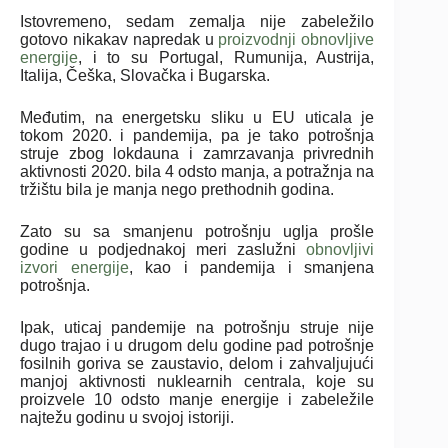
Istovremeno, sedam zemalja nije zabeležilo
gotovo nikakav napredak u
proizvodnji obnovljive
energije
, i to su Portugal, Rumunija, Austrija,
Italija, Češka, Slovačka i Bugarska.
Međutim, na energetsku sliku u EU uticala je
tokom 2020. i pandemija, pa je tako potrošnja
struje zbog lokdauna i zamrzavanja privrednih
aktivnosti 2020. bila 4 odsto manja, a potražnja na
tržištu bila je manja nego prethodnih godina.
Zato su sa smanjenu potrošnju uglja prošle
godine u podjednakoj meri zaslužni
obnovljivi
izvori energije
, kao i pandemija i smanjena
potrošnja.
Ipak, uticaj pandemije na potrošnju struje nije
dugo trajao i u drugom delu godine pad potrošnje
fosilnih goriva se zaustavio, delom i zahvaljujući
manjoj aktivnosti nuklearnih centrala, koje su
proizvele 10 odsto manje energije i zabeležile
najtežu godinu u svojoj istoriji.