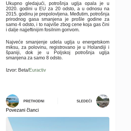
Ukupno gledajući, potrošnja uglja opala je u
2020. godini u EU za 20 odsto, a u odnosu na
2015. godinu je prepolovljena. Međutim, potrošnja
prirodnog gasa smanjena je prošle godine za
samo 4 odsto, i to najviše zbog cene koja gas čini
i dalje najjeftinijim fosilnim gorivom.
Najveće smanjenje udela uglja u energetskom
miksu, za polovinu, registrovano je u Holandiji i
španiji, dok je u Poljskoj potrošnja uglja
smanjena za samo 8 odsto.
Izvor: Beta/
Euractiv
PRETHODNI
SLEDEĆI
Povezani članci