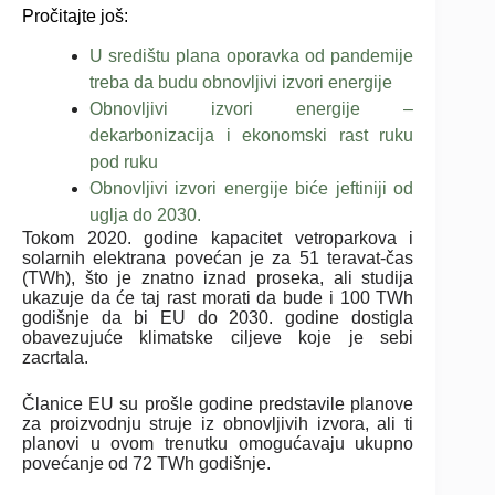
Pročitajte još:
U središtu plana oporavka od pandemije
treba da budu obnovljivi izvori energije
Obnovljivi izvori energije –
dekarbonizacija i ekonomski rast ruku
pod ruku
Obnovljivi izvori energije biće jeftiniji od
uglja do 2030.
Tokom 2020. godine kapacitet vetroparkova i
solarnih elektrana povećan je za 51 teravat-čas
(TWh), što je znatno iznad proseka, ali studija
ukazuje da će taj rast morati da bude i 100 TWh
godišnje da bi EU do 2030. godine dostigla
obavezujuće klimatske ciljeve koje je sebi
zacrtala.
Članice EU su prošle godine predstavile planove
za proizvodnju struje iz obnovljivih izvora, ali ti
planovi u ovom trenutku omogućavaju ukupno
povećanje od 72 TWh godišnje.