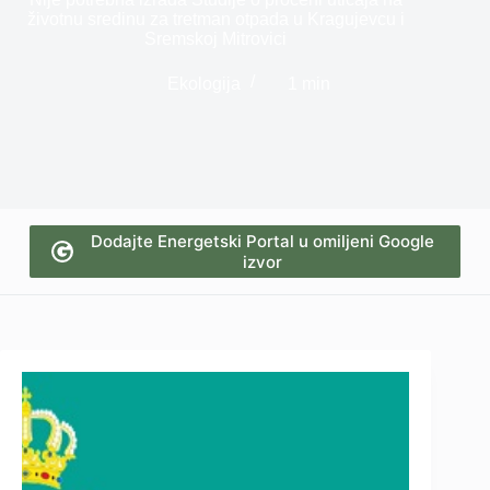
životnu sredinu za tretman otpada u Kragujevcu i
Sremskoj Mitrovici
Ekologija
1 min
Dodajte Energetski Portal u omiljeni Google
izvor