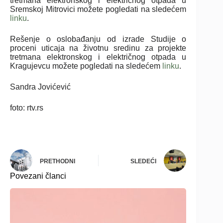
tretmana elektronskog i električnog otpada u
Sremskoj Mitrovici možete pogledati na sledećem
linku
.
Rešenje o oslobađanju od izrade Studije o
proceni uticaja na životnu sredinu za projekte
tretmana elektronskog i električnog otpada u
Kragujevcu možete pogledati na sledećem
linku
.
Sandra Jovićević
foto: rtv.rs
PRETHODNI
SLEDEĆI
Povezani članci