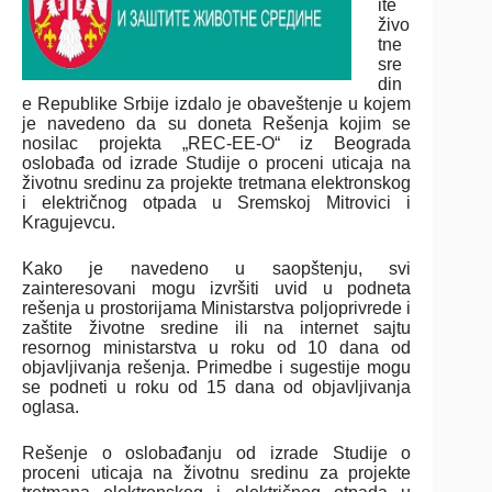
ite
živo
tne
sre
din
e Republike Srbije izdalo je obaveštenje u kojem
je navedeno da su doneta Rešenja kojim se
nosilac projekta „REC-EE-O“ iz Beograda
oslobađa od izrade Studije o proceni uticaja na
životnu sredinu za projekte tretmana elektronskog
i električnog otpada u Sremskoj Mitrovici i
Kragujevcu.
Kako je navedeno u saopštenju, svi
zainteresovani mogu izvršiti uvid u podneta
rešenja u prostorijama Ministarstva poljoprivrede i
zaštite životne sredine ili na internet sajtu
resornog ministarstva u roku od 10 dana od
objavljivanja rešenja. Primedbe i sugestije mogu
se podneti u roku od 15 dana od objavljivanja
oglasa.
Rešenje o oslobađanju od izrade Studije o
proceni uticaja na životnu sredinu za projekte