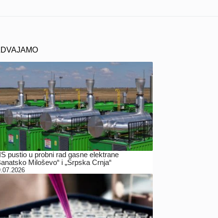
ZDVAJAMO
IS pustio u probni rad gasne elektrane
Banatsko Miloševo“ i „Srpska Crnja“
.07.2026