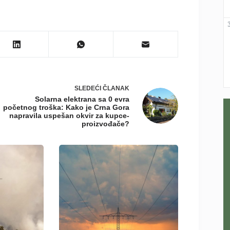
SLEDEĆI
ČLANAK
Solarna elektrana sa 0 evra
početnog troška: Kako je Crna Gora
napravila uspešan okvir za kupce-
proizvođače?