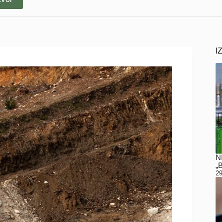
I
N
„
29