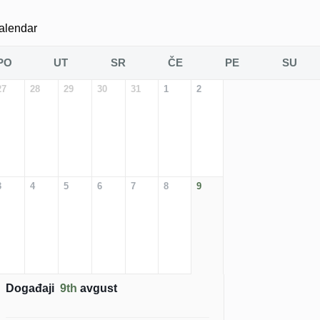
alendar
PO
UT
SR
ČE
PE
SU
27
28
29
30
31
1
2
3
4
5
6
7
8
9
Događaji
9th
avgust