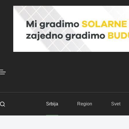
Skip
to
content
Srbija
Region
Svet