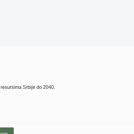
m resursima Srbije do 2040.
zvor