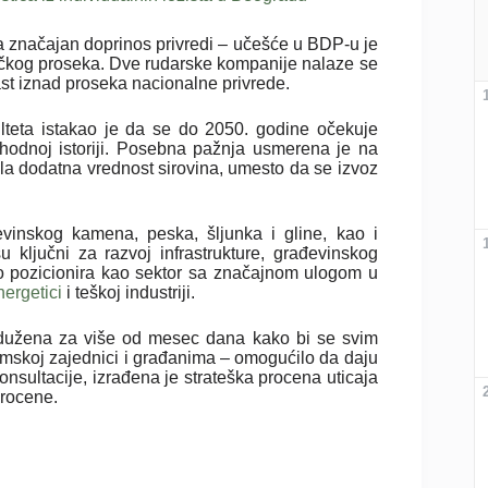
ma značajan doprinos privredi – učešće u BDP-u je
ličkog proseka. Dve rudarske kompanije nalaze se
ast iznad proseka nacionalne privrede.
lteta istakao je da se do 2050. godine očekuje
thodnoj istoriji. Posebna pažnja usmerena je na
la dodatna vrednost sirovina, umesto da se izvoz
evinskog kamena, peska, šljunka i gline, kao i
ključni za razvoj infrastrukture, građevinskog
o pozicionira kao sektor sa značajnom ulogom u
nergetici
i teškoj industriji.
rodužena za više od mesec dana kako bi se svim
emskoj zajednici i građanima – omogućilo da daju
nsultacije, izrađena je strateška procena uticaja
procene.