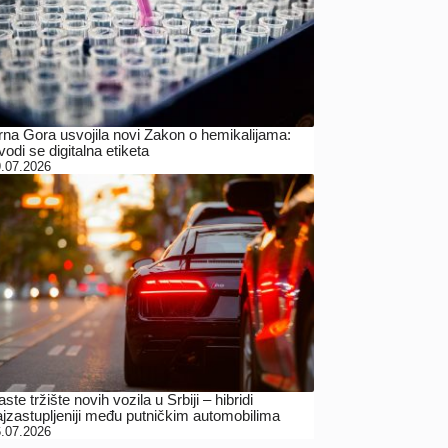
rna Gora usvojila novi Zakon o hemikalijama:
odi se digitalna etiketa
.07.2026
ste tržište novih vozila u Srbiji – hibridi
ajzastupljeniji među putničkim automobilima
.07.2026