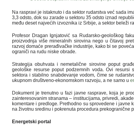
Na raspravi je istaknuto i da sektor rudarstva već sada i
3,3 odsto, dok su zarade u sektoru 35 odsto iznad repub
među deset najvećih izvoznika iz Srbije, a sektor beleži r
Profesor Dragan Ignjatović sa Rudarsko-geološkog faku
proizvodnja više mineralnih sirovina nego u čitavoj pre
razvoj domaće prerađivačke industrije, kako bi se poveća
ograniči na rudu niske obrade.
Strategija obuhvata i nemetalične sirovine poput građ
geološke resurse poput podzemnih voda. Ovi resursi su 
sektora i stabilno snabdevanje vodom, čime se rudarstv
ukupnom društveno-ekonomskom razvoju, a ne samo u
e
Dokument je trenutno u fazi javne rasprave, koja je p
zainteresovanim stranama – institucijama, privredi, akad
komentare i predloge. Prethodno su sprovedene i javne ko
na životnu sredinu i pokrenuta procedura prekogranične 
Energetski portal