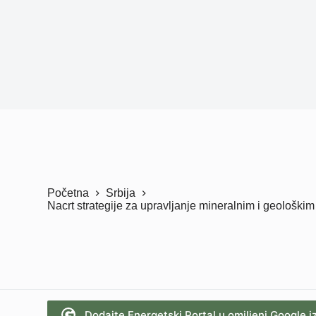
Početna
Srbija
Nacrt strategije za upravljanje mineralnim i geološki
Dodajte Energetski Portal u omiljeni Google i