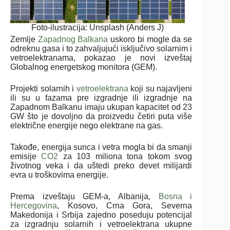
Foto-ilustracija: Unsplash (Anders J)
Zemlje
Zapadnog Balkana
uskoro bi mogle da se
odreknu gasa i to zahvaljujući isključivo solarnim i
vetroelektranama, pokazao je novi izveštaj
Globalnog energetskog monitora (GEM).
Projekti solarnih i
vetroelektrana
koji su najavljeni
ili su u fazama pre izgradnje ili izgradnje na
Zapadnom Balkanu imaju ukupan kapacitet od 23
GW što je dovoljno da proizvedu četiri puta više
električne energije nego elektrane na gas.
Takođe, energija sunca i vetra mogla bi da smanji
emisije
CO2
za 103 miliona tona tokom svog
životnog veka i da uštedi preko devet milijardi
evra u troškovima energije.
Prema izveštaju GEM-a, Albanija,
Bosna i
Hercegovina
, Kosovo, Crna Gora, Severna
Makedonija i Srbija zajedno poseduju potencijal
za izgradnju solarnih i vetroelektrana ukupne