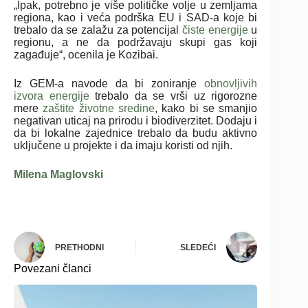
„Ipak, potrebno je više političke volje u zemljama
regiona, kao i veća podrška EU i SAD-a koje bi
trebalo da se zalažu za potencijal
čiste energije
u
regionu, a ne da podržavaju skupi gas koji
zagađuje“, ocenila je Kozibai.
Iz GEM-a navode da bi zoniranje
obnovljivih
izvora energije
trebalo da se vrši uz rigorozne
mere
zaštite životne sredine
, kako bi se smanjio
negativan uticaj na prirodu i biodiverzitet. Dodaju i
da bi lokalne zajednice trebalo da budu aktivno
uključene u projekte i da imaju koristi od njih.
Milena Maglovski
PRETHODNI
SLEDEĆI
Povezani članci