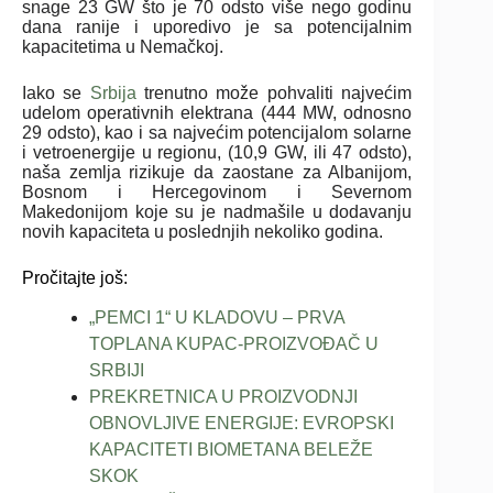
snage 23 GW što je 70 odsto više nego godinu
dana ranije i uporedivo je sa potencijalnim
kapacitetima u Nemačkoj.
Iako se
Srbija
trenutno može pohvaliti najvećim
udelom operativnih elektrana (444 MW, odnosno
29 odsto), kao i sa najvećim potencijalom solarne
i vetroenergije u regionu, (10,9 GW, ili 47 odsto),
naša zemlja rizikuje da zaostane za Albanijom,
Bosnom i Hercegovinom i Severnom
Makedonijom koje su je nadmašile u dodavanju
novih kapaciteta u poslednjih nekoliko godina.
Pročitajte još:
„PEMCI 1“ U KLADOVU – PRVA
TOPLANA KUPAC-PROIZVOĐAČ U
SRBIJI
PREKRETNICA U PROIZVODNJI
OBNOVLJIVE ENERGIJE: EVROPSKI
KAPACITETI BIOMETANA BELEŽE
SKOK