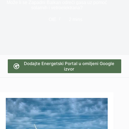
Može li se Zapadni Balkan odreći gasa uz pomoć
solarnih i vetroelektrana?
OIE
2 mins
Dodajte Energetski Portal u omiljeni Google
izvor