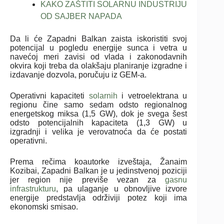
KAKO ZAŠTITI SOLARNU INDUSTRIJU
OD SAJBER NAPADA
Da li će Zapadni Balkan zaista iskoristiti svoj
potencijal u pogledu energije sunca i vetra u
navećoj meri zavisi od vlada i zakonodavnih
okvira koji treba da olakšaju planiranje izgradne i
izdavanje dozvola, poručuju iz GEM-a.
Operativni kapaciteti
solarnih
i vetroelektrana u
regionu čine samo sedam odsto regionalnog
energetskog miksa (1,5 GW), dok je svega šest
odsto potencijalnih kapaciteta (1,3 GW) u
izgradnji i velika je verovatnoća da će postati
operativni.
Prema rečima koautorke izveštaja, Žanaim
Kozibai, Zapadni Balkan je u jedinstvenoj poziciji
jer region nije previše vezan za
gasnu
infrastrukturu
, pa ulaganje u obnovljive izvore
energije predstavlja održiviji potez koji ima
ekonomski smisao.