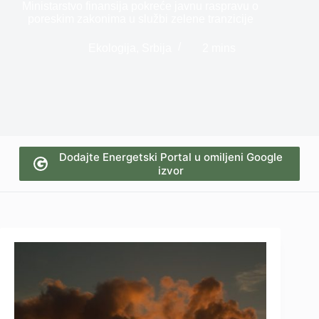
Ministarstvo finansija pokreće javnu raspravu o
poreskim zakonima u službi zelene tranzicije
Ekologija
,
Srbija
2 mins
Dodajte Energetski Portal u omiljeni Google
izvor