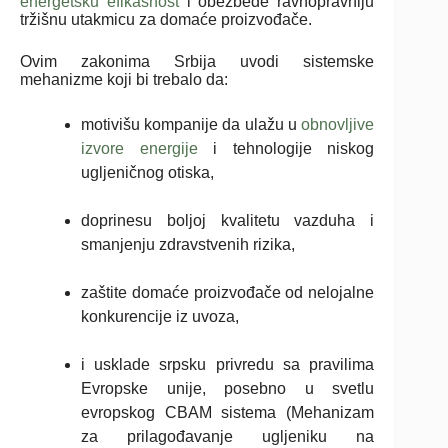
energetsku efikasnost
i obezbede ravnopravniju
tržišnu utakmicu za domaće proizvođače.
Ovim zakonima Srbija uvodi sistemske
mehanizme koji bi trebalo da:
motivišu kompanije da ulažu u
obnovljive
izvore energije
i tehnologije niskog
ugljeničnog otiska,
doprinesu boljoj kvalitetu vazduha i
smanjenju zdravstvenih rizika,
zaštite domaće proizvođače od nelojalne
konkurencije iz uvoza,
i usklade srpsku privredu sa pravilima
Evropske unije, posebno u svetlu
evropskog CBAM sistema (Mehanizam
za prilagođavanje ugljeniku na