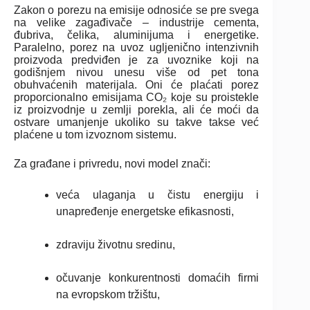
Zakon o porezu na emisije odnosiće se pre svega
na velike zagađivače – industrije cementa,
đubriva, čelika, aluminijuma i energetike.
Paralelno, porez na uvoz ugljenično intenzivnih
proizvoda predviđen je za uvoznike koji na
godišnjem nivou unesu više od pet tona
obuhvaćenih materijala. Oni će plaćati porez
proporcionalno emisijama CO₂ koje su proistekle
iz proizvodnje u zemlji porekla, ali će moći da
ostvare umanjenje ukoliko su takve takse već
plaćene u tom izvoznom sistemu.
Za građane i privredu, novi model znači:
veća ulaganja u čistu energiju i
unapređenje energetske efikasnosti,
zdraviju životnu sredinu,
očuvanje konkurentnosti domaćih firmi
na evropskom tržištu,