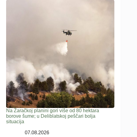
Na Žaračkoj planini gori više od 80 hektara
borove šume; u Deliblatskoj peščari bolja
situacija
07.08.2026