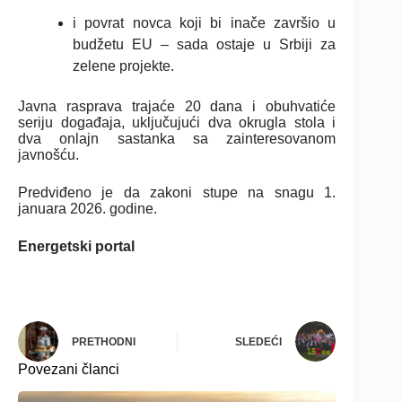
i povrat novca koji bi inače završio u
budžetu EU – sada ostaje u Srbiji za
zelene projekte.
Javna rasprava trajaće 20 dana i obuhvatiće
seriju događaja, uključujući dva okrugla stola i
dva onlajn sastanka sa zainteresovanom
javnošću.
Predviđeno je da zakoni stupe na snagu 1.
januara 2026. godine.
Energetski portal
PRETHODNI
SLEDEĆI
Povezani članci