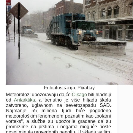
Foto-ilustracija: Pixabay
Meteorolozi upozoravaju da će
Čikago
biti hladniji
od
Antarktika
, a trenutno je više hiljada škola
zatvoreno, uglavnom na severozapadu SAD.
Najmanje 55 miliona ljudi biće pogođeno
meteorološkim fenomenom poznatim kao „polarni
vorteks“, a službe su upozorile građane da su
promrzline na prstima i nogama moguće posle
deset minuta provedenih napolju. U skladu sa tim,