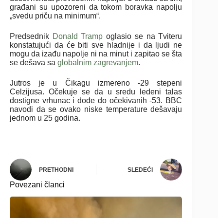
građani su upozoreni da tokom boravka napolju
„svedu priču na minimum“.
Predsednik
Donald Tramp
oglasio se na Tviteru
konstatujući da će biti sve hladnije i da ljudi ne
mogu da izađu napolje ni na minut i zapitao se šta
se dešava sa
globalnim zagrevanjem
.
Jutros je u Čikagu izmereno -29 stepeni
Celzijusa. Očekuje se da u sredu ledeni talas
dostigne vrhunac i dođe do očekivanih -53. BBC
navodi da se ovako niske temperature dešavaju
jednom u 25 godina.
PRETHODNI
SLEDEĆI
Povezani članci