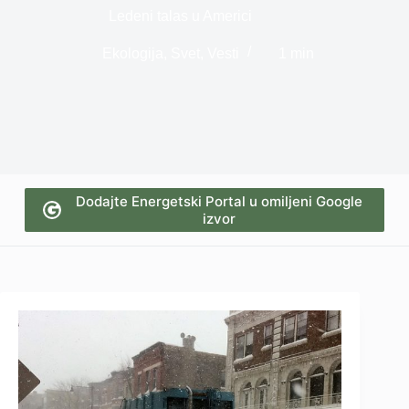
Ledeni talas u Americi
Ekologija
,
Svet
,
Vesti
1 min
Dodajte Energetski Portal u omiljeni Google
izvor