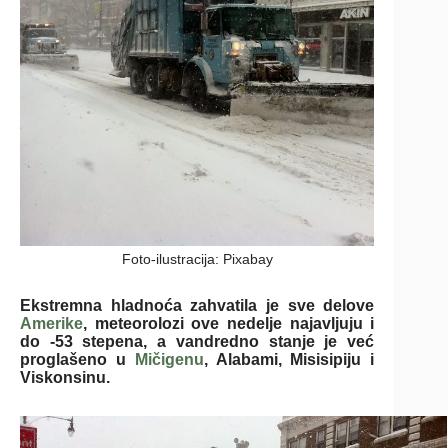
Foto-ilustracija: Pixabay
Ekstremna hladnoća zahvatila je sve delove
Amerike
, meteorolozi ove nedelje najavljuju i
do -53 stepena, a vandredno stanje je već
proglašeno u
Mičigenu
, Alabami, Misisipiju i
Viskonsinu.