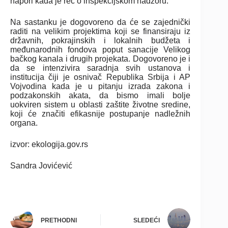
napori kada je reč o inspekcijskom nadzoru.
Na sastanku je dogovoreno da će se zajednički
raditi na velikim projektima koji se finansiraju iz
državnih, pokrajinskih i lokalnih budžeta i
međunarodnih fondova poput sanacije Velikog
bačkog kanala i drugih projekata. Dogovoreno je i
da se intenzivira saradnja svih ustanova i
institucija čiji je osnivač Republika Srbija i AP
Vojvodina kada je u pitanju izrada zakona i
podzakonskih akata, da bismo imali bolje
uokviren sistem u oblasti zaštite životne sredine,
koji će značiti efikasnije postupanje nadležnih
organa.
izvor: ekologija.gov.rs
Sandra Jovićević
PRETHODNI
SLEDEĆI