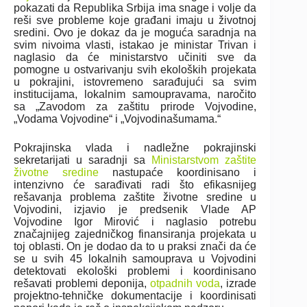
pokazati da Republika Srbija ima snage i volje da
reši sve probleme koje građani imaju u životnoj
sredini. Ovo je dokaz da je moguća saradnja na
svim nivoima vlasti, istakao je ministar Trivan i
naglasio da će ministarstvo učiniti sve da
pomogne u ostvarivanju svih ekoloških projekata
u pokrajini, istovremeno sarađujući sa svim
institucijama, lokalnim samoupravama, naročito
sa „Zavodom za zaštitu prirode Vojvodine,
„Vodama Vojvodine“ i „Vojvodinašumama.“
Pokrajinska vlada i nadležne pokrajinski
sekretarijati u saradnji sa
Ministarstvom zaštite
životne sredine
nastupaće koordinisano i
intenzivno će sarađivati radi što efikasnijeg
rešavanja problema zaštite životne sredine u
Vojvodini, izjavio je predsenik Vlade AP
Vojvodine Igor Mirović i naglasio potrebu
značajnijeg zajedničkog finansiranja projekata u
toj oblasti. On je dodao da to u praksi znači da će
se u svih 45 lokalnih samouprava u Vojvodini
detektovati ekološki problemi i koordinisano
rešavati problemi deponija,
otpadnih voda
, izrade
projektno-tehničke dokumentacije i koordinisati