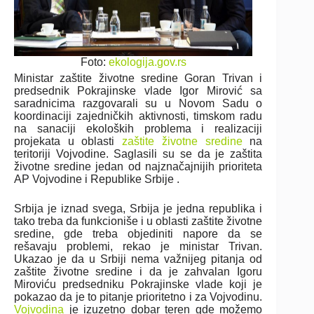
Foto:
ekologija.gov.rs
Ministar zaštite životne sredine Goran Trivan i
predsednik Pokrajinske vlade Igor Mirović sa
saradnicima razgovarali su u Novom Sadu o
koordinaciji zajedničkih aktivnosti, timskom radu
na sanaciji ekoloških problema i realizaciji
projekata u oblasti
zaštite životne sredine
na
teritoriji Vojvodine. Saglasili su se da je zaštita
životne sredine jedan od najznačajnijih prioriteta
AP Vojvodine i Republike Srbije .
Srbija je iznad svega, Srbija je jedna republika i
tako treba da funkcioniše i u oblasti zaštite životne
sredine, gde treba objediniti napore da se
rešavaju problemi, rekao je ministar Trivan.
Ukazao je da u Srbiji nema važnijeg pitanja od
zaštite životne sredine i da je zahvalan Igoru
Miroviću predsedniku Pokrajinske vlade koji je
pokazao da je to pitanje prioritetno i za Vojvodinu.
Vojvodina
je izuzetno dobar teren gde možemo