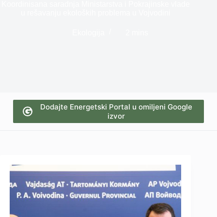
Koordinisana saradnja Ministarstva i Pokrajinske vlade
u rešavanju ekoloških problema u Vojvodini
Ekologija
2 mins
Dodajte Energetski Portal u omiljeni Google
izvor