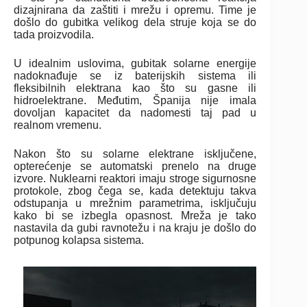
dizajnirana da zaštiti i mrežu i opremu. Time je
došlo do gubitka velikog dela struje koja se do
tada proizvodila.
U idealnim uslovima, gubitak solarne energije
nadoknađuje se iz baterijskih sistema ili
fleksibilnih elektrana kao što su gasne ili
hidroelektrane. Međutim, Španija nije imala
dovoljan kapacitet da nadomesti taj pad u
realnom vremenu.
Nakon što su solarne elektrane isključene,
opterećenje se automatski prenelo na druge
izvore. Nuklearni reaktori imaju stroge sigurnosne
protokole, zbog čega se, kada detektuju takva
odstupanja u mrežnim parametrima, isključuju
kako bi se izbegla opasnost. Mreža je tako
nastavila da gubi ravnotežu i na kraju je došlo do
potpunog kolapsa sistema.