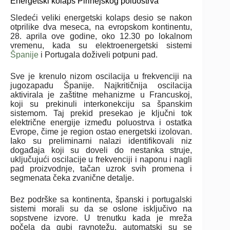
Energetski kolaps Pirinejskog poluostrva
Sledeći veliki energetski kolaps desio se nakon
otprilike dva meseca, na evropskom kontinentu,
28. aprila ove godine, oko 12.30 po lokalnom
vremenu, kada su elektroenergetski sistemi
Španije
i Portugala doživeli potpuni pad.
Sve je krenulo nizom oscilacija u frekvenciji na
jugozapadu Španije. Najkritičnija oscilacija
aktivirala je zaštitne mehanizme u Francuskoj,
koji su prekinuli interkonekciju sa španskim
sistemom. Taj prekid presekao je ključni tok
električne energije između poluostrva i ostatka
Evrope, čime je region ostao energetski izolovan.
Iako su preliminarni nalazi identifikovali niz
događaja koji su doveli do nestanka struje,
uključujući oscilacije u frekvenciji i naponu i nagli
pad proizvodnje, tačan uzrok svih promena i
segmenata čeka zvanične detalje.
Bez podrške sa kontinenta, španski i portugalski
sistemi morali su da se oslone isključivo na
sopstvene izvore. U trenutku kada je mreža
počela da gubi ravnotežu, automatski su se