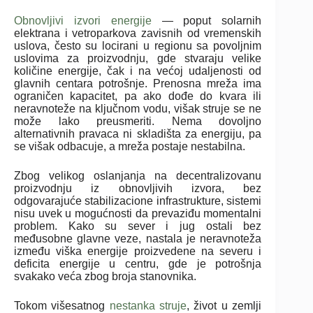
Obnovljivi izvori energije
— poput solarnih
elektrana i vetroparkova zavisnih od vremenskih
uslova, često su locirani u regionu sa povoljnim
uslovima za proizvodnju, gde stvaraju velike
količine energije, čak i na većoj udaljenosti od
glavnih centara potrošnje. Prenosna mreža ima
ograničen kapacitet, pa ako dođe do kvara ili
neravnoteže na ključnom vodu, višak struje se ne
može lako preusmeriti. Nema dovoljno
alternativnih pravaca ni skladišta za energiju, pa
se višak odbacuje, a mreža postaje nestabilna.
Zbog velikog oslanjanja na decentralizovanu
proizvodnju iz obnovljivih izvora, bez
odgovarajuće stabilizacione infrastrukture, sistemi
nisu uvek u mogućnosti da prevaziđu momentalni
problem. Kako su sever i jug ostali bez
međusobne glavne veze, nastala je neravnoteža
između viška energije proizvedene na severu i
deficita energije u centru, gde je potrošnja
svakako veća zbog broja stanovnika.
Tokom višesatnog
nestanka struje
, život u zemlji