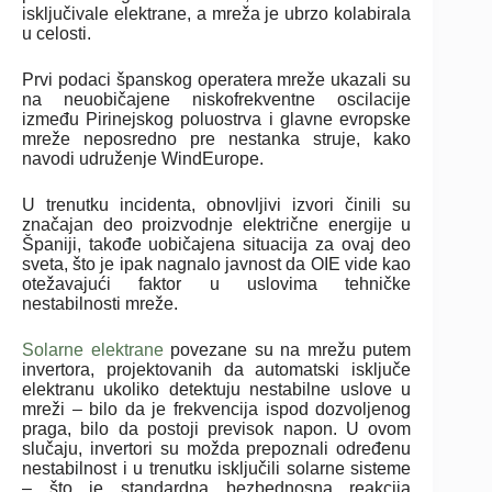
isključivale elektrane, a mreža je ubrzo kolabirala
u celosti.
Prvi podaci španskog operatera mreže ukazali su
na neuobičajene niskofrekventne oscilacije
između Pirinejskog poluostrva i glavne evropske
mreže neposredno pre nestanka struje, kako
navodi udruženje WindEurope.
U trenutku incidenta, obnovljivi izvori činili su
značajan deo proizvodnje električne energije u
Španiji, takođe uobičajena situacija za ovaj deo
sveta, što je ipak nagnalo javnost da OIE vide kao
otežavajući faktor u uslovima tehničke
nestabilnosti mreže.
Solarne elektrane
povezane su na mrežu putem
invertora, projektovanih da automatski isključe
elektranu ukoliko detektuju nestabilne uslove u
mreži – bilo da je frekvencija ispod dozvoljenog
praga, bilo da postoji previsok napon. U ovom
slučaju, invertori su možda prepoznali određenu
nestabilnost i u trenutku isključili solarne sisteme
– što je standardna bezbednosna reakcija