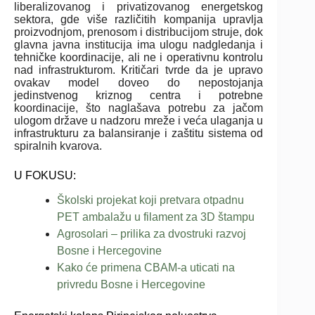
liberalizovanog i privatizovanog energetskog
sektora, gde više različitih kompanija upravlja
proizvodnjom, prenosom i distribucijom struje, dok
glavna javna institucija ima ulogu nadgledanja i
tehničke koordinacije, ali ne i operativnu kontrolu
nad infrastrukturom. Kritičari tvrde da je upravo
ovakav model doveo do nepostojanja
jedinstvenog kriznog centra i potrebne
koordinacije, što naglašava potrebu za jačom
ulogom države u nadzoru mreže i veća ulaganja u
infrastrukturu za balansiranje i zaštitu sistema od
spiralnih kvarova.
U FOKUSU:
Školski projekat koji pretvara otpadnu
PET ambalažu u filament za 3D štampu
Agrosolari – prilika za dvostruki razvoj
Bosne i Hercegovine
Kako će primena CBAM-a uticati na
privredu Bosne i Hercegovine