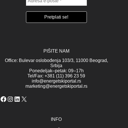
PIŠITE NAM
Office: Bulevar oslobođenja 103/3, 11000 Beograd,
Srbija
Ponedeljak–petak: 09–17h
Tel/Fax: +381 (11) 396 23 59
info@energetskiportal.rs
marketing@energetskiportal.rs
Facebook
Instagram
LinkedIn
X
INFO