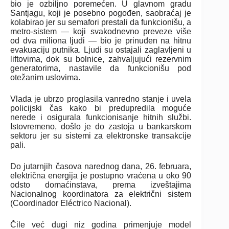
bio je ozbiljno poremećen. U glavnom gradu
Santjagu, koji je posebno pogođen, saobraćaj je
kolabirao jer su semafori prestali da funkcionišu, a
metro-sistem — koji svakodnevno preveze više
od dva miliona ljudi — bio je prinuđen na hitnu
evakuaciju putnika. Ljudi su ostajali zaglavljeni u
liftovima, dok su bolnice, zahvaljujući rezervnim
generatorima, nastavile da funkcionišu pod
otežanim uslovima.
Vlada je ubrzo proglasila vanredno stanje i uvela
policijski čas kako bi predupredila moguće
nerede i osigurala funkcionisanje hitnih službi.
Istovremeno, došlo je do zastoja u bankarskom
sektoru jer su sistemi za elektronske transakcije
pali.
Do jutarnjih časova narednog dana, 26. februara,
električna energija je postupno vraćena u oko 90
odsto domaćinstava, prema izveštajima
Nacionalnog koordinatora za električni sistem
(Coordinador Eléctrico Nacional).
Čile već dugi niz godina primenjuje model