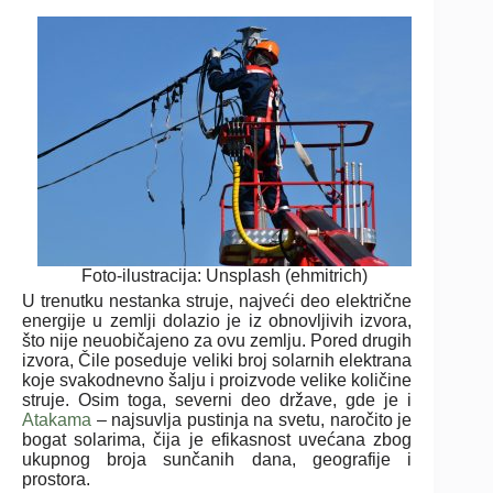
Foto-ilustracija: Unsplash (ehmitrich)
U trenutku nestanka struje, najveći deo električne
energije u zemlji dolazio je iz obnovljivih izvora,
što nije neuobičajeno za ovu zemlju. Pored drugih
izvora, Čile poseduje veliki broj solarnih elektrana
koje svakodnevno šalju i proizvode velike količine
struje. Osim toga, severni deo države, gde je i
Atakama
– najsuvlja pustinja na svetu, naročito je
bogat solarima, čija je efikasnost uvećana zbog
ukupnog broja sunčanih dana, geografije i
prostora.