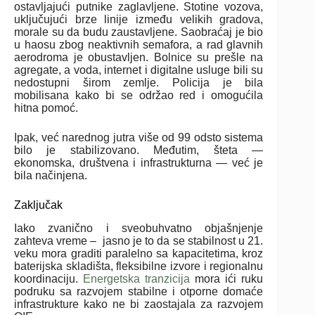
ostavljajući putnike zaglavljene. Stotine vozova,
uključujući brze linije između velikih gradova,
morale su da budu zaustavljene. Saobraćaj je bio
u haosu zbog neaktivnih semafora, a rad glavnih
aerodroma je obustavljen. Bolnice su prešle na
agregate, a voda, internet i digitalne usluge bili su
nedostupni širom zemlje. Policija je bila
mobilisana kako bi se održao red i omogućila
hitna pomoć.
Ipak, već narednog jutra više od 99 odsto sistema
bilo je stabilizovano. Međutim, šteta —
ekonomska, društvena i infrastrukturna — već je
bila načinjena.
Zaključak
Iako zvanično i sveobuhvatno objašnjenje
zahteva vreme – jasno je to da se stabilnost u 21.
veku mora graditi paralelno sa kapacitetima, kroz
baterijska skladišta, fleksibilne izvore i regionalnu
koordinaciju.
Energetska tranzicija
mora ići ruku
podruku sa razvojem stabilne i otporne domaće
infrastrukture kako ne bi zaostajala za razvojem