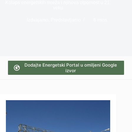
Kolaps energetskih mreža i njihova otpornost u 21.
veku
Izdvajamo
,
Predstavljamo
6 mins
Dodajte Energetski Portal u omiljeni Google
izvor