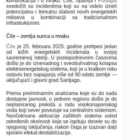
komunikacija i u mraku. Čile, Španija i
Portugal
svedočili su incidentima koji su na videlo izneli
potencijalnu i trenutnu slabost novih energetskih
mikseva u kombinaciji sa tradicionalnom
infrastrukturom.
Čile – zemlja sunca u mraku
Čile
je 25. februara 2025. godine pretrpeo jedan
od težih energetskih incidenata u svojoj
savremenoj istoriji. U poslepodnevnim časovima
došlo je do iznenadnog i sveobuhvatnog kolapsa
elektroenergetskog sistema, koji je u kratkom roku
ostavio bez napajanja više od 90 odsto zemlje —
uključujući i glavni grad Santjago.
Prema preliminarnim analizama koje su do sada
dostupne javnosti, u jednom regionu došlo je do
neplaniranog prekida u radu visokonaponskog
voda koji sever povezuje sa centralnim sistemom.
Neočekivane aktivacije zaštitnih sistema usled
određenih okolnosti koje se ispituju dovele su do
njegovog isključenja, nakon čega je izazvan dalji
spiralni efekat destabilizacije.