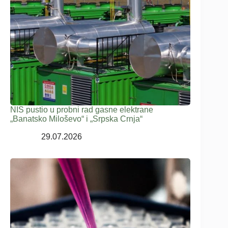
NIS pustio u probni rad gasne elektrane
„Banatsko Miloševo“ i „Srpska Crnja“
29.07.2026