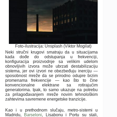
Foto-ilustracija: Unsplash (Viktor Mogilat)
Neki stručni krugovi smatraju da u situacijama
kada dođe do odstupanja u frekvenciji,
konfiguracija proizvodnje sa velikim udelom
obnovljivih izvora može ubrzati destabilizaciju
sistema, jer ovi izvori ne obezbeđuju inerciju —
sposobnost mreže da se prirodno odupre brzim
promenama frekvencije — kao što to čine
konvencionalne elektrane sa rotirajućim
generatorima. Ipak, to samo ukazuje na potrebu
za prilagođavanjem mreže novim tehnološkim
zahtevima savremene energetske tranzicije.
Kao i u prethodnom slučaju, metro-sistemi u
Madridu,
Barseloni
, Lisabonu i Portu su stali,