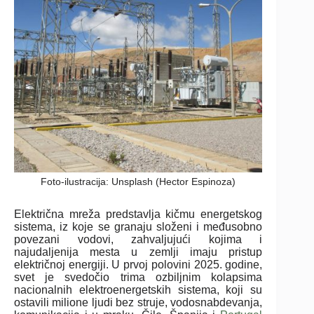
Foto-ilustracija: Unsplash (Hector Espinoza)
Električna mreža predstavlja kičmu energetskog
sistema, iz koje se granaju složeni i međusobno
povezani vodovi, zahvaljujući kojima i
najudaljenija mesta u zemlji imaju pristup
električnoj energiji. U prvoj polovini 2025. godine,
svet je svedočio trima ozbiljnim kolapsima
nacionalnih elektroenergetskih sistema, koji su
ostavili milione ljudi bez struje, vodosnabdevanja,