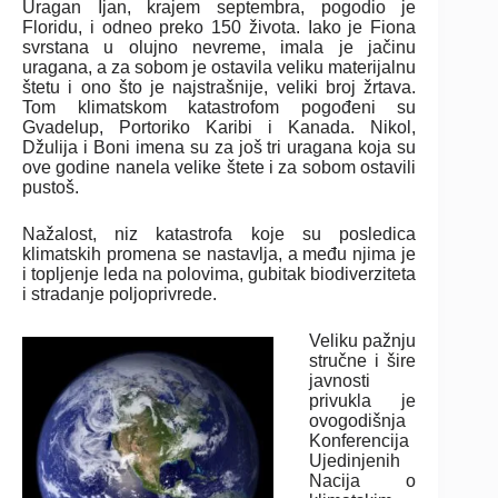
Uragan Ijan, krajem septembra, pogodio je
Floridu, i odneo preko 150 života. Iako je Fiona
svrstana u olujno nevreme, imala je jačinu
uragana, a za sobom je ostavila veliku materijalnu
štetu i ono što je najstrašnije, veliki broj žrtava.
Tom klimatskom katastrofom pogođeni su
Gvadelup, Portoriko Karibi i Kanada. Nikol,
Džulija i Boni imena su za još tri uragana koja su
ove godine nanela velike štete i za sobom ostavili
pustoš.
Nažalost, niz katastrofa koje su posledica
klimatskih promena se nastavlja, a među njima je
i topljenje leda na polovima, gubitak biodiverziteta
i stradanje poljoprivrede.
Veliku pažnju
stručne i šire
javnosti
privukla je
ovogodišnja
Konferencija
Ujedinjenih
Nacija o