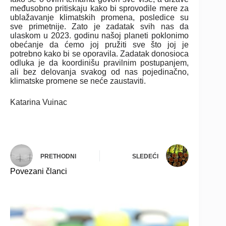
međusobno pritiskaju kako bi sprovodile mere za
ublažavanje klimatskih promena, posledice su
sve primetnije. Zato je zadatak svih nas da
ulaskom u 2023. godinu našoj planeti poklonimo
obećanje da ćemo joj pružiti sve što joj je
potrebno kako bi se oporavila. Zadatak donosioca
odluka je da koordinišu pravilnim postupanjem,
ali bez delovanja svakog od nas pojedinačno,
klimatske promene se neće zaustaviti.
Katarina Vuinac
PRETHODNI
SLEDEĆI
Povezani članci