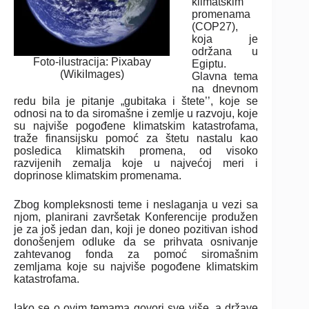
klimatskim
promenama
(COP27),
koja je
održana u
Foto-ilustracija: Pixabay
Egiptu.
(WikiImages)
Glavna tema
na dnevnom
redu bila je pitanje „gubitaka i štete’’, koje se
odnosi na to da siromašne i zemlje u razvoju, koje
su najviše pogođene klimatskim katastrofama,
traže finansijsku pomoć za štetu nastalu kao
posledica klimatskih promena, od visoko
razvijenih zemalja koje u najvećoj meri i
doprinose klimatskim promenama.
Zbog kompleksnosti teme i neslaganja u vezi sa
njom, planirani završetak Konferencije produžen
je za još jedan dan, koji je doneo pozitivan ishod
donošenjem odluke da se prihvata osnivanje
zahtevanog fonda za pomoć siromašnim
zemljama koje su najviše pogođene klimatskim
katastrofama.
Iako se o ovim temama govori sve više, a države