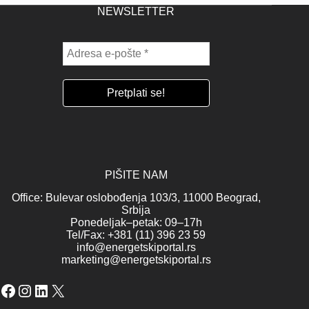
NEWSLETTER
PIŠITE NAM
Office: Bulevar oslobođenja 103/3, 11000 Beograd,
Srbija
Ponedeljak–petak: 09–17h
Tel/Fax: +381 (11) 396 23 59
info@energetskiportal.rs
marketing@energetskiportal.rs
Facebook
Instagram
LinkedIn
X