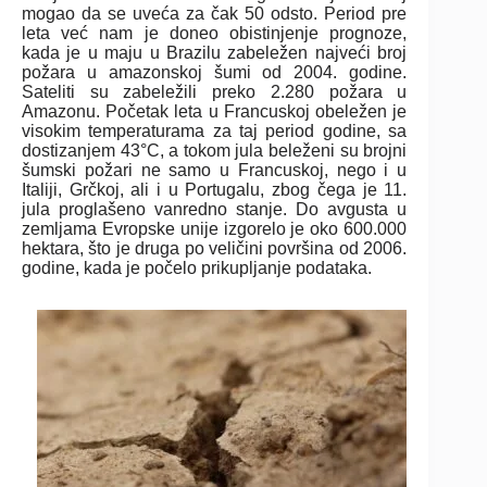
mogao da se uveća za čak 50 odsto. Period pre
leta već nam je doneo obistinjenje prognoze,
kada je u maju u Brazilu zabeležen najveći broj
požara u amazonskoj šumi od 2004. godine.
Sateliti su zabeležili preko 2.280 požara u
Amazonu. Početak leta u Francuskoj obeležen je
visokim temperaturama za taj period godine, sa
dostizanjem 43°C, a tokom jula beleženi su brojni
šumski požari ne samo u Francuskoj, nego i u
Italiji, Grčkoj, ali i u Portugalu, zbog čega je 11.
jula proglašeno vanredno stanje. Do avgusta u
zemljama Evropske unije izgorelo je oko 600.000
hektara, što je druga po veličini površina od 2006.
godine, kada je počelo prikupljanje podataka.