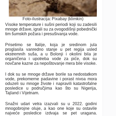
Foto-ilustracija: Pixabay (klimkin)
Visoke temperature i sušni periodi koji su zadesili
mnoge države, igrali su za ovogodišnji pobednički
tim šumskih požara i presušivanja vode.
Prisetimo se Italije, koja je sredinom jula
proglasila vanredno stanje u pet regija usled
ekstremnih suša, a u Bolonji i okolini bila je
organičena i upotreba vode za piće, dok su
novčane kazne za nepoštovanje mera bile visoke.
I dok su se mnoge države borile sa nedostatkom
vode, prekomerne padavine i porast nivoa mora
oduzeli su mnoge živote i napravili katastrofalne
posledice u područjima kao što su Nigerija,
Tajland i Vijetnam.
Snažni udari vetra izazvali su u 2022. godini
mnogobrojne oluje, a kao one koje su ostavile
najveće posledice izdvaja se pet uragana.