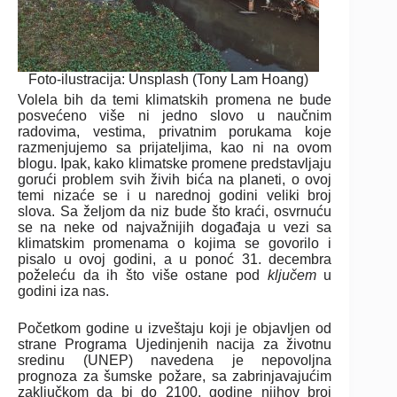
Foto-ilustracija: Unsplash (Tony Lam Hoang)
Volela bih da temi klimatskih promena ne bude
posvećeno više ni jedno slovo u naučnim
radovima, vestima, privatnim porukama koje
razmenjujemo sa prijateljima, kao ni na ovom
blogu. Ipak, kako klimatske promene predstavljaju
gorući problem svih živih bića na planeti, o ovoj
temi nizaće se i u narednoj godini veliki broj
slova. Sa željom da niz bude što kraći, osvrnuću
se na neke od najvažnijih događaja u vezi sa
klimatskim promenama o kojima se govorilo i
pisalo u ovoj godini, a u ponoć 31. decembra
poželeću da ih što više ostane pod
ključem
u
godini iza nas.
Početkom godine u izveštaju koji je objavljen od
strane Programa Ujedinjenih nacija za životnu
sredinu (UNEP) navedena je nepovoljna
prognoza za šumske požare, sa zabrinjavajućim
zaključkom da bi do 2100. godine njihov broj