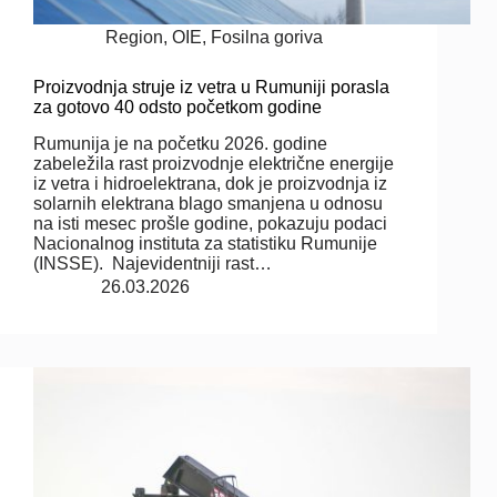
Region
,
OIE
,
Fosilna goriva
Proizvodnja struje iz vetra u Rumuniji porasla
za gotovo 40 odsto početkom godine
Rumunija je na početku 2026. godine
zabeležila rast proizvodnje električne energije
iz vetra i hidroelektrana, dok je proizvodnja iz
solarnih elektrana blago smanjena u odnosu
na isti mesec prošle godine, pokazuju podaci
Nacionalnog instituta za statistiku Rumunije
(INSSE). Najevidentniji rast…
26.03.2026