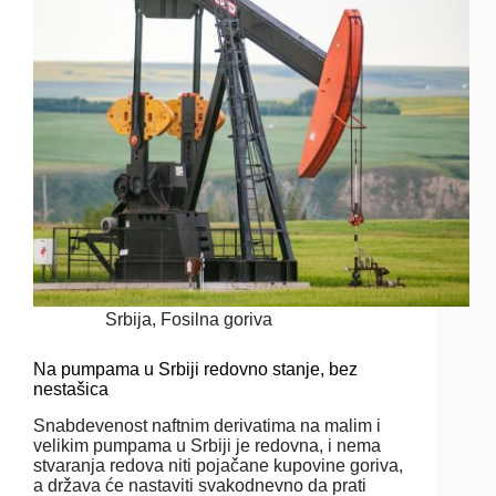
Srbija
,
Fosilna goriva
Na pumpama u Srbiji redovno stanje, bez
nestašica
Snabdevenost naftnim derivatima na malim i
velikim pumpama u Srbiji je redovna, i nema
stvaranja redova niti pojačane kupovine goriva,
a država će nastaviti svakodnevno da prati