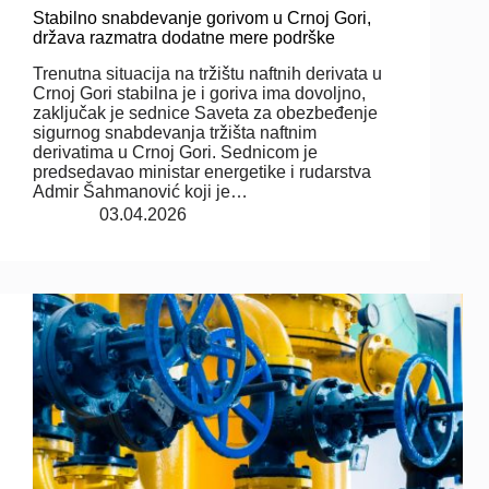
Stabilno snabdevanje gorivom u Crnoj Gori,
država razmatra dodatne mere podrške
Trenutna situacija na tržištu naftnih derivata u
Crnoj Gori stabilna je i goriva ima dovoljno,
zaključak je sednice Saveta za obezbeđenje
sigurnog snabdevanja tržišta naftnim
derivatima u Crnoj Gori. Sednicom je
predsedavao ministar energetike i rudarstva
Admir Šahmanović koji je…
03.04.2026