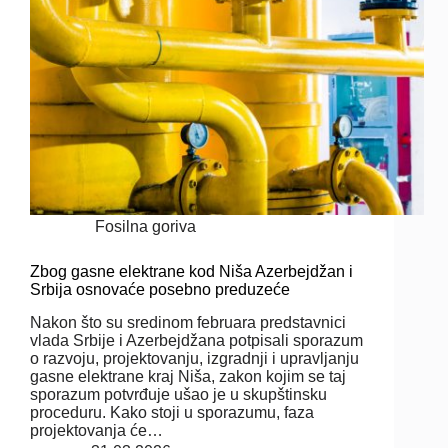
Fosilna goriva
Zbog gasne elektrane kod Niša Azerbejdžan i
Srbija osnovaće posebno preduzeće
Nakon što su sredinom februara predstavnici
vlada Srbije i Azerbejdžana potpisali sporazum
o razvoju, projektovanju, izgradnji i upravljanju
gasne elektrane kraj Niša, zakon kojim se taj
sporazum potvrđuje ušao je u skupštinsku
proceduru. Kako stoji u sporazumu, faza
projektovanja će…