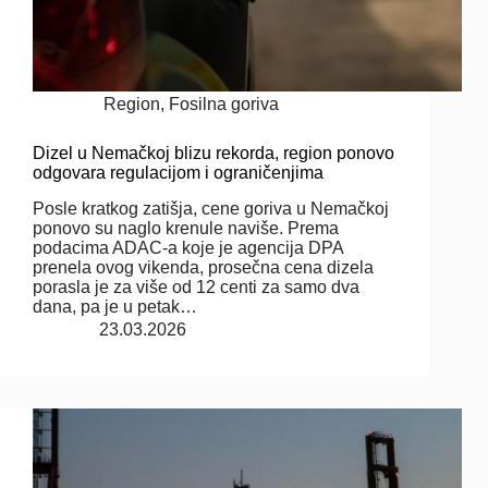
Region
,
Fosilna goriva
Dizel u Nemačkoj blizu rekorda, region ponovo
odgovara regulacijom i ograničenjima
Posle kratkog zatišja, cene goriva u Nemačkoj
ponovo su naglo krenule naviše. Prema
podacima ADAC-a koje je agencija DPA
prenela ovog vikenda, prosečna cena dizela
porasla je za više od 12 centi za samo dva
dana, pa je u petak…
23.03.2026