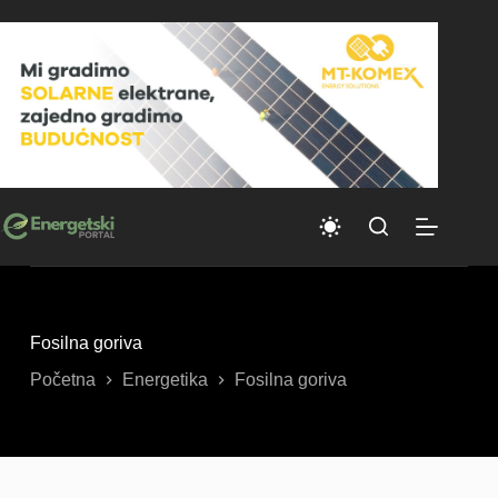
Skip
to
content
Fosilna goriva
Početna
Energetika
Fosilna goriva