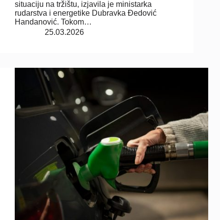
situaciju na tržištu, izjavila je ministarka
rudarstva i energetike Dubravka Đedović
Handanović. Tokom…
25.03.2026