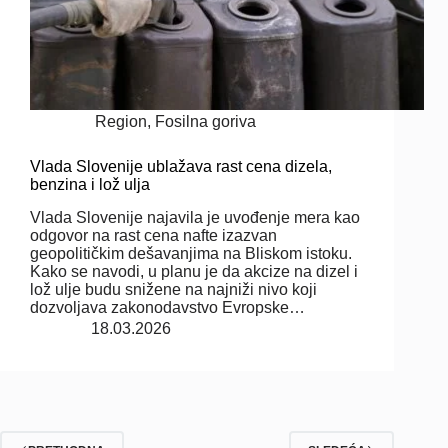
Region
,
Fosilna goriva
Vlada Slovenije ublažava rast cena dizela,
benzina i lož ulja
Vlada Slovenije najavila je uvođenje mera kao
odgovor na rast cena nafte izazvan
geopolitičkim dešavanjima na Bliskom istoku.
Kako se navodi, u planu je da akcize na dizel i
lož ulje budu snižene na najniži nivo koji
dozvoljava zakonodavstvo Evropske…
18.03.2026